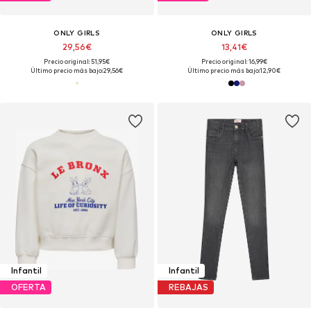
ONLY GIRLS
ONLY GIRLS
29,56€
13,41€
Precio original: 51,95€
Precio original: 16,99€
Último precio más bajo:
29,56€
Último precio más bajo:
12,90€
Infantil
Infantil
OFERTA
REBAJAS