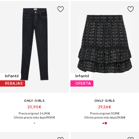
Infantil
Infantil
REBAJAS
OFERTA
ONLY GIRLS
ONLY GIRLS
20,90€
29,56€
Precio original: 24,90€
Precio original: 51,95€
Último precio más bajo:
19,90€
Último precio más bajo:
29,56€