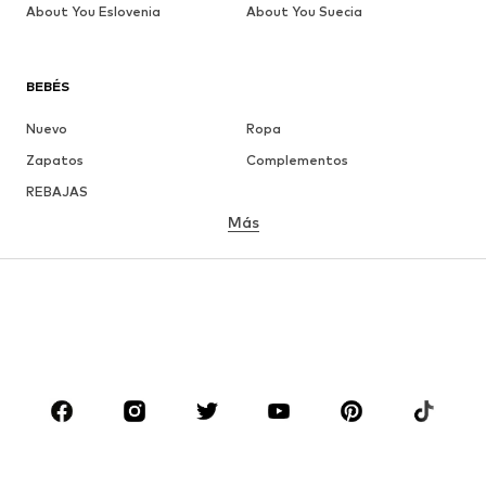
About You Eslovenia
About You Suecia
BEBÉS
Nuevo
Ropa
Zapatos
Complementos
REBAJAS
Más
NIÑAS
Infantil (Talla 92-140)
Jóvenes (Talla 140-176)
NIÑOS
Infantil (Talla 92-140)
Jóvenes (Talla 140-176)
MARCAS
ADIDAS ORIGINALS
PUMA