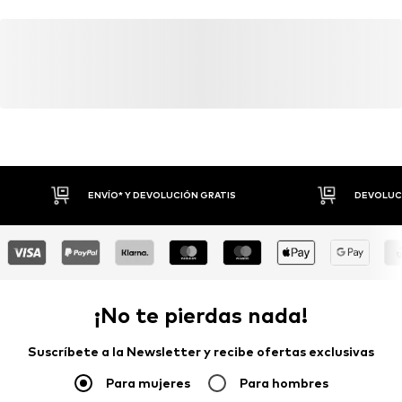
Funciones: Transpirable
Funciones: Impermeable
Membrana: Storm-FIT
ENVÍO* Y DEVOLUCIÓN GRATIS
DEVOLUCI
¡No te pierdas nada!
Suscríbete a la Newsletter y recibe ofertas exclusivas
Para mujeres
Para hombres