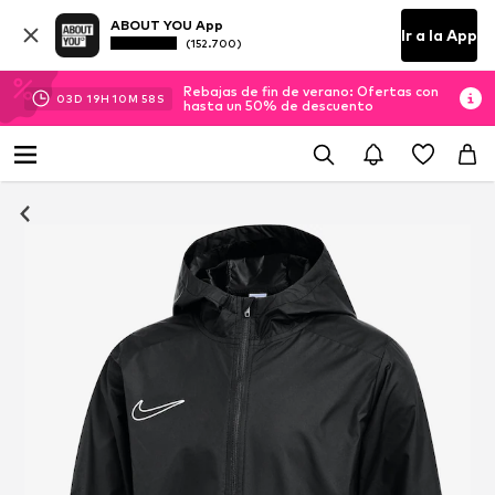
ABOUT YOU App
Ir a la App
(152.700)
Rebajas de fin de verano: Ofertas con
03
D
19
H
10
M
57
S
hasta un 50% de descuento