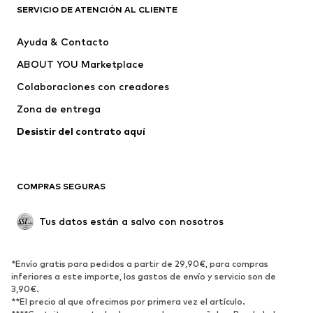
CONVERSE
ADIDAS SPORTSWEAR
SERVICIO DE ATENCIÓN AL CLIENTE
NAME IT
Liewood
Ayuda & Contacto
Crocs
NAPAPIJRI
ABOUT YOU Marketplace
Colaboraciones con creadores
Zona de entrega
Desistir del contrato aquí 
COMPRAS SEGURAS
Tus datos están a salvo con nosotros
*Envío gratis para pedidos a partir de 29,90€, para compras
inferiores a este importe, los gastos de envío y servicio son de
3,90€.
**El precio al que ofrecimos por primera vez el artículo.