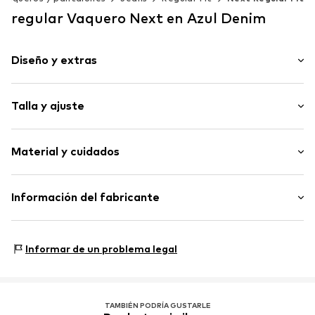
regular Vaquero Next en Azul Denim
Diseño y extras
Color liso
Talla y ajuste
Vaquero
Heavy washed
Longitud: Largo de 7/8
Estilo de 5 bolsillos
Material y cuidados
Ajuste: regular
Pasador para cinto
Ajuste: Ajuste regular
Cierre de botones
Material: 72% Algodón, 26% Poliéster - PES (reciclado),
Información del fabricante
Artículo n.º
M6505805
2% Elastán
Next Germany GmbH
País de origen: Bangladesh
Zielstattstrasse 40
Informar de un problema legal
81379 München
DE
https://zendesk.next.co.uk/hc/en-gb
TAMBIÉN PODRÍA GUSTARLE