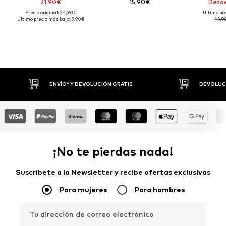
21,90€
15,90€
Desde
Precio original: 24,90€
Último pre
Último precio más bajo:
19,90€
14,9
DEVOLUCIÓN GRATIS
DEVOLUCIONES HASTA 30 DÍAS
¡No te pierdas nada!
Suscríbete a la Newsletter y recibe ofertas exclusivas
Para mujeres
Para hombres
Tu dirección de correo electrónico