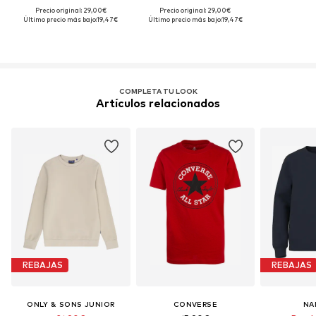
Precio original: 29,00€
Precio original: 29,00€
Último precio más bajo:
19,47€
Último precio más bajo:
19,47€
COMPLETA TU LOOK
Artículos relacionados
REBAJAS
REBAJAS
ONLY & SONS JUNIOR
CONVERSE
NA