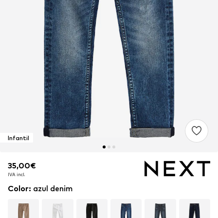
Infantil
35,00€
35,00€
IVA incl.
IVA incl.
Color
:
azul denim