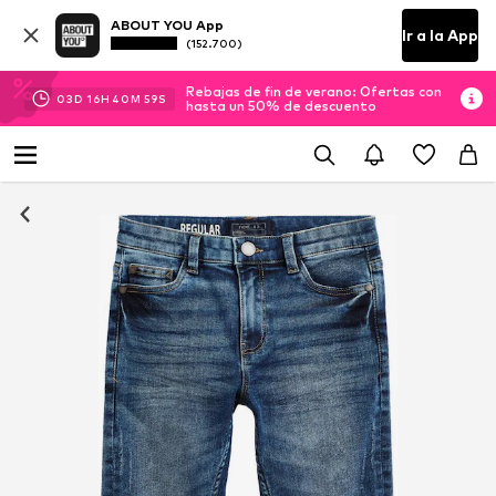
ABOUT YOU App
Ir a la App
(152.700)
Rebajas de fin de verano: Ofertas con
03
D
16
H
40
M
58
S
hasta un 50% de descuento