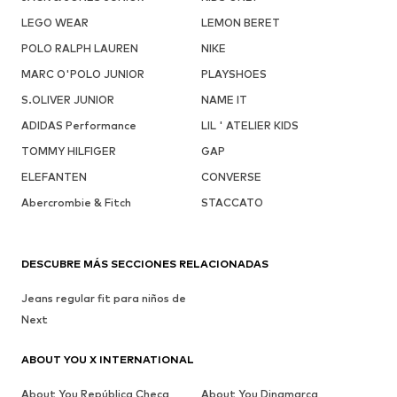
LEGO WEAR
LEMON BERET
POLO RALPH LAUREN
NIKE
MARC O'POLO JUNIOR
PLAYSHOES
S.OLIVER JUNIOR
NAME IT
ADIDAS Performance
LIL ' ATELIER KIDS
TOMMY HILFIGER
GAP
ELEFANTEN
CONVERSE
Abercrombie & Fitch
STACCATO
DESCUBRE MÁS SECCIONES RELACIONADAS
Jeans regular fit para niños de
Next
ABOUT YOU X INTERNATIONAL
About You República Checa
About You Dinamarca