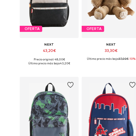
OFERTA
OFERTA
NEXT
NEXT
43,20€
33,30€
Último precio más bajo:
37,00€
-10%
Precio original: 48,00€
Tallas disponibles: One Size
Tallas disponibles: One Size
Último precio más bajo:
43,20€
Añadir a la cesta
Añadir a la cesta