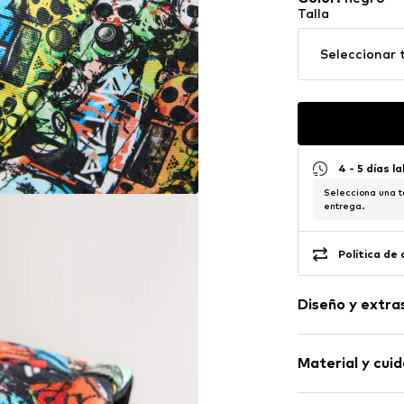
Talla
Seleccionar t
4 - 5 días l
Selecciona una t
entrega.
Política de
Diseño y extra
Algodón
Material y cui
Dobladillo/bo
Dobladillo re