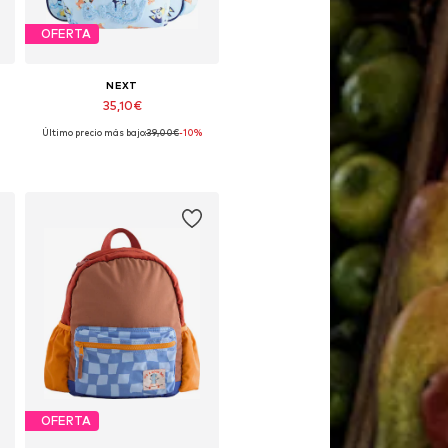
OFERTA
NEXT
35,10€
Último precio más bajo:
39,00€
-10%
Tallas disponibles: One Size
Añadir a la cesta
OFERTA