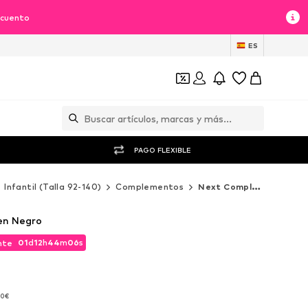
scuento
ES
PAGO FLEXIBLE
Infantil (Talla 92-140)
Complementos
Next Complementos
en Negro
01
d
12
h
44
m
04
s
nte
01
d
12
h
44
m
04
s
nte
40€
40€