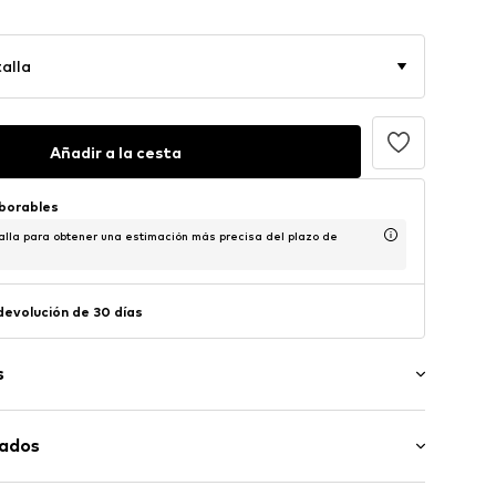
alla
Añadir a la cesta
aborables
alla para obtener una estimación más precisa del plazo de
 devolución de 30 días
s
dados
rde cosido
cto