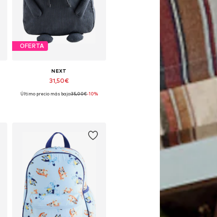
OFERTA
NEXT
31,50€
Último precio más bajo:
35,00€
-10%
Tallas disponibles: One Size
Añadir a la cesta