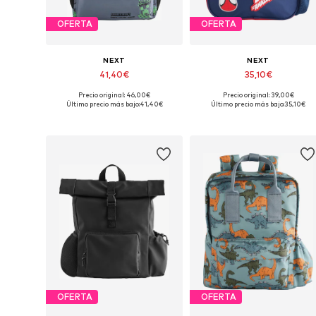
OFERTA
OFERTA
NEXT
NEXT
41,40€
35,10€
Precio original: 46,00€
Precio original: 39,00€
Tallas disponibles: One Size
Tallas disponibles: One Size
Último precio más bajo:
41,40€
Último precio más bajo:
35,10€
Añadir a la cesta
Añadir a la cesta
OFERTA
OFERTA