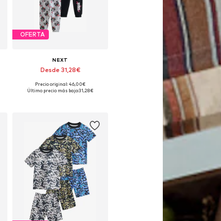
OFERTA
NEXT
Desde 31,28€
Precio original: 46,00€
Disponible en muchas tallas
Último precio más bajo:
31,28€
Añadir a la cesta