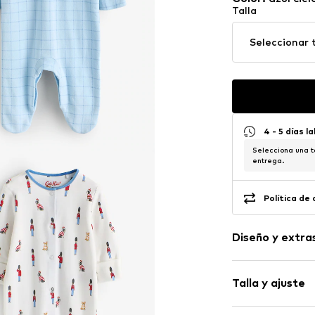
Talla
Seleccionar t
4 - 5 días l
Selecciona una t
entrega.
Política de
Diseño y extra
Algodón
Talla y ajuste
Estampado en 
Una pieza.
Pack: pack de