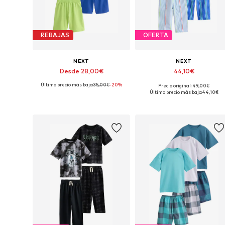
REBAJAS
OFERTA
NEXT
NEXT
Desde 28,00€
44,10€
Último precio más bajo:
35,00€
-20%
Precio original: 49,00€
Disponible en muchas tallas
Disponible en muchas tallas
Último precio más bajo:
44,10€
Añadir a la cesta
Añadir a la cesta