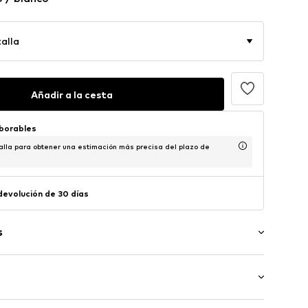
alla
Añadir a la cesta
aborables
alla para obtener una estimación más precisa del plazo de
 devolución de 30 días
s
toda la superficie
 3