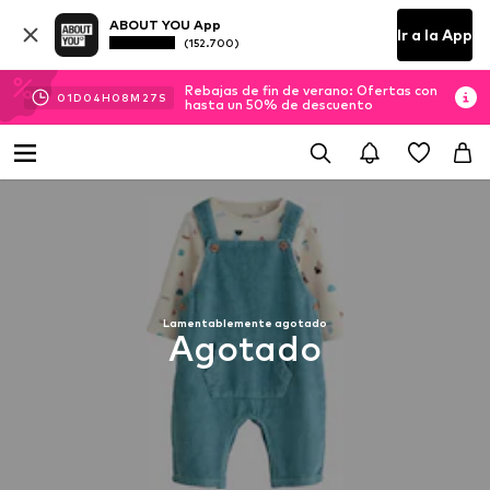
ABOUT YOU App
Ir a la App
(152.700)
Rebajas de fin de verano: Ofertas con
01
D
04
H
08
M
26
S
hasta un 50% de descuento
Lamentablemente agotado
Agotado