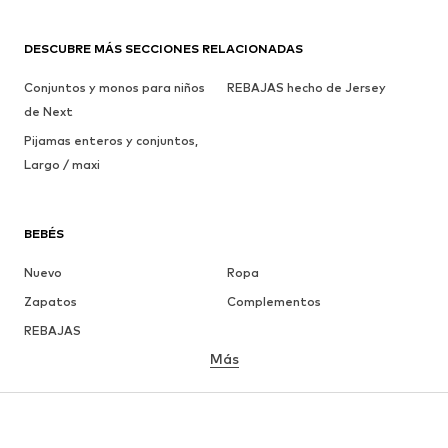
DESCUBRE MÁS SECCIONES RELACIONADAS
Conjuntos y monos para niños
REBAJAS hecho de Jersey
de Next
Pijamas enteros y conjuntos,
Largo / maxi
BEBÉS
Nuevo
Ropa
Zapatos
Complementos
REBAJAS
Más
NIÑAS
Infantil (Talla 92-140)
Jóvenes (Talla 140-176)