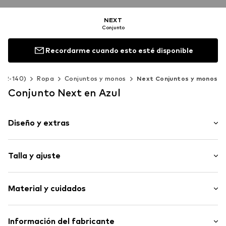
NEXT
Conjunto
Recordarme cuando esto esté disponible
a 92-140)
Ropa
Conjuntos y monos
Next Conjuntos y monos
Conjunto Next en Azul
Diseño y extras
Jersey
Talla y ajuste
Pana
Dobladillo/borde cosido
Longitud de la manga: Manga larga
Tacto suave
Material y cuidados
Longitud: Largo / maxi
2 piezas
Establecer el contenido: Pijama entero
Artículo n.º
AY441319
Material: 100% Algodón
Información del fabricante