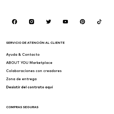
NIÑOS
Infantil (Talla 92-140)
Jóvenes (Talla 140-176)
MARCAS
Nike Sportswear
ADIDAS ORIGINALS
PUMA
ADIDAS SPORTSWEAR
SERVICIO DE ATENCIÓN AL CLIENTE
THE NORTH FACE
FALKE
Ayuda & Contacto
COLOR KIDS
Vilebrequin
ABOUT YOU Marketplace
Colaboraciones con creadores
Zona de entrega
Desistir del contrato aquí 
COMPRAS SEGURAS