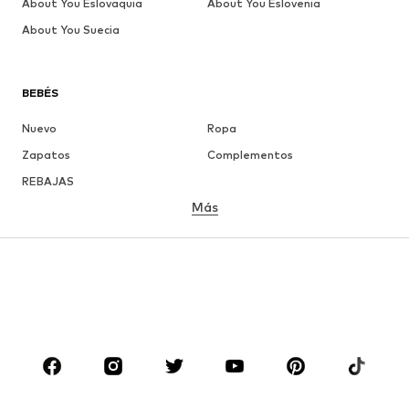
About You Eslovaquia
About You Eslovenia
About You Suecia
BEBÉS
Nuevo
Ropa
Zapatos
Complementos
REBAJAS
Más
NIÑAS
Infantil (Talla 92-140)
Jóvenes (Talla 140-176)
NIÑOS
Infantil (Talla 92-140)
Jóvenes (Talla 140-176)
MARCAS