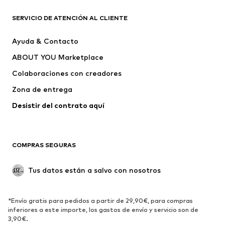
Nike Sportswear
ADIDAS ORIGINALS
PUMA
Liewood
SERVICIO DE ATENCIÓN AL CLIENTE
NAME IT
Superdry & Co
Ayuda & Contacto
LTB Jeans
HAVAIANAS
ABOUT YOU Marketplace
Colaboraciones con creadores
Zona de entrega
Desistir del contrato aquí 
COMPRAS SEGURAS
Tus datos están a salvo con nosotros
*Envío gratis para pedidos a partir de 29,90€, para compras
inferiores a este importe, los gastos de envío y servicio son de
3,90€.