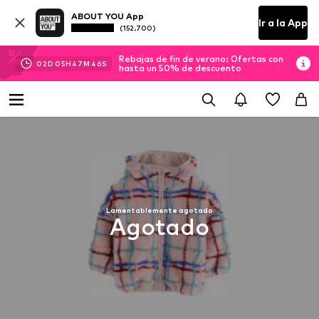
ABOUT YOU App
Ir a la App
(152.700)
Rebajas de fin de verano: Ofertas con
02
D
05
H
47
M
46
S
hasta un 50% de descuento
Lamentablemente agotado
Agotado