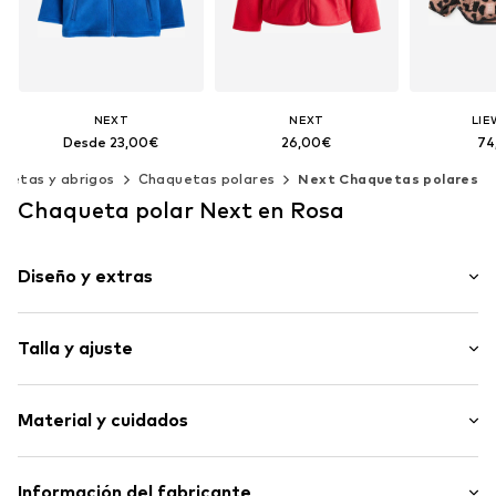
NEXT
NEXT
LI
Desde 23,00€
26,00€
74
+
1
+
1
uetas y abrigos
Chaquetas polares
Next Chaquetas polares
Disponible en muchas tallas
Disponible en muchas tallas
Disponible e
Chaqueta polar Next en Rosa
Añadir a la cesta
Añadir a la cesta
Añadir 
Diseño y extras
A cuadros
Talla y ajuste
Con capucha
Capucha con cuello alto
Longitud de la manga: Manga larga
Estampado en toda la superficie
Material y cuidados
Longitud: Normal
Cierre con cremallera
Ajuste: Ajuste regular
Artículo n.º
AR337422
Material superior: 100% Poliéster - PES (reciclado)
Información del fabricante