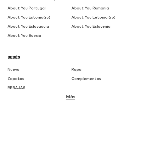
About You Portugal
About You Rumania
About You Estonia(ru)
About You Letonia (ru)
About You Eslovaquia
About You Eslovenia
About You Suecia
BEBÉS
Nuevo
Ropa
Zapatos
Complementos
REBAJAS
Más
NIÑAS
Infantil (Talla 92-140)
Jóvenes (Talla 140-176)
NIÑOS
Infantil (Talla 92-140)
Jóvenes (Talla 140-176)