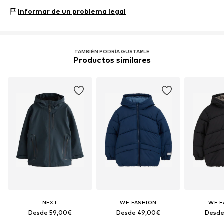
Este producto contiene materiales reciclados (pre o
Equipo: Cierres frontales
postconsumo). Utilizar materiales reciclados puede
Informar de un problema legal
reducir la necesidad de materias primas, evitar residuos y
preservar los recursos naturales.
TAMBIÉN PODRÍA GUSTARLE
Seguir leyendo
Productos similares
NEXT
WE FASHION
WE F
Desde 59,00€
Desde 49,00€
Desde