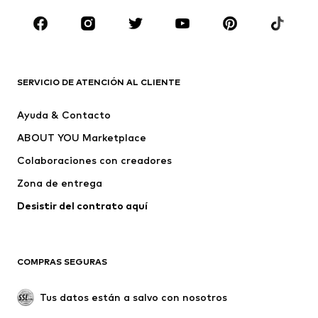
MARCAS
Nike Sportswear
ADIDAS ORIGINALS
PUMA
ADIDAS SPORTSWEAR
SERVICIO DE ATENCIÓN AL CLIENTE
THE NORTH FACE
Desigual
Ayuda & Contacto
NAPAPIJRI
Abercrombie & Fitch
ABOUT YOU Marketplace
Colaboraciones con creadores
Zona de entrega
Desistir del contrato aquí 
COMPRAS SEGURAS
Tus datos están a salvo con nosotros