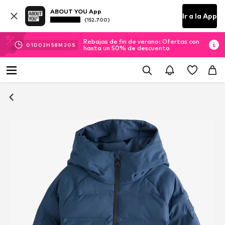
ABOUT YOU App
Ir a la App
(152.700)
Rebajas de fin de verano: Ofertas con
01
D
02
H
58
M
20
S
hasta un 50% de descuento