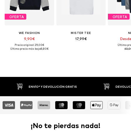
OFERTA
OFERTA
WE FASHION
MISTER TEE
N
9,90€
17,99€
Desde
Precio original: 29,00€
Último pre
Último precio más bajo:
8,80€
63,0
ATIS
DEVOLUCIONES HASTA 30 DÍAS
¡No te pierdas nada!