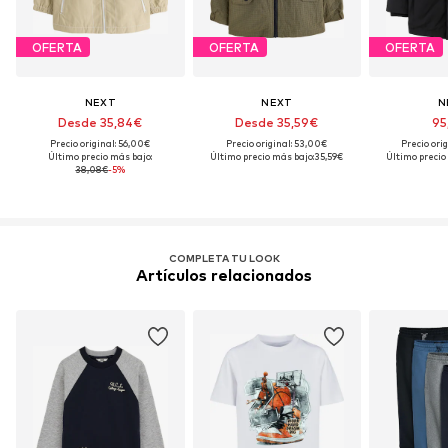
OFERTA
OFERTA
OFERTA
NEXT
NEXT
N
Desde 35,84€
Desde 35,59€
95
Precio original: 56,00€
Precio original: 53,00€
Precio ori
Último precio más bajo:
Último precio más bajo:
35,59€
Último precio
38,08€
-5%
COMPLETA TU LOOK
Artículos relacionados