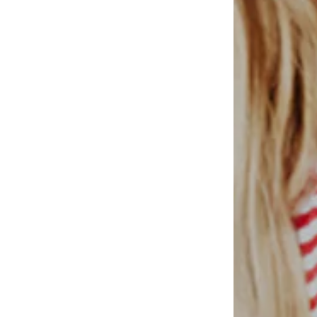
: 122-128, 134-140, 146-152, 158-164
Disponible en muchas tallas
Añadir a la cesta