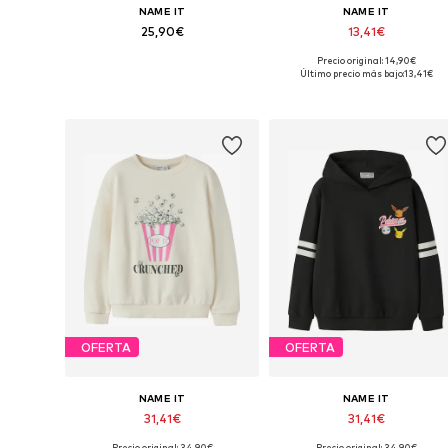
NAME IT
NAME IT
25,90€
13,41€
Precio original: 14,90€
Disponible en muchas tallas
Disponible en muchas tallas
Último precio más bajo:
13,41€
Añadir a la cesta
Añadir a la cesta
OFERTA
OFERTA
NAME IT
NAME IT
31,41€
31,41€
Precio original: 34,90€
Precio original: 34,90€