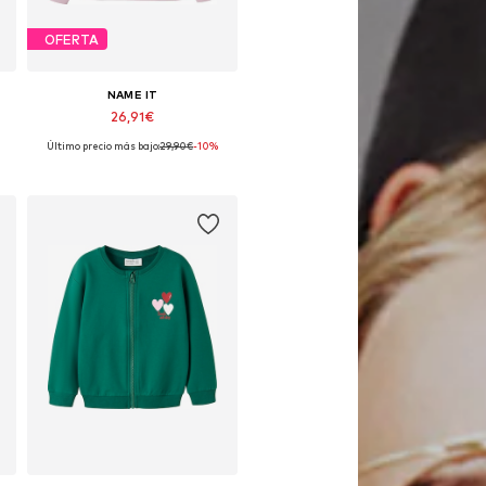
OFERTA
NAME IT
26,91€
Último precio más bajo:
29,90€
-10%
Disponible en muchas tallas
Añadir a la cesta