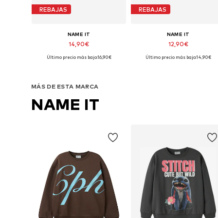
REBAJAS
REBAJAS
NAME IT
NAME IT
14,90€
12,90€
Último precio más bajo:
16,90€
Último precio más bajo:
14,90€
Disponible en muchas tallas
Disponible en muchas tallas
Añadir a la cesta
Añadir a la cesta
MÁS DE ESTA MARCA
NAME IT