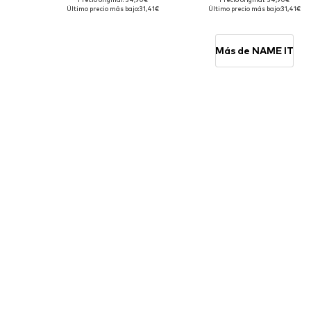
Tallas disponibles: 122-128, 134-140, 146-152, 158-164
Tallas disponibles
Último precio más bajo:
31,41€
Último precio más bajo:
31,41€
Añadir a la cesta
Añadir a la cesta
Más de NAME IT