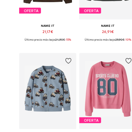
OFERTA
OFERTA
NAME IT
NAME IT
21,17€
26,91€
Último precio más bajo:
24,90€
-15%
Último precio más bajo:
29,90€
-10%
Tallas disponibles: 122-128, 134-140, 146-152, 158-164
Disponible en muchas tallas
Añadir a la cesta
Añadir a la cesta
OFERTA