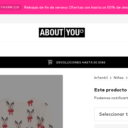
Rebajas de fin de verano: Ofertas con hasta un 50% de de
07
H
59
M
20
S
ABOUT
YOU
DEVOLUCIONES HASTA 30 DÍAS
Infantil
Niñas
Este producto
Podemos notificart
Seleccionar t