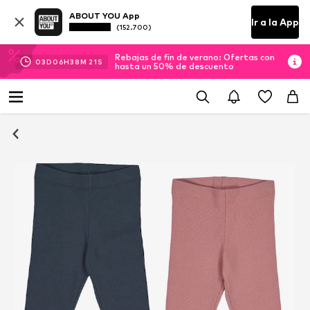
ABOUT YOU App
Ir a la App
(152.700)
Rebajas de fin de verano: Ofertas con
03
D
06
H
38
M
21
S
hasta un 50% de descuento