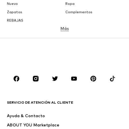
Nuevo
Ropa
Zapatos
Complementos
REBAJAS
Más
NIÑAS
Infantil (Talla 92-140)
Jóvenes (Talla 140-176)
NIÑOS
Infantil (Talla 92-140)
Jóvenes (Talla 140-176)
MARCAS
Nike Sportswear
ADIDAS ORIGINALS
PUMA
CONVERSE
SERVICIO DE ATENCIÓN AL CLIENTE
Liewood
NAME IT
Ayuda & Contacto
Lindex
Herschel
ABOUT YOU Marketplace