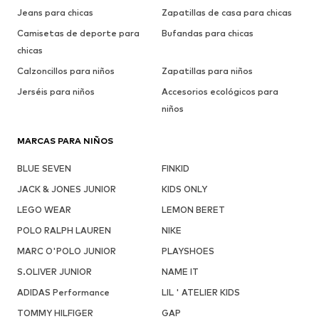
Jeans para chicas
Zapatillas de casa para chicas
Camisetas de deporte para
Bufandas para chicas
chicas
Calzoncillos para niños
Zapatillas para niños
Jerséis para niños
Accesorios ecológicos para
niños
MARCAS PARA NIÑOS
BLUE SEVEN
FINKID
JACK & JONES JUNIOR
KIDS ONLY
LEGO WEAR
LEMON BERET
POLO RALPH LAUREN
NIKE
MARC O'POLO JUNIOR
PLAYSHOES
S.OLIVER JUNIOR
NAME IT
ADIDAS Performance
LIL ' ATELIER KIDS
TOMMY HILFIGER
GAP