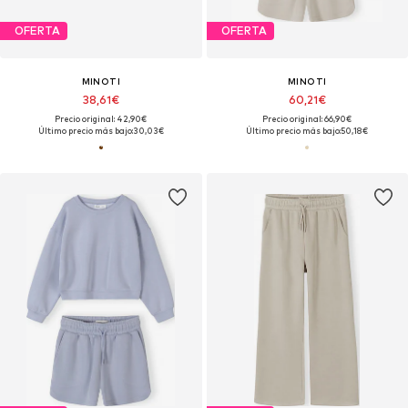
OFERTA
OFERTA
MINOTI
MINOTI
38,61€
60,21€
Precio original: 42,90€
Precio original: 66,90€
Último precio más bajo:
30,03€
Último precio más bajo:
50,18€