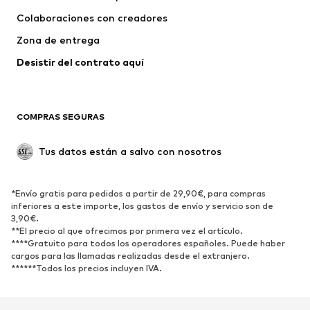
Colaboraciones con creadores
Chaquetas
Jerséis y punto
Zona de entrega
Ropa interior
Blusas y camisas
Abrigos
Faldas
Desistir del contrato aquí 
Ropa de baño
Sudaderas
Blazers
Jumpsuits y monos
COMPRAS SEGURAS
Tallas grandes
Ropa de maternidad
Ocasiones
Exclusivo
Tus datos están a salvo con nosotros
Reciclado
ZAPATOS
*Envío gratis para pedidos a partir de 29,90€, para compras
inferiores a este importe, los gastos de envío y servicio son de
3,90€.
Nuevo
Tendencia
**El precio al que ofrecimos por primera vez el artículo.
Zapatillas de deporte
Botines
****Gratuito para todos los operadores españoles. Puede haber
cargos para las llamadas realizadas desde el extranjero.
Zapatos de tacón y plataforma
Botas
******Todos los precios incluyen IVA.
Sandalias
Zapatos bajos
Zapatos deportivos
Bailarinas