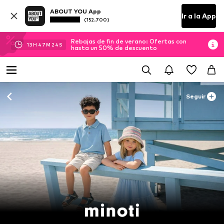
ABOUT YOU App
Ir a la App
(152.700)
Rebajas de fin de verano: Ofertas con
13
H
47
M
24
S
hasta un 50% de descuento
Seguir