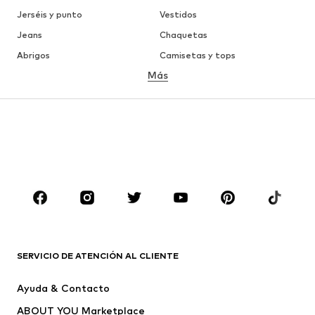
Jerséis y punto
Vestidos
Jeans
Chaquetas
Abrigos
Camisetas y tops
Más
Pantalones
Ropa interior
Faldas
Blusas y camisas
Sudaderas y sudaderas con
Blazers
capucha
Ropa de baño
Jumpsuits y monos
Tallas grandes
Ropa de maternidad
Zapatos
Deporte
Complementos
Premium
ROPA
SERVICIO DE ATENCIÓN AL CLIENTE
Nuevo
Tendencia
Ayuda & Contacto
Vestidos
Jeans
ABOUT YOU Marketplace
Camisetas y tops
Pantalones