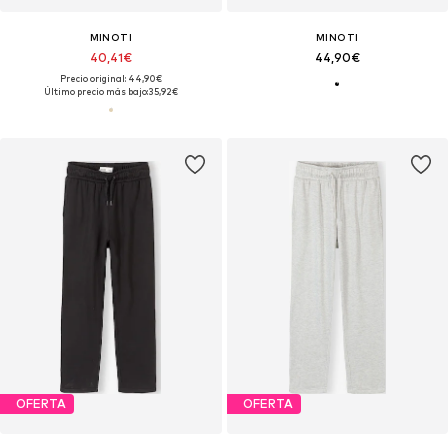
MINOTI
MINOTI
40,41€
44,90€
Precio original: 44,90€
Último precio más bajo:
35,92€
OFERTA
OFERTA