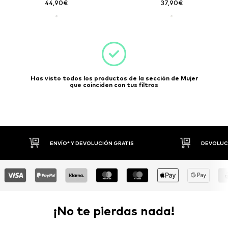
44,90€
37,90€
Has visto todos los productos de la sección de Mujer
que coinciden con tus filtros
* Y DEVOLUCIÓN GRATIS
DEVOLUCIONES HASTA 30 DÍAS
¡No te pierdas nada!