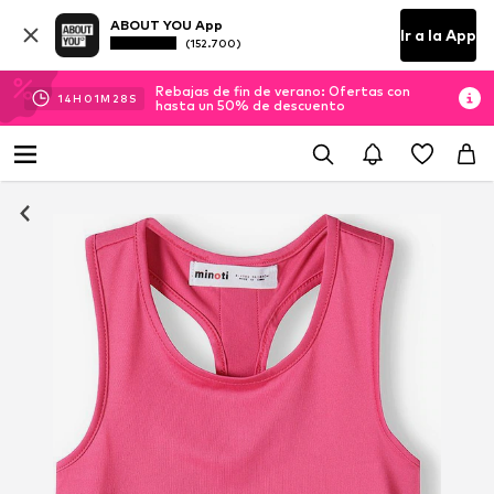
ABOUT YOU App
Ir a la App
(152.700)
Rebajas de fin de verano: Ofertas con
14
H
01
M
27
S
hasta un 50% de descuento