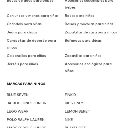
Botas de agua para bebés
Accesorios sostenibles para
bebés
Conjuntos y monos para niñas
Botas para niñas
Chándals para niñas
Bolsos y mochilas para niñas
Jeans para chicas
Zapatillas de casa para chicas
Camisetas de deporte para
Bufandas para chicas
chicas
Calzoncillos para niños
Zapatillas para niños
Jerséis para niños
Accesorios ecológicos para
niños
MARCAS PARA NIÑOS
BLUE SEVEN
FINKID
JACK & JONES JUNIOR
KIDS ONLY
LEGO WEAR
LEMON BERET
POLO RALPH LAUREN
NIKE
MARC O'POLO JUNIOR
PLAYSHOES