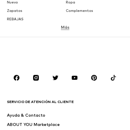
Nuevo
Ropa
Zapatos
Complementos
REBAJAS
Más
NIÑAS
Infantil (Talla 92-140)
Jóvenes (Talla 140-176)
NIÑOS
Infantil (Talla 92-140)
Jóvenes (Talla 140-176)
MARCAS
Nike Sportswear
ADIDAS ORIGINALS
ADIDAS SPORTSWEAR
PUMA
SERVICIO DE ATENCIÓN AL CLIENTE
Liewood
THE NORTH FACE
Ayuda & Contacto
CeLaVi
BRITISH KNIGHTS
ABOUT YOU Marketplace