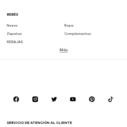
BEBÉS
Nuevo
Ropa
Zapatos
Complementos
REBAJAS
Más
NIÑAS
Infantil (Talla 92-140)
Jóvenes (Talla 140-176)
NIÑOS
Infantil (Talla 92-140)
Jóvenes (Talla 140-176)
MARCAS
Nike Sportswear
ADIDAS ORIGINALS
PUMA
ADIDAS SPORTSWEAR
SERVICIO DE ATENCIÓN AL CLIENTE