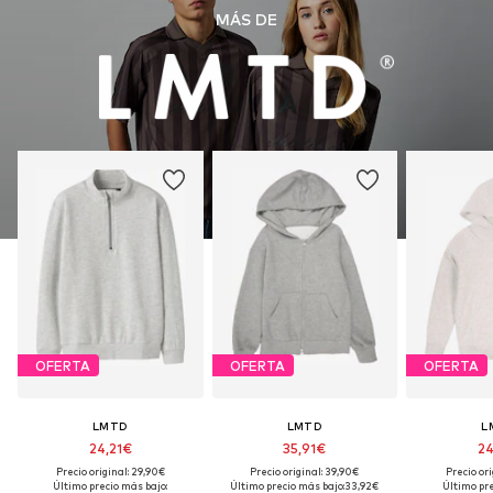
MÁS DE
OFERTA
OFERTA
OFERTA
LMTD
LMTD
L
24,21€
35,91€
24
Precio original: 29,90€
Precio original: 39,90€
Precio ori
Último precio más bajo:
Último precio más bajo:
33,92€
Último pre