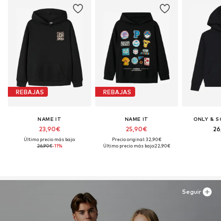
Seguir leyendo
REBAJAS
REBAJAS
NAME IT
NAME IT
ONLY & S
23,90€
25,90€
26
Último precio más bajo:
Precio original: 32,90€
26,90€
-11%
Último precio más bajo:
22,90€
Seguir