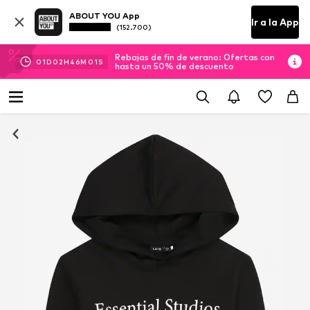
ABOUT YOU App
Ir a la App
(152.700)
Rebajas de fin de verano: Ofertas con
01
D
02
H
46
M
00
S
hasta un 50% de descuento