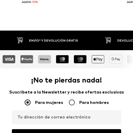
26,90€
-10%
26,9
ENVÍO* Y DEVOLUCIÓN GRATIS
DEVOLUCIO
¡No te pierdas nada!
Suscríbete a la Newsletter y recibe ofertas exclusivas
Para mujeres
Para hombres
Tu dirección de correo electrónico