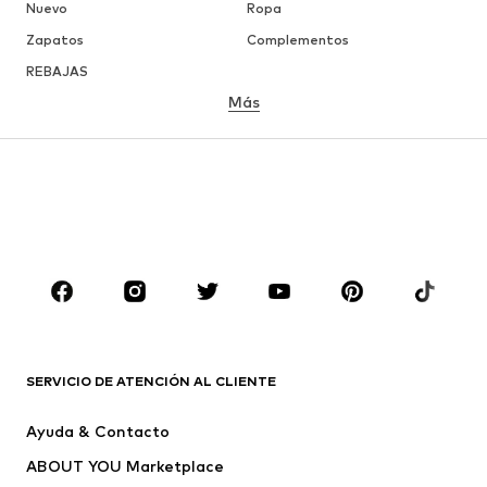
Nuevo
Ropa
Zapatos
Complementos
REBAJAS
Más
NIÑAS
Infantil (Talla 92-140)
Jóvenes (Talla 140-176)
NIÑOS
Infantil (Talla 92-140)
Jóvenes (Talla 140-176)
MARCAS
Nike Sportswear
ADIDAS ORIGINALS
PUMA
CONVERSE
SERVICIO DE ATENCIÓN AL CLIENTE
Liewood
NAME IT
Ayuda & Contacto
Tommy Hilfiger Kids
TWO SOON
ABOUT YOU Marketplace