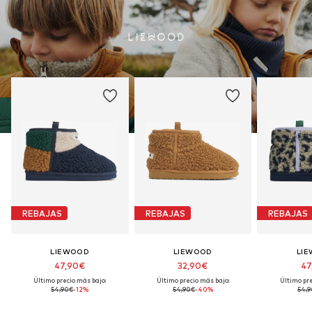
REBAJAS
REBAJAS
REBAJAS
LIEWOOD
LIEWOOD
LI
47,90€
32,90€
47
Último precio más bajo:
Último precio más bajo:
Último pre
54,90€
-12%
54,90€
-40%
54,9