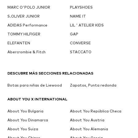
MARC O'POLO JUNIOR
PLAYSHOES
S.OLIVER JUNIOR
NAME IT
ADIDAS Performance
LIL ' ATELIER KIDS
TOMMY HILFIGER
GAP
ELEFANTEN
CONVERSE
Abercrombie & Fitch
STACCATO
DESCUBRE MÁS SECCIONES RELACIONADAS
Botas para niñas de Liewood
Zapatos, Punta redonda
ABOUT YOU X INTERNATIONAL
About You Bulgaria
About You República Checa
About You Dinamarca
About You Austria
About You Suiza
About You Alemania
About You Chipre
About You Grecia