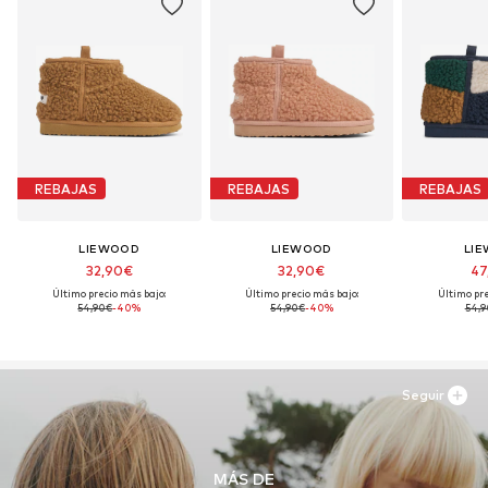
Global Recycled Standard (GRS)
Número de licencia: CB-CUC-1155405
Seguir leyendo
REBAJAS
REBAJAS
REBAJAS
LIEWOOD
LIEWOOD
LI
32,90€
32,90€
47
Último precio más bajo:
Último precio más bajo:
Último pre
54,90€
-40%
54,90€
-40%
54,9
Seguir
MÁS DE