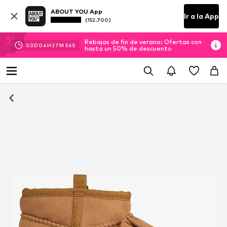
ABOUT YOU App
Ir a la App
(152.700)
Rebajas de fin de verano: Ofertas con
03
D
04
H
27
M
56
S
hasta un 50% de descuento