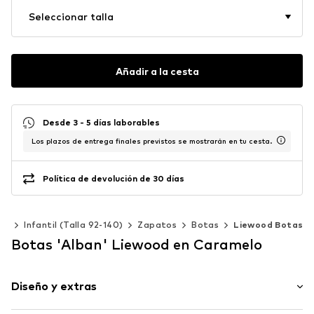
Seleccionar talla
Añadir a la cesta
Desde 3 - 5 días laborables
Los plazos de entrega finales previstos se mostrarán en tu cesta.
Política de devolución de 30 días
as
Infantil (Talla 92-140)
Zapatos
Botas
Liewood Botas
Botas 'Alban' Liewood en Caramelo
Diseño y extras