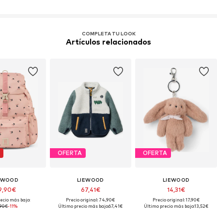
COMPLETA TU LOOK
Artículos relacionados
OFERTA
OFERTA
EWOOD
LIEWOOD
LIEWOOD
9,90€
67,41€
14,31€
ecio más bajo:
Precio original: 74,90€
Precio original: 17,90€
,90€
-11%
Último precio más bajo:
67,41€
Último precio más bajo:
13,52€