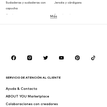
Sudaderas y sudaderas con
Jerséis y cárdigans
capucha
Camisetas
Ropa interior
Más
Pantalones
Camisas
Abrigos
Trajes y chaquetas
Ropa de baño
Tallas grandes
Zapatos
Deporte
Complementos
Premium
ROPA
Nuevo
Tendencia
Camisetas
Jeans
SERVICIO DE ATENCIÓN AL CLIENTE
Chaquetas
Sudaderas y sudaderas con
Ayuda & Contacto
capucha
ABOUT YOU Marketplace
Pantalones
Camisas
Ropa interior
Jerséis y cárdigans
Colaboraciones con creadores