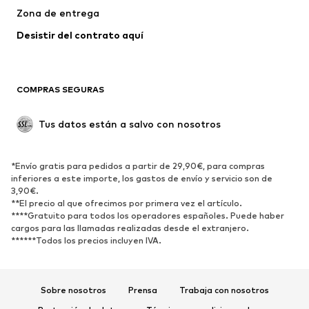
Trajes y chaquetas
Abrigos
Zona de entrega
Ropa de baño
Tallas grandes
Desistir del contrato aquí 
Ocasiones
Exclusivo
Reciclado
COMPRAS SEGURAS
ZAPATOS
Tus datos están a salvo con nosotros
Nuevo
Tendencia
Botas y botines
Zapatillas de deporte
*Envío gratis para pedidos a partir de 29,90€, para compras
Zapatos bajos
Zapatos deportivos
inferiores a este importe, los gastos de envío y servicio son de
Zapatos abiertos
Exclusivo
3,90€.
**El precio al que ofrecimos por primera vez el artículo.
****Gratuito para todos los operadores españoles. Puede haber
DEPORTE
cargos para las llamadas realizadas desde el extranjero.
******Todos los precios incluyen IVA.
Ropa deportiva
Disciplinas deportivas
Zapatos deportivos
Mochilas deportivas y bolsos
Complementos deportivos
Sobre nosotros
Prensa
Trabaja con nosotros