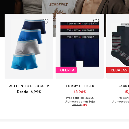
OFERTA
REBAJAS
AUTHENTIC LE JOGGER
TOMMY HILFIGER
JACK 
Desde 16,99€
43,96€
15
Precio original: 69,95€
Precio ori
Último precio más bajo:
Último precio
49,46€
-11%