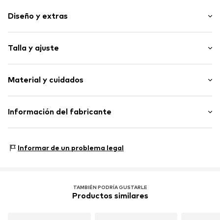
Diseño y extras
Color liso
Talla y ajuste
Algodón
Tacto suave
Pack: pack de 4
Impresión de etiquetas
Material y cuidados
Colores por pack: Diversos colores por pack
Altura del abdomen: Tiro medio
Artículo n.º
AUU0004002000001
Material superior: 95% Algodón, 5% Elastán
Información del fabricante
AproductZ GmbH
Werner-Otto-Straße 1-7
Informar de un problema legal
22179 Hamburg
customer-service@aproductz.com
TAMBIÉN PODRÍA GUSTARLE
Productos similares