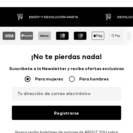
DEVOLUCIONES HASTA 30 DÍAS
P
¡No te pierdas nada!
Suscríbete a la Newsletter y recibe ofertas exclusivas
Para mujeres
Para hombres
Tu dirección de correo electrónico
Registrarse
Quiero recibir boletines de noticias de ABOUT YOU sobre