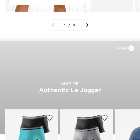
1
/
8
Seguir
MÁS DE
Authentic Le Jogger