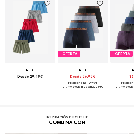
OFERTA
OFERTA
H.I.S
H.I.S
H
Desde 29,99€
Desde 26,99€
26
Precio original: 29,99€
Precio ori
Último precio más bajo:
20,99€
Último precio
INSPIRACIÓN DE OUTFIT
COMBINA CON