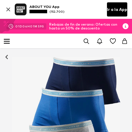
ABOUT YOU App
Ir a la App
(152.700)
Rebajas de fin de verano: Ofertas con
01
D
04
H
01
M
59
S
hasta un 50% de descuento