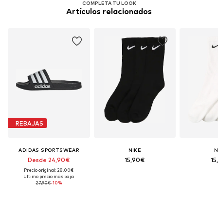
COMPLETA TU LOOK
Artículos relacionados
REBAJAS
ADIDAS SPORTSWEAR
NIKE
N
Desde 24,90€
15,90€
15
Precio original: 28,00€
Último precio más bajo:
27,90€
-10%