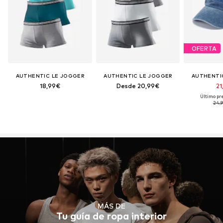
OFERTA
AUTHENTIC LE JOGGER
AUTHENTIC LE JOGGER
AUTHENTI
18,99€
Desde 20,99€
21
Último pre
24,
MÁS DE
Tu guía de ropa interior