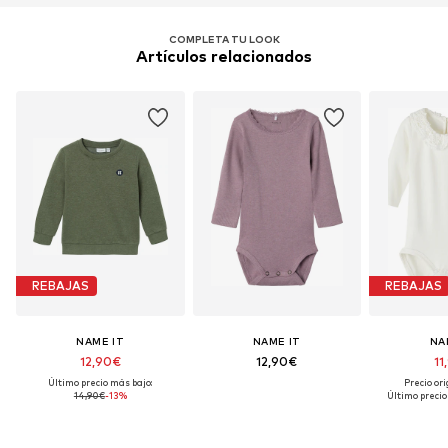
COMPLETA TU LOOK
Artículos relacionados
REBAJAS
REBAJAS
NAME IT
NAME IT
NA
12,90€
12,90€
11
Último precio más bajo:
Precio ori
14,90€
-13%
Último precio