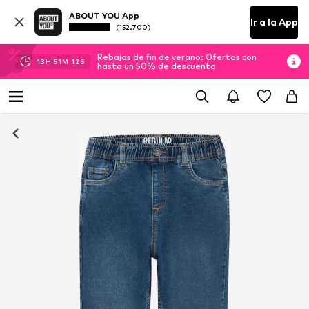
ABOUT YOU App
Ir a la App
(152.700)
Rebajas de fin de verano: Ofertas con
13
H
51
M
12
S
hasta un 50% de descuento