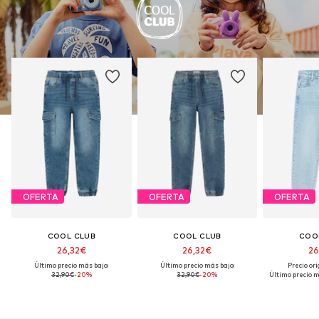
OFERTA
OFERTA
OFERTA
COOL CLUB
COOL CLUB
COO
26,32€
26,32€
26
Último precio más bajo:
Último precio más bajo:
Precio ori
32,90€
-20%
32,90€
-20%
Último precio m