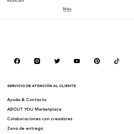
REBAJAS
Más
NIÑAS
Infantil (Talla 92-140)
Jóvenes (Talla 140-176)
NIÑOS
Infantil (Talla 92-140)
Jóvenes (Talla 140-176)
MARCAS
Nike Sportswear
ADIDAS ORIGINALS
ADIDAS SPORTSWEAR
PUMA
SERVICIO DE ATENCIÓN AL CLIENTE
Liewood
THE NORTH FACE
Ayuda & Contacto
CeLaVi
BRITISH KNIGHTS
ABOUT YOU Marketplace
Colaboraciones con creadores
Zona de entrega