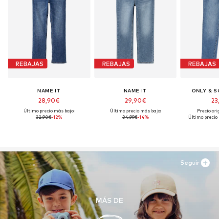
REBAJAS
REBAJAS
REBAJAS
NAME IT
NAME IT
ONLY & S
28,90€
29,90€
23
Último precio más bajo:
Último precio más bajo:
Precio ori
32,90€
-12%
34,99€
-14%
Último precio
Seguir
MÁS DE