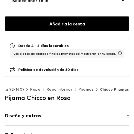
Seleccionar talla
Añadir a la cesta
Desde 4 - 5 días laborables
Los plazos de entrega finales previstos se mostrarán en tu cesta.
Política de devolución de 30 días
(Talla 92-140)
Ropa
Ropa interior
Pijamas
Chicco Pijamas
Pijama Chicco en Rosa
Diseño y extras
Algodón