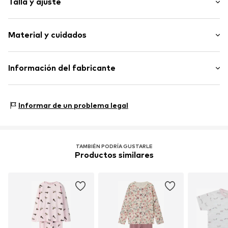
Talla y ajuste
Estampado en toda la superficie
Una pieza.
Longitud: Corto / mini
Material y cuidados
Artículo n.º
OCO4958001000001
Material: 95% Algodón, 5% Elastán
Información del fabricante
País de origen: India
ARTSANA SPA
Lavar a 30 ºC
VIA SALDARINI CATELLI 1
Informar de un problema legal
22070 GRANDATE (COMO)
IT
istituzionale@pec-artsana.it
TAMBIÉN PODRÍA GUSTARLE
Productos similares