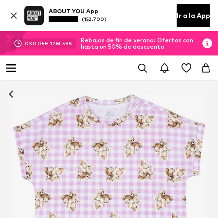
ABOUT YOU App
Ir a la App
(152.700)
Rebajas de fin de verano: Ofertas con
03
D
05
H
12
M
58
S
hasta un 50% de descuento