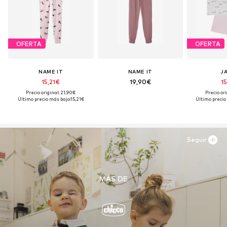
OFERTA
OFERTA
NAME IT
NAME IT
J
15,21€
19,90€
15
Precio original: 21,90€
Precio ori
Último precio más bajo:
15,21€
Último precio
Seguir
MÁS DE