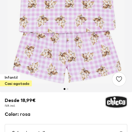
Infantil
Casi agotado
Desde 18,99€
Desde 18,99€
IVA incl.
IVA incl.
Color
:
rosa