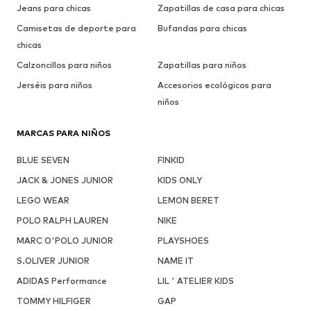
Jeans para chicas
Zapatillas de casa para chicas
Camisetas de deporte para
Bufandas para chicas
chicas
Calzoncillos para niños
Zapatillas para niños
Jerséis para niños
Accesorios ecológicos para
niños
MARCAS PARA NIÑOS
BLUE SEVEN
FINKID
JACK & JONES JUNIOR
KIDS ONLY
LEGO WEAR
LEMON BERET
POLO RALPH LAUREN
NIKE
MARC O'POLO JUNIOR
PLAYSHOES
S.OLIVER JUNIOR
NAME IT
ADIDAS Performance
LIL ' ATELIER KIDS
TOMMY HILFIGER
GAP