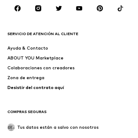
MARCAS
Nike Sportswear
ADIDAS ORIGINALS
PUMA
CONVERSE
SERVICIO DE ATENCIÓN AL CLIENTE
Liewood
NAME IT
Ayuda & Contacto
Tommy Hilfiger Kids
TWO SOON
ABOUT YOU Marketplace
Colaboraciones con creadores
Zona de entrega
Desistir del contrato aquí 
COMPRAS SEGURAS
Tus datos están a salvo con nosotros