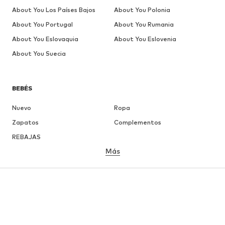
About You Los Países Bajos
About You Polonia
About You Portugal
About You Rumania
About You Eslovaquia
About You Eslovenia
About You Suecia
BEBÉS
Nuevo
Ropa
Zapatos
Complementos
REBAJAS
Más
NIÑAS
Infantil (Talla 92-140)
Jóvenes (Talla 140-176)
NIÑOS
Infantil (Talla 92-140)
Jóvenes (Talla 140-176)