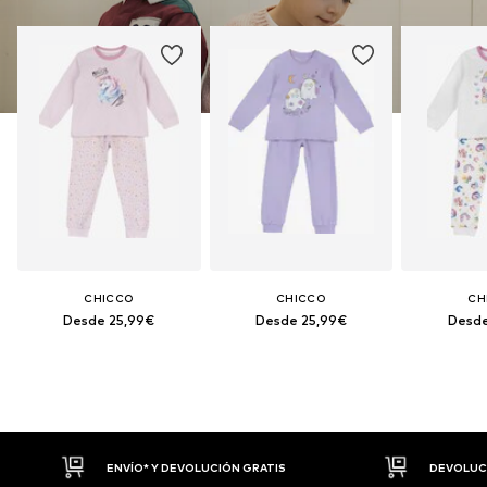
CHICCO
CHICCO
CH
Desde 25,99€
Desde 25,99€
Desde
ENVÍO* Y DEVOLUCIÓN GRATIS
DEVOLUCIONES HASTA 30 D