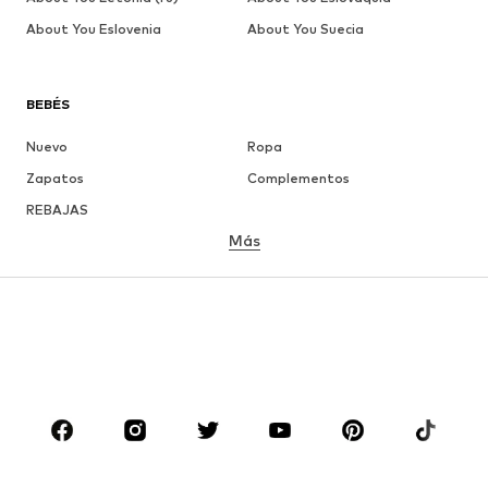
About You Eslovenia
About You Suecia
BEBÉS
Nuevo
Ropa
Zapatos
Complementos
REBAJAS
Más
NIÑAS
Infantil (Talla 92-140)
Jóvenes (Talla 140-176)
NIÑOS
Infantil (Talla 92-140)
Jóvenes (Talla 140-176)
MARCAS
Nike Sportswear
ADIDAS ORIGINALS