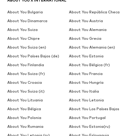
ABOUT YOU X INTERNATIONAL
About You Bulgaria
About You República Checa
About You Dinamarca
About You Austria
About You Suiza
About You Alemania
About You Chipre
About You Grecia
About You Suiza (en)
About You Alemania (en)
About You Países Bajos (de)
About You Estonia
About You Finlandia
About You Bélgica (fr)
About You Suiza (fr)
About You Francia
About You Croacia
About You Hungría
About You Suiza (it)
About You Italia
About You Lituania
About You Letonia
About You Bélgica
About You Los Países Bajos
About You Polonia
About You Portugal
About You Rumania
About You Estonia(ru)
About You Letonia (ru)
About You Eslovaquia