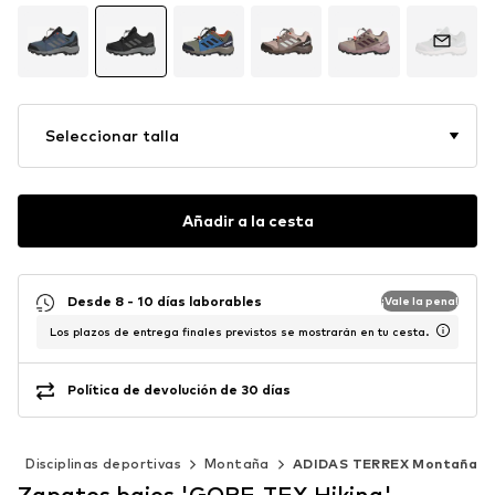
Seleccionar talla
Añadir a la cesta
Desde 8 - 10 días laborables
¡Vale la pena!
Los plazos de entrega finales previstos se mostrarán en tu cesta.
Política de devolución de 30 días
e
Disciplinas deportivas
Montaña
ADIDAS TERREX Montaña
Zapatos bajos 'GORE-TEX Hiking'