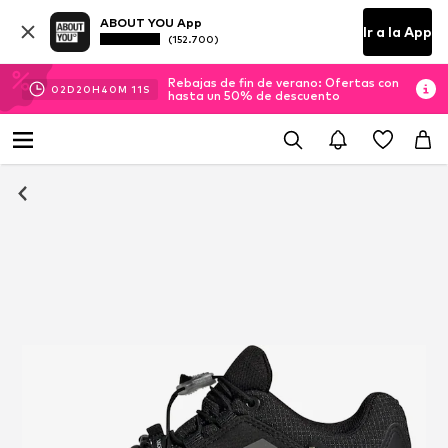
ABOUT YOU App
Ir a la App
(152.700)
Rebajas de fin de verano: Ofertas con
02
D
20
H
40
M
11
S
hasta un 50% de descuento