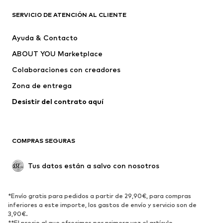
PUMA
CONVERSE
SERVICIO DE ATENCIÓN AL CLIENTE
Liewood
NAME IT
Ayuda & Contacto
LOWA
Vilebrequin
ABOUT YOU Marketplace
Colaboraciones con creadores
Zona de entrega
Desistir del contrato aquí 
COMPRAS SEGURAS
Tus datos están a salvo con nosotros
*Envío gratis para pedidos a partir de 29,90€, para compras
inferiores a este importe, los gastos de envío y servicio son de
3,90€.
**El precio al que ofrecimos por primera vez el artículo.