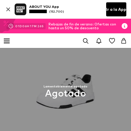
ABOUT YOU App
Ir a la App
(152.700)
Rebajas de fin de verano: Ofertas con
01
D
06
H
17
M
26
S
hasta un 50% de descuento
Lamentablemente agotado
Agotado