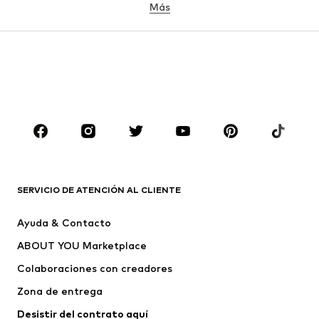
Más
NIÑAS
Infantil (Talla 92-140)
Jóvenes (Talla 140-176)
NIÑOS
Infantil (Talla 92-140)
Jóvenes (Talla 140-176)
MARCAS
Nike Sportswear
ADIDAS ORIGINALS
PUMA
ADIDAS SPORTSWEAR
SERVICIO DE ATENCIÓN AL CLIENTE
THE NORTH FACE
LTB Jeans
Ayuda & Contacto
BISGAARD
Grunland
ABOUT YOU Marketplace
Colaboraciones con creadores
Zona de entrega
Desistir del contrato aquí 