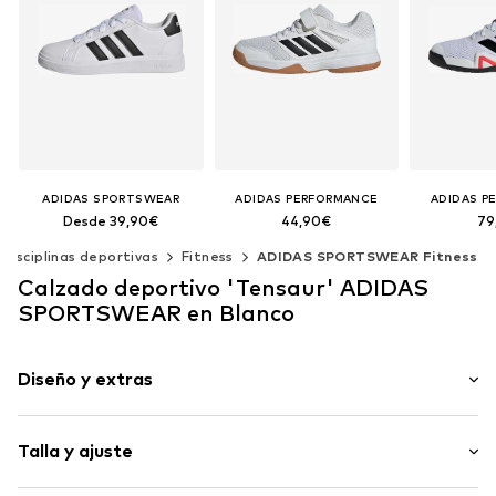
ADIDAS SPORTSWEAR
ADIDAS PERFORMANCE
ADIDAS P
Desde 39,90€
44,90€
79
Disciplinas deportivas
Fitness
ADIDAS SPORTSWEAR Fitness
Disponible en muchas tallas
Disponible en muchas tallas
Disponible e
Calzado deportivo 'Tensaur' ADIDAS
Añadir a la cesta
Añadir a la cesta
Añadir 
SPORTSWEAR en Blanco
Diseño y extras
Estampado con logo
Talla y ajuste
Imitación de cuero
Punta redonda