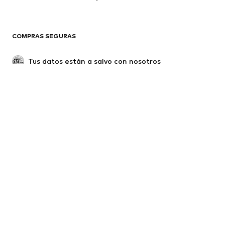
COMPRAS SEGURAS
Tus datos están a salvo con nosotros
*Envío gratis para pedidos a partir de 29,90€, para compras
inferiores a este importe, los gastos de envío y servicio son de
3,90€.
**El precio al que ofrecimos por primera vez el artículo.
****Gratuito para todos los operadores españoles. Puede haber
cargos para las llamadas realizadas desde el extranjero.
******Todos los precios incluyen IVA.
Sobre nosotros
Prensa
Trabaja con nosotros
Protección de datos
Términos y condiciones de uso
Aviso legal
Accesibilidad
Seguridad del producto