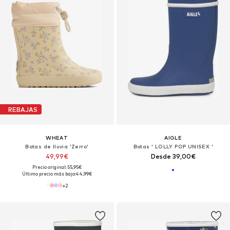
REBAJAS
WHEAT
AIGLE
Botas de lluvia 'Zerro'
Botas ' LOLLY POP UNISEX '
49,99€
Desde 39,00€
Precio original: 55,95€
Último precio más bajo:
44,99€
+
2