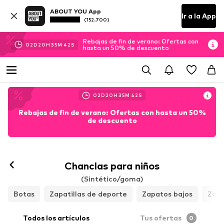
ABOUT YOU App
Ir a la App
(152.700)
Rebajas de fin de verano: Ofertas con
02
D
20
H
35
M
41
S
hasta un 50% de descuento
02
D
20
H
35
M
41
S
Rebajas de fin de verano: Ofertas con hasta un 50%
de descuento
Chanclas para niños
(Sintético/goma)
Botas
Zapatillas de deporte
Zapatos bajos
Zapa
Todos los artículos
Tus ofertas
0