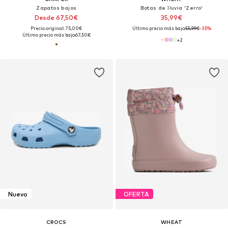
Zapatos bajos
Botas de lluvia 'Zerro'
Desde 67,50€
35,99€
Precio original: 75,00€
Último precio más bajo:
55,99€
-35%
Último precio más bajo:
67,50€
+
2
Nuevo
OFERTA
CROCS
WHEAT