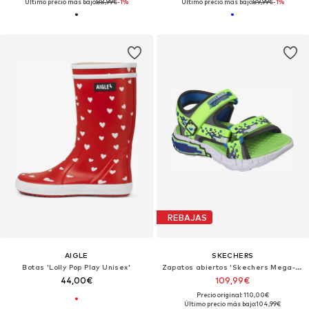
Último precio más bajo:
88,99€
-1%
Último precio más bajo:
89,99€
-1%
REBAJAS
AIGLE
SKECHERS
Botas 'Lolly Pop Play Unisex'
Zapatos abiertos 'Skechers Mega-splash 4k'
44,00€
109,99€
Precio original: 110,00€
Último precio más bajo:
104,99€