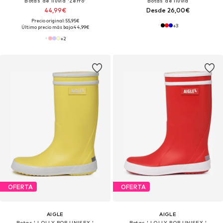
Botas de lluvia 'Zerro'
Botas de lluvia
44,99€
Desde 26,00€
Precio original: 55,95€
+
3
Último precio más bajo:
44,99€
+
2
OFERTA
OFERTA
AIGLE
AIGLE
Botas ' LOLLY POP UNISEX '
Botas ' LOLLY POP UNISEX '