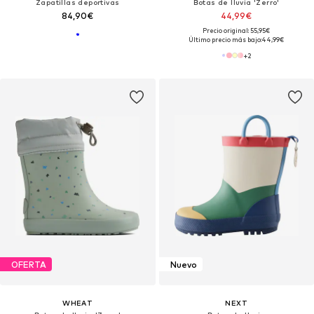
Zapatillas deportivas
Botas de lluvia 'Zerro'
84,90€
44,99€
Precio original: 55,95€
Último precio más bajo:
44,99€
+
2
OFERTA
Nuevo
WHEAT
NEXT