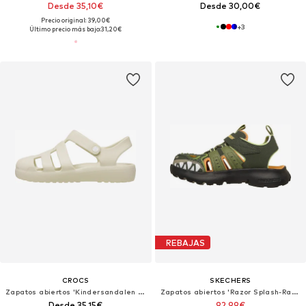
Desde 35,10€
Desde 30,00€
Precio original: 39,00€
+
3
Último precio más bajo:
31,20€
REBAJAS
CROCS
SKECHERS
Zapatos abiertos 'Kindersandalen mit Klettverschluss „Classic Fisherman“'
Zapatos abiertos 'Razor Splash-Raptor Quest'
Desde 35,15€
92,99€