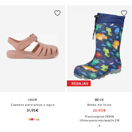
REBAJAS
IGOR
BECK
Zapatos para playa y agua
Botas de lluvia
31,95€
26,90€
Precio original: 29,90€
+
6
Último precio más bajo:
24,21€