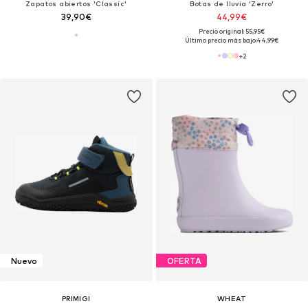
Zapatos abiertos 'Classic'
Botas de lluvia 'Zerro'
39,90€
44,99€
Precio original: 55,95€
Último precio más bajo:
44,99€
+
2
Nuevo
OFERTA
PRIMIGI
WHEAT