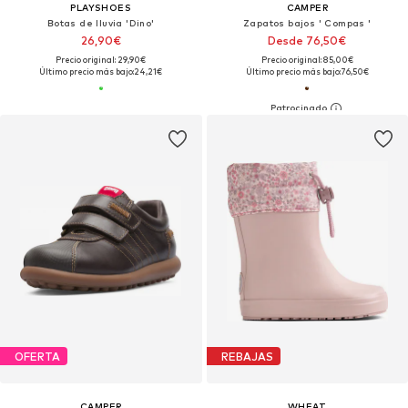
PLAYSHOES
CAMPER
Botas de lluvia 'Dino'
Zapatos bajos ' Compas '
26,90€
Desde 76,50€
Precio original: 29,90€
Precio original: 85,00€
Último precio más bajo:
24,21€
Último precio más bajo:
76,50€
OFERTA
REBAJAS
CAMPER
WHEAT