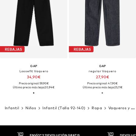
REBAJAS
REBAJAS
GAP
GAP
Loosefit Vaquero
regular Vaquero
34,90€
27,90€
Precio original: 59,90€
Precio original: 47,90€
Último precio más bajo:
20,94€
Último precio más bajo:
25,11€
Infantil
Niños
Infantil (Talla 92-140)
Ropa
Vaqueros y pantalones
DEVOLUCIONES HASTA 30 DÍAS
P