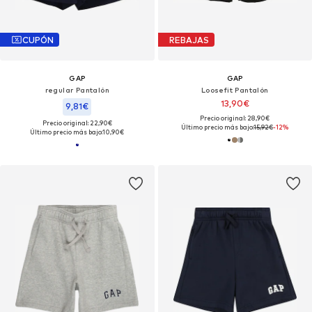
CUPÓN
REBAJAS
GAP
GAP
regular Pantalón
Loosefit Pantalón
13,90€
9,81€
Precio original: 28,90€
Precio original: 22,90€
Último precio más bajo:
15,92€
-12%
Último precio más bajo:
10,90€