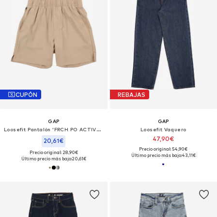
CUPÓN
REBAJAS
GAP
GAP
Loosefit Pantalón 'FRCH PO ACTIVE SHORT'
Loosefit Vaquero
47,90€
20,61€
Precio original: 54,90€
Precio original: 28,90€
Último precio más bajo:
43,11€
Último precio más bajo:
20,61€