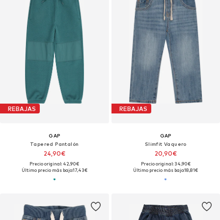
REBAJAS
REBAJAS
GAP
GAP
Tapered Pantalón
Slimfit Vaquero
24,90€
20,90€
Precio original: 42,90€
Precio original: 34,90€
Último precio más bajo:
17,43€
Último precio más bajo:
18,81€