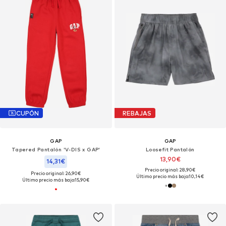
CUPÓN
REBAJAS
GAP
GAP
Tapered Pantalón 'V-DIS x GAP'
Loosefit Pantalón
13,90€
14,31€
Precio original: 28,90€
Precio original: 26,90€
Último precio más bajo:
10,14€
Último precio más bajo:
15,90€