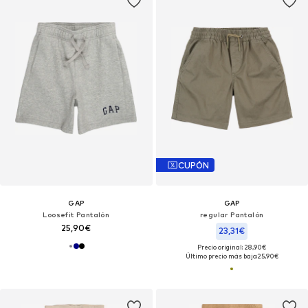
CUPÓN
GAP
GAP
Loosefit Pantalón
regular Pantalón
25,90€
23,31€
Precio original: 28,90€
Último precio más bajo:
25,90€