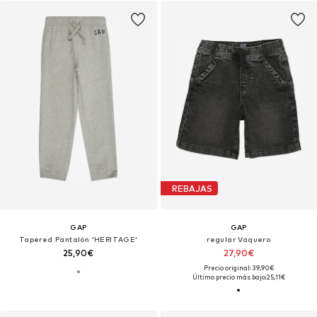
REBAJAS
GAP
GAP
Tapered Pantalón 'HERITAGE'
regular Vaquero
25,90€
27,90€
Precio original: 39,90€
Último precio más bajo:
25,11€