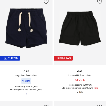
CUPÓN
REBAJAS
GAP
GAP
regular Pantalón
Loosefit Pantalón
13,90€
9,81€
Precio original: 28,90€
Precio original: 22,90€
Último precio más bajo:
15,92€
-12%
Último precio más bajo:
10,90€