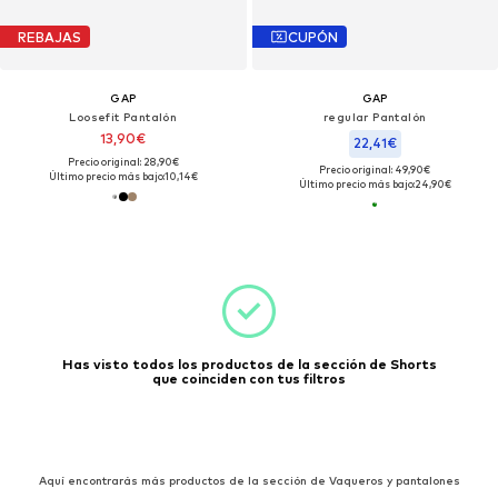
REBAJAS
CUPÓN
GAP
GAP
Loosefit Pantalón
regular Pantalón
13,90€
22,41€
Precio original: 28,90€
Precio original: 49,90€
Último precio más bajo:
10,14€
Último precio más bajo:
24,90€
Has visto todos los productos de la sección de Shorts
que coinciden con tus filtros
Aquí encontrarás más productos de la sección de Vaqueros y pantalones