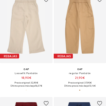
REBAJAS
REBAJAS
GAP
GAP
Loosefit Pantalón
regular Pantalón
18,90€
21,90€
Precio original: 32,90€
Precio original: 37,90€
Último precio más bajo:
16,07€
Último precio más bajo:
13,14€