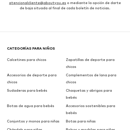
atencionalcliente@aboutyou.es
o mediante la opción de darte
de baja situada al final de cada boletín de noticias.
CATEGORÍAS PARA NIÑOS
Calcetines para chicos
Zapatillas de deporte para
chicos
Accesorios de deporte para
Complementos de lana para
chicos
chicos
Sudaderas para bebés
Chaquetas y abrigos para
bebés
Botas de agua para bebés
Accesorios sostenibles para
bebés
Conjuntos y monos para niñas
Botas para niñas
Chándals para niñas
Bolsos y mochilas para niñas