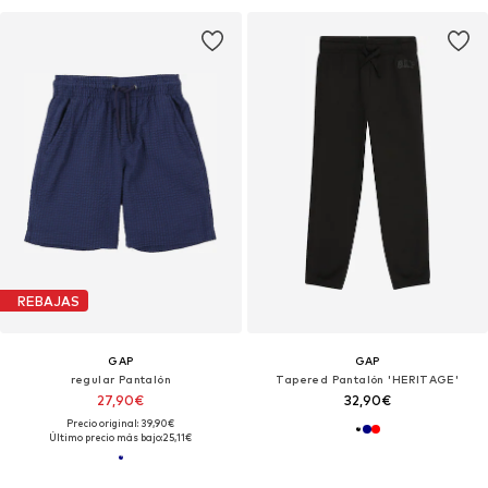
REBAJAS
GAP
GAP
regular Pantalón
Tapered Pantalón 'HERITAGE'
27,90€
32,90€
Precio original: 39,90€
Último precio más bajo:
25,11€