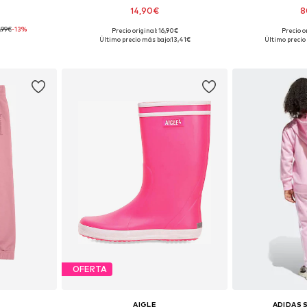
14,90€
8
,99€
-13%
Precio original: 16,90€
Precio o
 110, 116, 122
Disponible en muchas tallas
Disponible 
Último precio más bajo:
13,41€
Último precio
esta
Añadir a la cesta
Añadir
OFERTA
AIGLE
ADIDAS