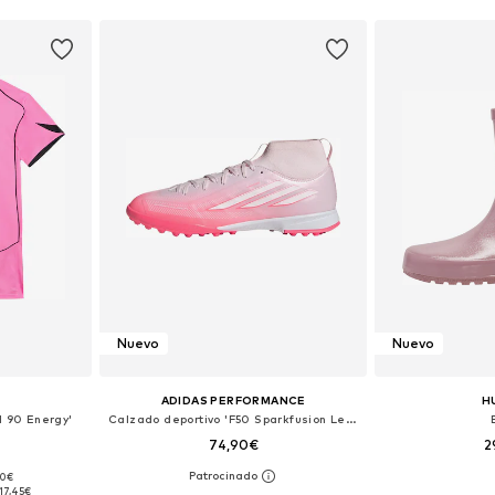
Nuevo
Nuevo
ADIDAS PERFORMANCE
H
l 90 Energy'
Calzado deportivo 'F50 Sparkfusion League'
74,90€
2
90€
Tallas disponibles: 128-134, 140-146, 146-152, 158-164
Disponible en muchas tallas
Disponible 
17,45€