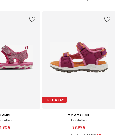
 a la cesta
Añadir a la cesta
REBAJAS
UMMEL
TOM TAILOR
ndalias
Sandalias
4,90€
29,99€