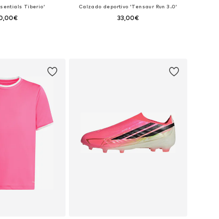
sentials Tiberio'
Calzado deportivo 'Tensaur Run 3.0'
0,00€
33,00€
: 104, 110, 116, 122, 128
Disponible en muchas tallas
 a la cesta
Añadir a la cesta