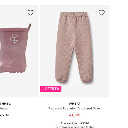
OFERTA
UMMEL
WHEAT
Botas
Tapered Pantalón funcional 'Alex'
9,90€
41,39€
Precio original: 45,99€
en muchas tallas
Disponible en muchas tallas
Último precio más bajo:
41,39€