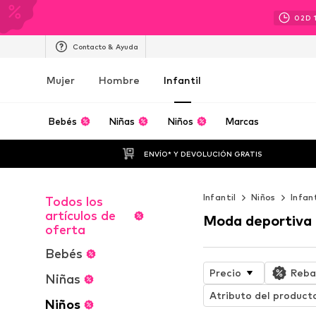
02
D
Contacto & Ayuda
Mujer
Hombre
Infantil
Bebés
Niñas
Niños
Marcas
ENVÍO* Y DEVOLUCIÓN GRATIS
Infantil
Niños
Infan
Todos los
artículos de
Moda deportiva 
oferta
Bebés
Precio
Reba
Niñas
Atributo del product
Niños