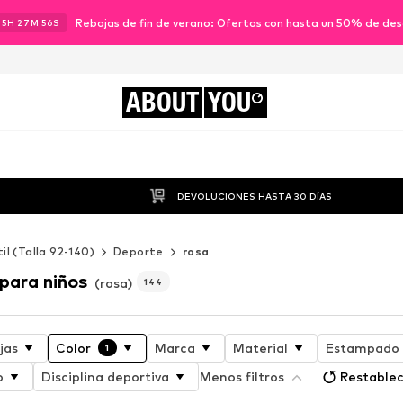
Rebajas de fin de verano: Ofertas con hasta un 50% de de
15
H
27
M
55
S
ABOUT
YOU
DEVOLUCIONES HASTA 30 DÍAS
til (Talla 92-140)
Deporte
rosa
para niños
(rosa)
144
jas
Color
Marca
Material
Estampado
1
o
Disciplina deportiva
Menos filtros
Restablec