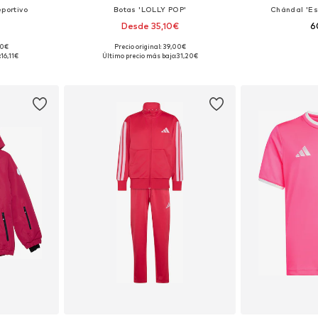
portivo
Botas 'LOLLY POP'
Chándal 'Es
Desde 35,10€
6
90€
Precio original: 39,00€
 tallas
Disponible en muchas tallas
Tallas disponibles
:
16,11€
Último precio más bajo:
31,20€
esta
Añadir a la cesta
Añadir