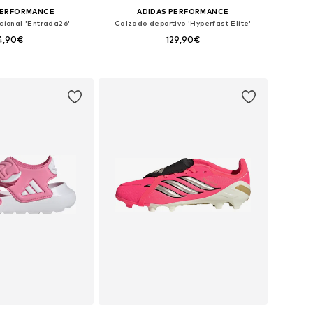
PERFORMANCE
ADIDAS PERFORMANCE
cional 'Entrada26'
Calzado deportivo 'Hyperfast Elite'
4,90€
129,90€
+
11
en muchas tallas
Disponible en muchas tallas
 a la cesta
Añadir a la cesta