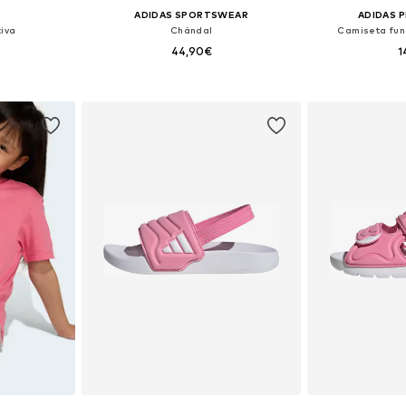
ADIDAS SPORTSWEAR
ADIDAS 
iva
Chándal
Camiseta fun
44,90€
1
 tallas
Tallas disponibles: 104, 110, 116, 128
Disponible 
esta
Añadir a la cesta
Añadir