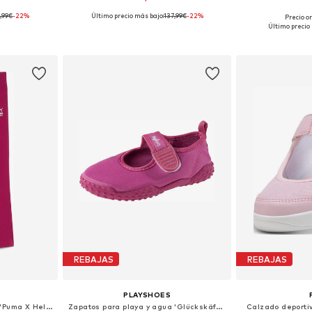
,99€
-22%
Último precio más bajo:
137,99€
-22%
Precio or
 tallas
Disponible en muchas tallas
Disponible 
Último precio
esta
Añadir a la cesta
Añadir
REBAJAS
REBAJAS
PLAYSHOES
regular Pantalón deportivo 'Puma X Hello Kitty Friends Flared Legg'
Zapatos para playa y agua 'Glückskäfer'
Calzado deportiv