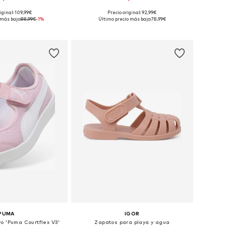
iginal: 109,99€
Precio original: 92,99€
en muchas tallas
Disponible en muchas tallas
 más bajo:
88,99€
-1%
Último precio más bajo:
78,99€
 a la cesta
Añadir a la cesta
PUMA
IGOR
o 'Puma Courtflex V3'
Zapatos para playa y agua