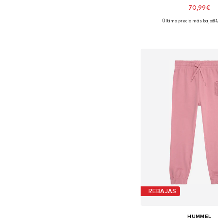
70,99€
Último precio más bajo:
81
Tallas disponibles: 98, 104,
Añadir a la c
REBAJAS
HUMMEL