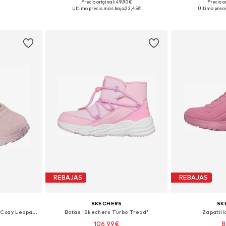
Precio original: 49,90€
Precio o
 tallas
Tallas disponibles: 28, 29, 31, 32, 33, 37,5
Tallas disponibl
Último precio más bajo:
22,45€
Último preci
esta
Añadir a la cesta
Añadir
REBAJAS
REBAJAS
SKECHERS
SK
Botas 'Skechers Uno Lite - Cozy Leopard'
Botas 'Skechers Turbo Tread'
Zapatill
106,99€
8