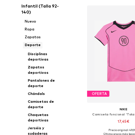
Infantil (Talla 92-
140)
Nuevo
Ropa
Zapatos
Deporte
Disciplinas
deportivas
Zapatos
deportivos
Pantalones de
deporte
Chándals
OFERTA
Camisetas de
deporte
NIKE
Camiseta funcional 'Tota
Chaquetas
deportivas
17,45€
Jerséis y
Precio original: 49,
sudaderas
Último precio más bajo: