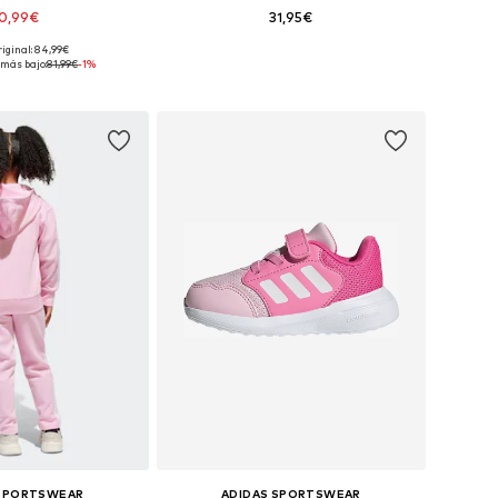
0,99€
31,95€
+
6
riginal: 84,99€
en muchas tallas
Disponible en muchas tallas
 más bajo:
81,99€
-1%
 a la cesta
Añadir a la cesta
 SPORTSWEAR
ADIDAS SPORTSWEAR