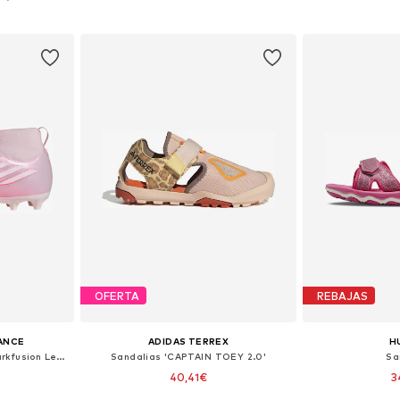
esta
Añadir a la cesta
Añadir
OFERTA
REBAJAS
ANCE
ADIDAS TERREX
H
Calzado deportivo 'F50 Sparkfusion League'
Sandalias 'CAPTAIN TOEY 2.0'
Sa
40,41€
3