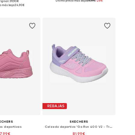
Último precio más bajo:
39,99€
-25%
riginal: 39,90€
es: 30, 32, 33, 34, 36
Disponible en muchas tallas
o más bajo:
34,90€
 a la cesta
Añadir a la cesta
REBAJAS
ECHERS
SKECHERS
as deportivas
Calzado deportivo 'Go Run 400 V2 - Trace Track'
7,99€
81,99€