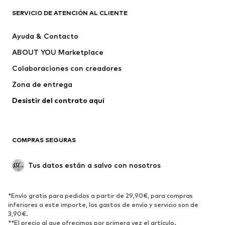
PUMA
Liewood
SERVICIO DE ATENCIÓN AL CLIENTE
NAME IT
ELEMENT
Ayuda & Contacto
FC Barcelona
Mister Tee
ABOUT YOU Marketplace
Colaboraciones con creadores
Zona de entrega
Desistir del contrato aquí 
COMPRAS SEGURAS
Tus datos están a salvo con nosotros
*Envío gratis para pedidos a partir de 29,90€, para compras
inferiores a este importe, los gastos de envío y servicio son de
3,90€.
**El precio al que ofrecimos por primera vez el artículo.