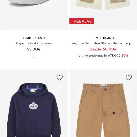
REBAJAS
TIMBERLAND
TIMBERLAND
Zapatillas deportivas
regular Pantalón 'Bermuda beige per bambino'
55,00€
Desde 60,00€
Último precio más bajo:
75,00€
-20%