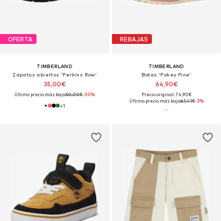
OFERTA
REBAJAS
TIMBERLAND
TIMBERLAND
Zapatos abiertos 'Perkins Row'
Botas 'Pokey Pine'
35,00€
64,90€
Último precio más bajo:
50,00€
-30%
Precio original: 74,90€
Último precio más bajo:
67,41€
-3%
+
1