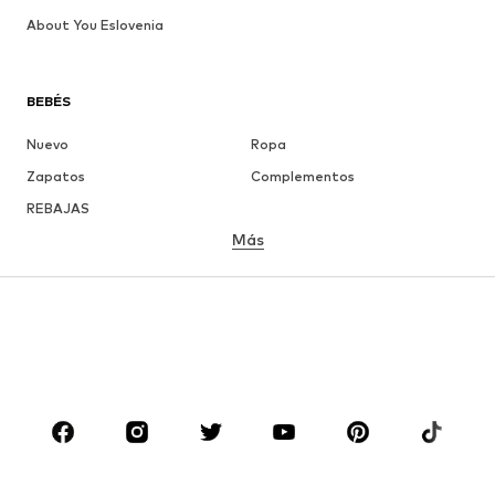
About You Eslovenia
BEBÉS
Nuevo
Ropa
Zapatos
Complementos
REBAJAS
Más
NIÑAS
Infantil (Talla 92-140)
Jóvenes (Talla 140-176)
NIÑOS
Infantil (Talla 92-140)
Jóvenes (Talla 140-176)
MARCAS
Nike Sportswear
ADIDAS ORIGINALS