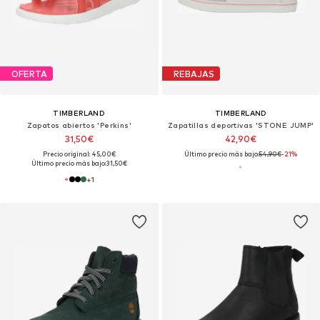
OFERTA
REBAJAS
TIMBERLAND
TIMBERLAND
Zapatos abiertos 'Perkins'
Zapatillas deportivas 'STONE JUMP'
31,50€
42,90€
Precio original: 45,00€
Último precio más bajo:
54,90€
-21%
Último precio más bajo:
31,50€
+
1