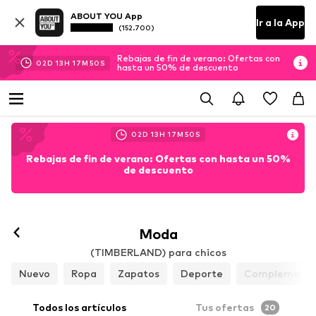
ABOUT YOU App
Ir a la App
(152.700)
Rebajas de fin de verano: Ofertas con
02
D
13
H
17
M
49
S
hasta un 50% de descuento
02
D
13
H
17
M
49
S
Rebajas de fin de verano: Ofertas con hasta un 50%
de descuento
Moda
(TIMBERLAND) para chicos
Nuevo
Ropa
Zapatos
Deporte
Complemento
Todos los artículos
Tus ofertas
20