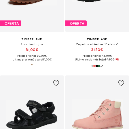
OFERTA
OFERTA
TIMBERLAND
TIMBERLAND
Zapatos bajos
Zapatos abiertos 'Perkins'
81,00€
31,50€
Precio original: 90,00€
Precio original: 45,00€
Último precio más bajo:
81,00€
Último precio más bajo:
34,90€
-9%
+
1