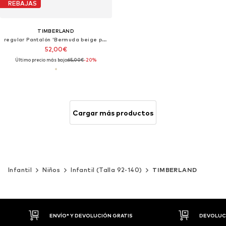
REBAJAS
TIMBERLAND
regular Pantalón 'Bermuda beige per bambino'
52,00€
Último precio más bajo:
65,00€
-20%
Cargar más productos
Infantil
Niños
Infantil (Talla 92-140)
TIMBERLAND
DEVOLUCIONES HASTA 30 DÍAS
P