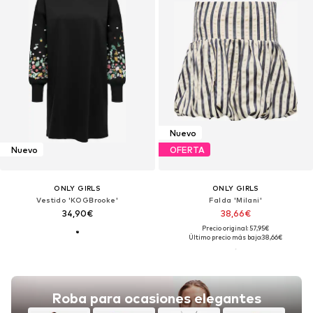
Nuevo
Nuevo
OFERTA
ONLY GIRLS
ONLY GIRLS
Vestido 'KOGBrooke'
Falda 'Milani'
34,90€
38,66€
Precio original: 57,95€
Último precio más bajo:
38,66€
Roba para ocasiones elegantes