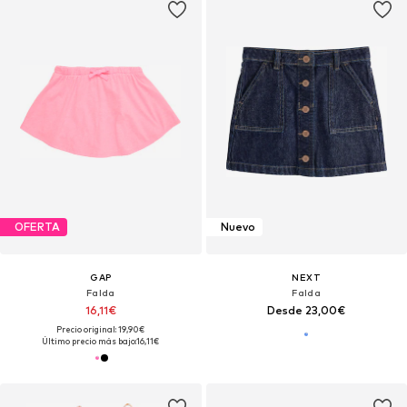
OFERTA
Nuevo
GAP
NEXT
Falda
Falda
16,11€
Desde 23,00€
Precio original: 19,90€
Último precio más bajo:
16,11€