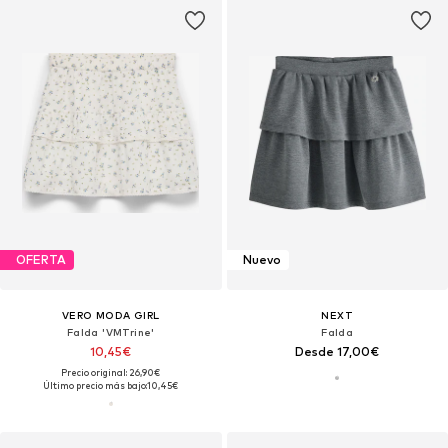
OFERTA
Nuevo
VERO MODA GIRL
NEXT
Falda 'VMTrine'
Falda
10,45€
Desde 17,00€
Precio original: 26,90€
Último precio más bajo:
10,45€