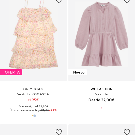
OFERTA
Nuevo
ONLY GIRLS
WE FASHION
Vestido 'KOGASTA'
Vestido
11,95€
Desde 32,00€
Precio original: 29,90€
Último precio más bajo:
21,51€
-44%