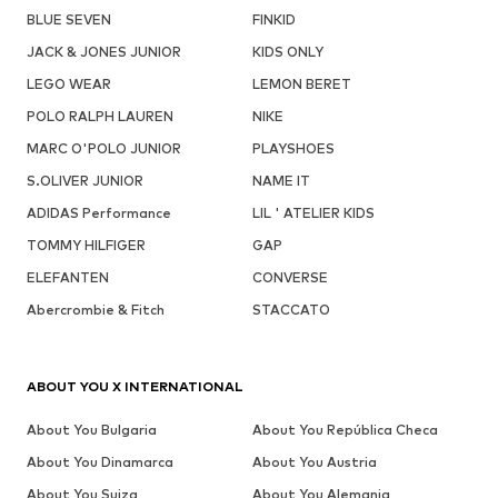
BLUE SEVEN
FINKID
JACK & JONES JUNIOR
KIDS ONLY
LEGO WEAR
LEMON BERET
POLO RALPH LAUREN
NIKE
MARC O'POLO JUNIOR
PLAYSHOES
S.OLIVER JUNIOR
NAME IT
ADIDAS Performance
LIL ' ATELIER KIDS
TOMMY HILFIGER
GAP
ELEFANTEN
CONVERSE
Abercrombie & Fitch
STACCATO
ABOUT YOU X INTERNATIONAL
About You Bulgaria
About You República Checa
About You Dinamarca
About You Austria
About You Suiza
About You Alemania