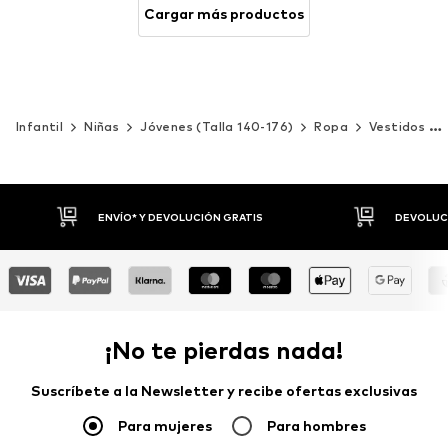
Cargar más productos
Infantil
Niñas
Jóvenes (Talla 140-176)
Ropa
Vestidos y faldas
ENVÍO* Y DEVOLUCIÓN GRATIS
DEVOLUCI
¡No te pierdas nada!
Suscríbete a la Newsletter y recibe ofertas exclusivas
Para mujeres
Para hombres