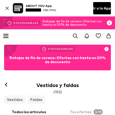
ABOUT YOU App
Ir a la App
(152.700)
Rebajas de fin de verano: Ofertas con
01
D
03
H
54
M
42
S
hasta un 50% de descuento
01
D
03
H
54
M
42
S
Rebajas de fin de verano: Ofertas con hasta un 50%
de descuento
Vestidos y faldas
(152)
Vestidos
Faldas
Todos los artículos
Tus ofertas
478