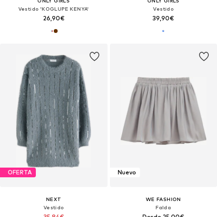
ONLY GIRLS
ONLY GIRLS
Vestido 'KOGLUPE KENYA'
Vestido
26,90€
39,90€
OFERTA
Nuevo
NEXT
WE FASHION
Vestido
Falda
35,84€
Desde 25,00€