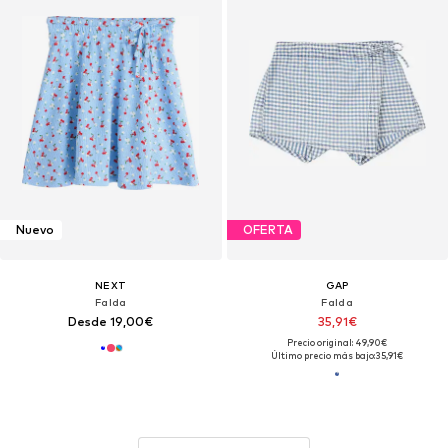
Nuevo
OFERTA
NEXT
GAP
Falda
Falda
Desde 19,00€
35,91€
Precio original: 49,90€
Último precio más bajo:
35,91€