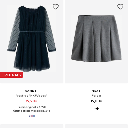
REBAJAS
NAME IT
NEXT
Vestido 'NKFVabos'
Falda
19,90€
35,00€
Precio original: 24,99€
Último precio más bajo:
17,91€