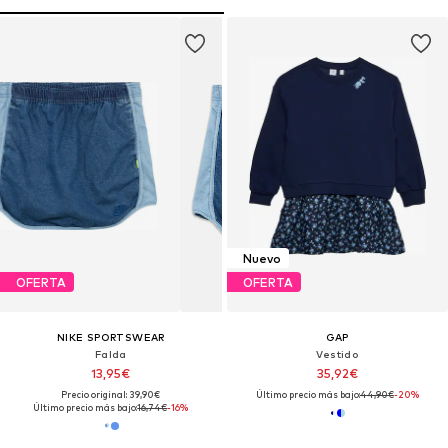
Nuevo
OFERTA
OFERTA
NIKE SPORTSWEAR
GAP
Falda
Vestido
13,95€
35,92€
Precio original: 39,90€
Último precio más bajo:
44,90€
-20%
Último precio más bajo:
16,74€
-16%