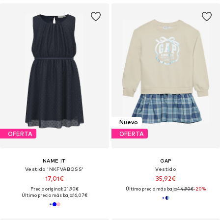
Nuevo
OFERTA
OFERTA
NAME IT
GAP
Vestido 'NKFVABOSS'
Vestido
17,01€
35,92€
Precio original: 21,90€
Último precio más bajo:
44,90€
-20%
Último precio más bajo:
16,07€