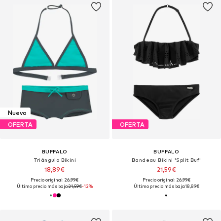
Nuevo
OFERTA
OFERTA
BUFFALO
BUFFALO
Triángulo Bikini
Bandeau Bikini 'Split Buf'
18,89€
21,59€
Precio original: 26,99€
Precio original: 26,99€
Último precio más bajo:
21,59€
-12%
Último precio más bajo:
18,89€