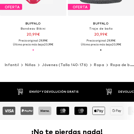
OFERTA
OFERTA
BUFFALO
BUFFALO
Bandeau Bikini
Traje de baño
20,99€
20,99€
Precio original: 29,99€
Precio original: 29,99€
Último precio más bajo:
20,99€
Último precio más bajo:
20,99€
Infantil
Niñas
Jóvenes (Talla 140-176)
Ropa
Ropa de baño
ENVÍO* Y DEVOLUCIÓN GRATIS
DEVOLUCI
¡No te pierdas nada!