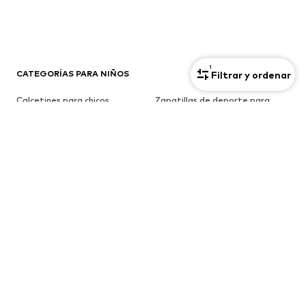
1
CATEGORÍAS PARA NIÑOS
Filtrar y ordenar
Calcetines para chicos
Zapatillas de deporte para
chicos
Accesorios de deporte para
Complementos de lana para
chicos
chicos
Sudaderas para bebés
Chaquetas y abrigos para
bebés
Botas de agua para bebés
Accesorios sostenibles para
bebés
Conjuntos y monos para niñas
Botas para niñas
Chándals para niñas
Bolsos y mochilas para niñas
Jeans para chicas
Zapatillas de casa para chicas
Camisetas de deporte para
Bufandas para chicas