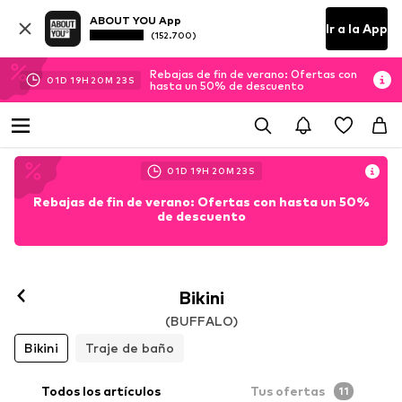
ABOUT YOU App
Ir a la App
(152.700)
Rebajas de fin de verano: Ofertas con
01
D
19
H
20
M
21
S
hasta un 50% de descuento
01
D
19
H
20
M
21
S
Rebajas de fin de verano: Ofertas con hasta un 50%
de descuento
Bikini
(BUFFALO)
Bikini
Traje de baño
Todos los artículos
Tus ofertas
11