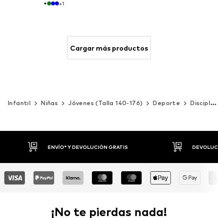
+
1
Cargar más productos
Infantil
Niñas
Jóvenes (Talla 140-176)
Deporte
Disciplinas deportivas
DEVOLUCIONES HASTA 30 DÍAS
P
¡No te pierdas nada!