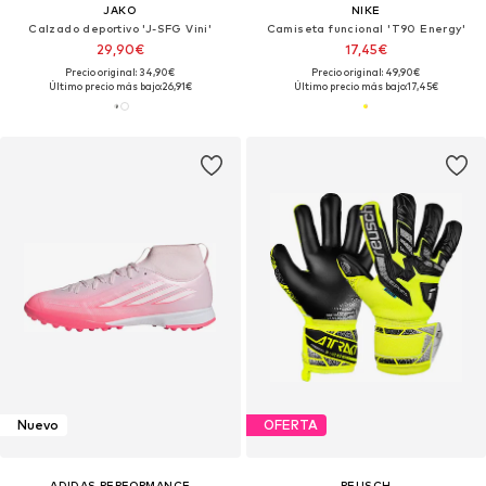
JAKO
NIKE
Calzado deportivo 'J-SFG Vini'
Camiseta funcional 'T90 Energy'
29,90€
17,45€
Precio original: 34,90€
Precio original: 49,90€
Último precio más bajo:
26,91€
Último precio más bajo:
17,45€
Nuevo
OFERTA
ADIDAS PERFORMANCE
REUSCH