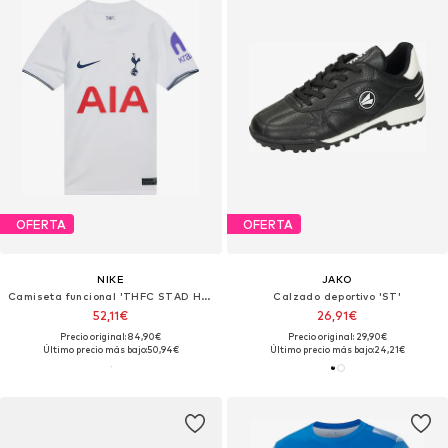
OFERTA
OFERTA
NIKE
JAKO
Camiseta funcional 'THFC STAD HM'
Calzado deportivo 'ST'
52,11€
26,91€
Precio original: 84,90€
Precio original: 29,90€
Último precio más bajo:
50,94€
Último precio más bajo:
24,21€