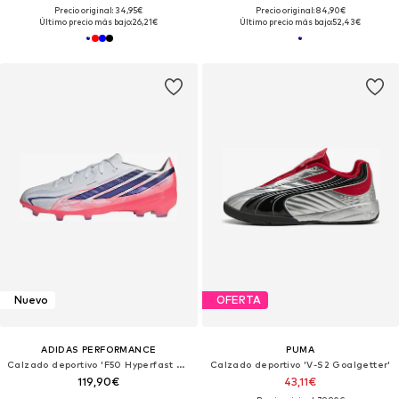
Precio original: 34,95€
Precio original: 84,90€
Último precio más bajo:
26,21€
Último precio más bajo:
52,43€
Nuevo
OFERTA
ADIDAS PERFORMANCE
PUMA
Calzado deportivo 'F50 Hyperfast Elite'
Calzado deportivo 'V-S2 Goalgetter'
119,90€
43,11€