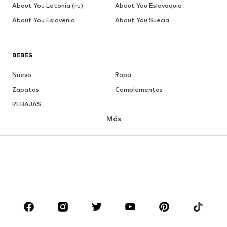
About You Letonia (ru)
About You Eslovaquia
About You Eslovenia
About You Suecia
BEBÉS
Nuevo
Ropa
Zapatos
Complementos
REBAJAS
Más
NIÑAS
Infantil (Talla 92-140)
Jóvenes (Talla 140-176)
NIÑOS
Infantil (Talla 92-140)
Jóvenes (Talla 140-176)
MARCAS