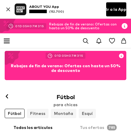
ABOUT YOU App
Ir a la App
(152.700)
Rebajas de fin de verano: Ofertas con
01
D
05
H
07
M
30
S
hasta un 50% de descuento
01
D
05
H
07
M
30
S
Rebajas de fin de verano: Ofertas con hasta un 50%
de descuento
Fútbol
para chicas
Fútbol
Fitness
Montaña
Esquí
Todos los artículos
Tus ofertas
785