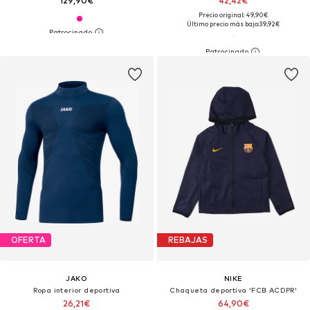
129,90€
42,42€
Precio original: 49,90€
Último precio más bajo:
39,92€
OFERTA
REBAJAS
JAKO
NIKE
Ropa interior deportiva
Chaqueta deportiva 'FCB ACDPR'
26,21€
64,90€