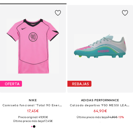
OFERTA
REBAJAS
NIKE
ADIDAS PERFORMANCE
Camiseta funcional 'Total 90 Energy'
Calzado deportivo 'F50 MESSI LEAGUE'
17,45€
64,90€
Precio original: 49,90€
Último precio más bajo:
74,90€
-13%
Último precio más bajo:
17,45€