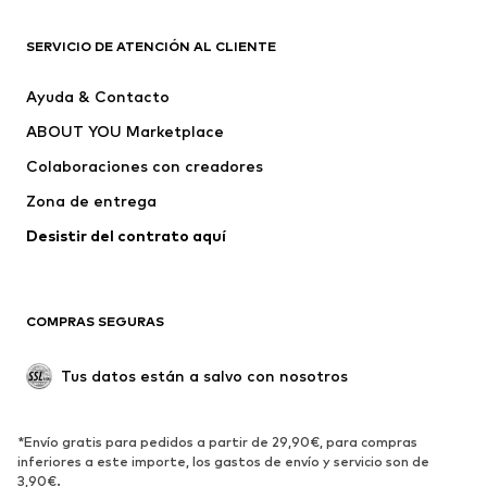
Nike Sportswear
ADIDAS ORIGINALS
PUMA
ADIDAS SPORTSWEAR
SERVICIO DE ATENCIÓN AL CLIENTE
THE NORTH FACE
FALKE
Ayuda & Contacto
COLOR KIDS
Vilebrequin
ABOUT YOU Marketplace
Colaboraciones con creadores
Zona de entrega
Desistir del contrato aquí 
COMPRAS SEGURAS
Tus datos están a salvo con nosotros
*Envío gratis para pedidos a partir de 29,90€, para compras
inferiores a este importe, los gastos de envío y servicio son de
3,90€.