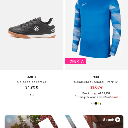
OFERTA
JAKO
NIKE
Calzado deportivo
Camiseta funcional 'Park IV'
34,90€
23,07€
Precio original: 32,95€
Último precio más bajo:
24,71€
-6%
+
1
Seguir