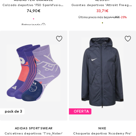
Calzado deportivo 'F50 Sparkfusion League'
Guantes deportivos 'Attrakt Freegel Silver'
74,90€
33,71€
Último precio más bajo:
44,95€
-25%
pack de 3
OFERTA
ADIDAS SPORTSWEAR
NIKE
Calcetines deportivos 'Tiro_Nster'
Chaqueta deportiva 'Academy Pro'