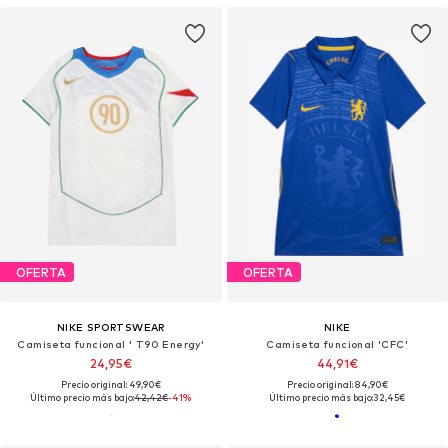
OFERTA
OFERTA
NIKE SPORTSWEAR
NIKE
Camiseta funcional ' T90 Energy'
Camiseta funcional 'CFC'
24,95€
44,91€
Precio original: 49,90€
Precio original: 84,90€
Último precio más bajo:
42,42€
-41%
Último precio más bajo:
32,45€