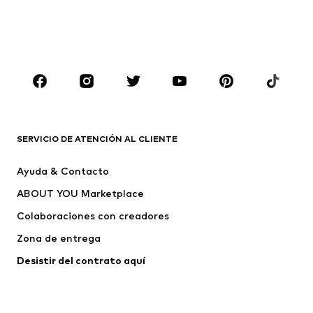
NIÑOS
Infantil (Talla 92-140)
Jóvenes (Talla 140-176)
MARCAS
Nike Sportswear
ADIDAS ORIGINALS
PUMA
ADIDAS SPORTSWEAR
SERVICIO DE ATENCIÓN AL CLIENTE
THE NORTH FACE
Jordan
Ayuda & Contacto
Hust & Claire
Jack & Jones Junior
ABOUT YOU Marketplace
Colaboraciones con creadores
Zona de entrega
Desistir del contrato aquí 