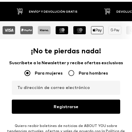
DEVOLUCIONES HASTA 30 DÍAS
P
¡No te pierdas nada!
Suscríbete a la Newsletter y recibe ofertas exclusivas
Para mujeres
Para hombres
Tu dirección de correo electrónico
Registrarse
Quiero recibir boletines de noticias de ABOUT YOU sobre
tendencias actuales, ofertas y vales de acuerdo con la
Política de