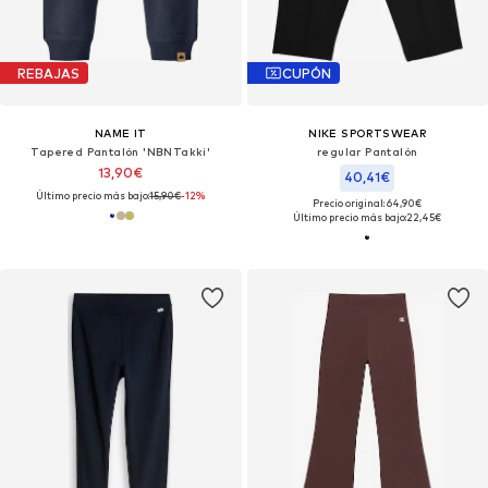
REBAJAS
CUPÓN
NAME IT
NIKE SPORTSWEAR
Tapered Pantalón 'NBNTakki'
regular Pantalón
13,90€
40,41€
Último precio más bajo:
15,90€
-12%
Precio original: 64,90€
Último precio más bajo:
22,45€