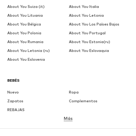
About You Suiza (it)
About You Italia
About You Lituania
About You Letonia
About You Bélgica
About You Los Países Bajos
About You Polonia
About You Portugal
About You Rumania
About You Estonia(ru)
About You Letonia (ru)
About You Eslovaquia
About You Eslovenia
BEBÉS
Nuevo
Ropa
Zapatos
Complementos
REBAJAS
Más
NIÑAS
Infantil (Talla 92-140)
Jóvenes (Talla 140-176)