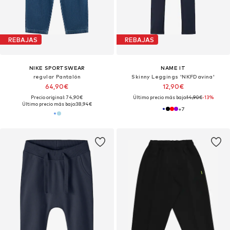
REBAJAS
REBAJAS
NIKE SPORTSWEAR
NAME IT
regular Pantalón
Skinny Leggings 'NKFDavina'
64,90€
12,90€
Precio original: 74,90€
Último precio más bajo:
14,90€
-13%
Último precio más bajo:
38,94€
+
7