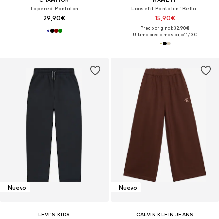
CHAMPION
NAME IT
Tapered Pantalón
Loosefit Pantalón 'Bella'
29,90€
15,90€
Precio original: 32,90€
Último precio más bajo:
11,13€
Nuevo
Nuevo
LEVI'S KIDS
CALVIN KLEIN JEANS