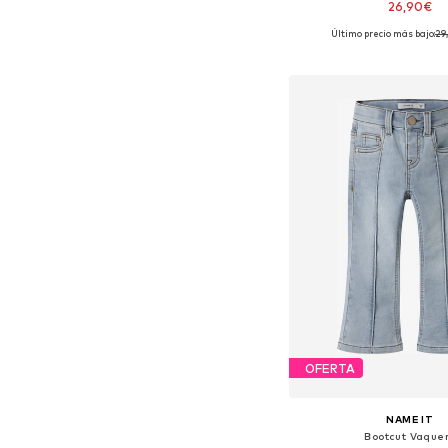
26,90€
Último precio más bajo:
+
29
4
Disponible en muchas
Añadir a la c
OFERTA
NAME IT
Bootcut Vaque