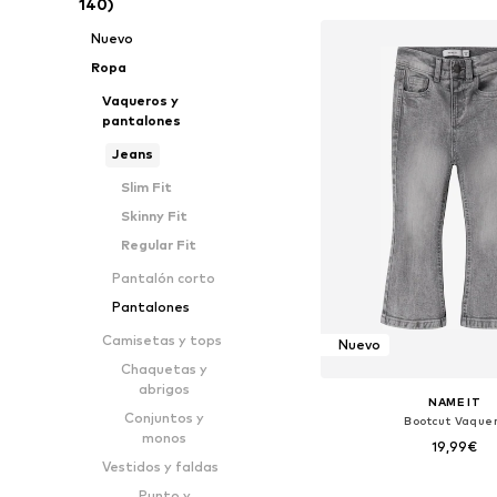
140)
Nuevo
Ropa
Vaqueros y
pantalones
Jeans
Slim Fit
Skinny Fit
Regular Fit
Pantalón corto
Pantalones
Camisetas y tops
Nuevo
Chaquetas y
abrigos
NAME IT
Conjuntos y
Bootcut Vaque
monos
19,99€
Vestidos y faldas
Tallas disponibles: 80, 86,
Punto y