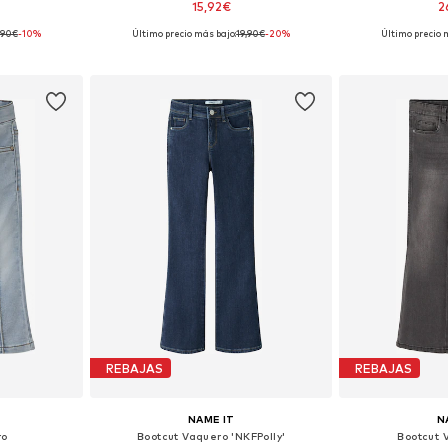
15,92€
2
,90€
-10%
Último precio más bajo:
19,90€
-20%
Último precio 
 tallas
Disponible en muchas tallas
Disponible 
esta
Añadir a la cesta
Añadir
REBAJAS
REBAJAS
NAME IT
N
ro
Bootcut Vaquero 'NKFPolly'
Bootcut V