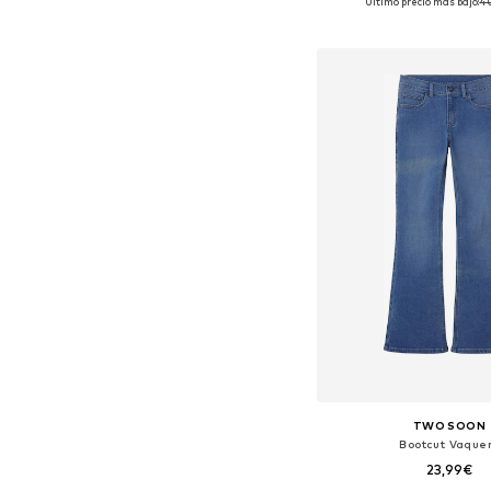
Último precio más bajo:
4
Añadir a la c
TWO SOON
Bootcut Vaque
23,99€