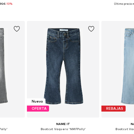
,90€
-10%
Último precio 
 tallas
Disponible en muchas tallas
Disponible 
esta
Añadir a la cesta
Añadir
Nuevo
OFERTA
REBAJAS
NAME IT
N
olly'
Bootcut Vaquero 'NMFPolly'
Bootcut Va