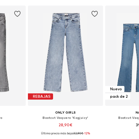
Nuevo
REBAJAS
pack de 2
ONLY GIRLS
N
ro
Bootcut Vaquero 'Kogjuicy'
Bootcut Va
28,90€
3
Último precio más bajo:
32,90€
-12%
 92, 98, 104
Disponible en muchas tallas
Disponible 