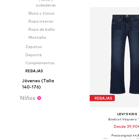
Añadir a la c
sudaderas
Blusa y túnica
Ropa interior
Ropa de baño
Montaña
Zapatos
Deporte
Complementos
REBAJAS
Jóvenes (Talla
140-176)
Niños
REBAJAS
LEVI'S KIDS
Bootcut Vaquero '
Desde 39,90
Precio original: 44,
Disponible en muchas