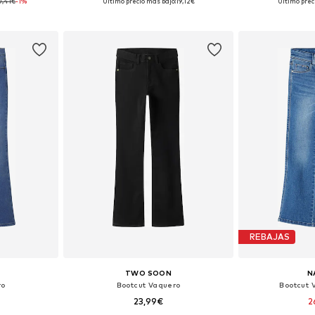
0,41€
-1%
Último precio más bajo:
19,12€
Último prec
esta
Añadir a la cesta
Añadir
REBAJAS
TWO SOON
N
ro
Bootcut Vaquero
Bootcut V
23,99€
2