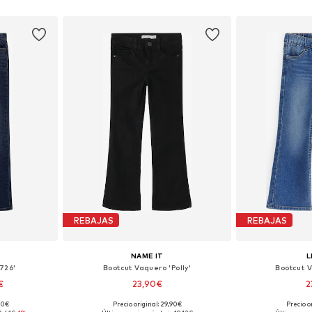
esta
Añadir a la cesta
Añadir
REBAJAS
REBAJAS
NAME IT
L
726'
Bootcut Vaquero 'Polly'
Bootcut V
€
23,90€
2
+
4
90€
Precio original: 29,90€
Precio o
 tallas
Disponible en muchas tallas
Disponible 