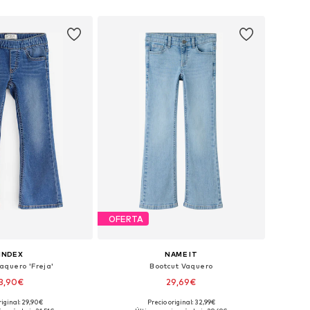
 a la cesta
Añadir a la cesta
OFERTA
INDEX
NAME IT
aquero 'Freja'
Bootcut Vaquero
3,90€
29,69€
riginal: 29,90€
Precio original: 32,99€
en muchas tallas
Disponible en muchas tallas