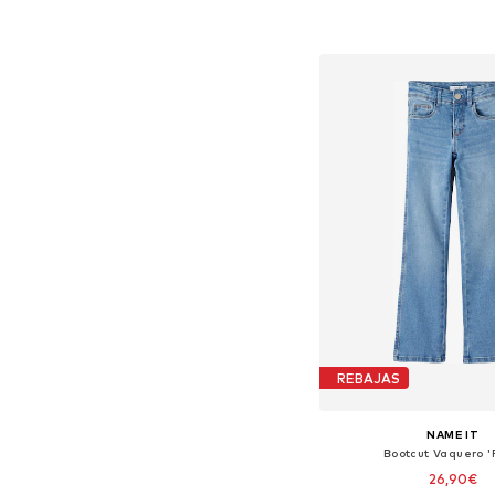
+
1
Disponible en muchas
Añadir a la c
REBAJAS
NAME IT
Bootcut Vaquero 'P
26,90€