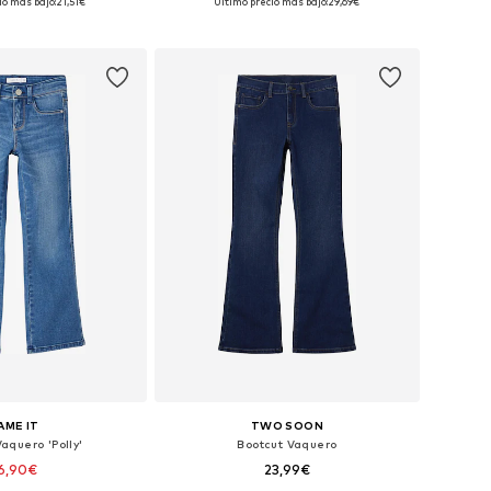
io más bajo:
21,51€
Último precio más bajo:
29,69€
 a la cesta
Añadir a la cesta
AME IT
TWO SOON
aquero 'Polly'
Bootcut Vaquero
6,90€
23,99€