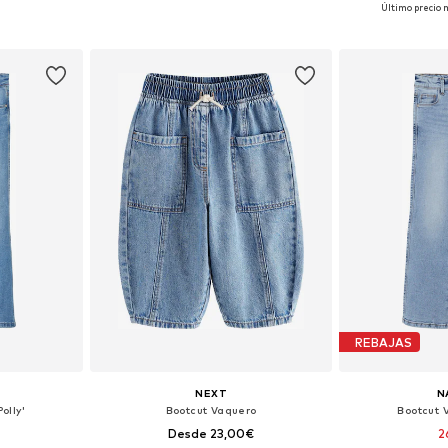
+
1
Último precio 
 tallas
Disponible en muchas tallas
Disponible 
esta
Añadir a la cesta
Añadir
REBAJAS
NEXT
N
olly'
Bootcut Vaquero
Bootcut V
Desde 23,00€
2