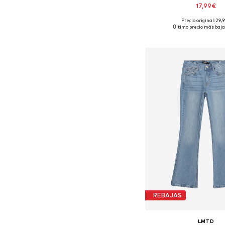
17,99€
Precio original: 29,
Tallas disponibles: 80, 92, 98
Último precio más bajo
Añadir a la c
REBAJAS
LMTD