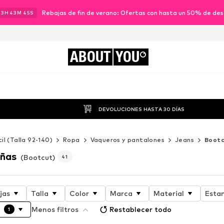
Rebajas de fin de verano: Ofertas con hasta un 50% de de
13
H
43
M
43
S
ABOUT
YOU
DEVOLUCIONES HASTA 30 DÍAS
til (Talla 92-140)
Ropa
Vaqueros y pantalones
Jeans
Boot
iñas
(Bootcut)
41
jas
Talla
Color
Marca
Material
Esta
Menos filtros
Restablecer todo
1