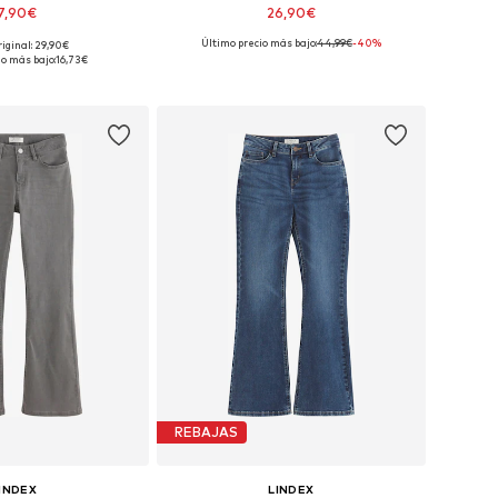
7,90€
26,90€
+
4
Último precio más bajo:
44,99€
-40%
riginal: 29,90€
en muchas tallas
Tallas disponibles: 176
io más bajo:
16,73€
 a la cesta
Añadir a la cesta
REBAJAS
INDEX
LINDEX