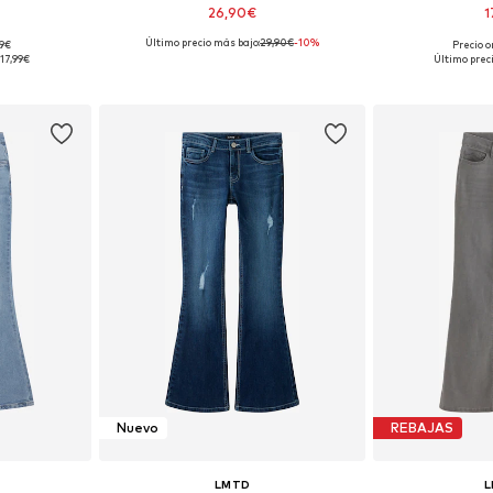
26,90€
1
Último precio más bajo:
+
29,90€
4
-10%
99€
Precio o
, 104, 110, 116
Disponible en muchas tallas
Disponible 
:
17,99€
Último prec
esta
Añadir a la cesta
Añadir
Nuevo
REBAJAS
LMTD
L