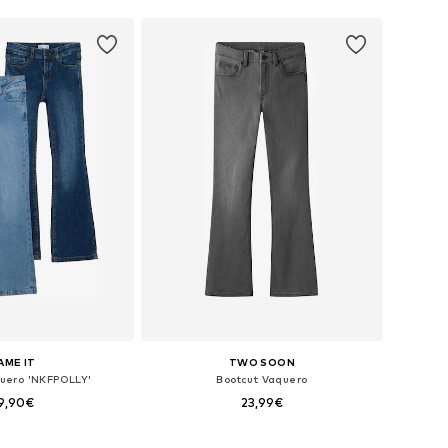
AME IT
TWO SOON
quero 'NKFPOLLY'
Bootcut Vaquero
9,90€
23,99€
+
1
en muchas tallas
Disponible en muchas tallas