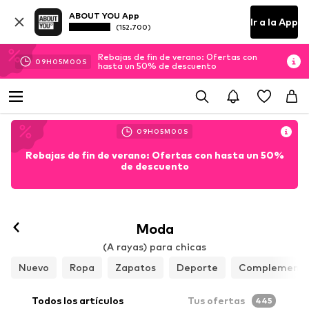
ABOUT YOU App
Ir a la App
(152.700)
Rebajas de fin de verano: Ofertas con
09
H
04
M
59
S
hasta un 50% de descuento
09
H
04
M
58
S
Rebajas de fin de verano: Ofertas con hasta un 50%
de descuento
Moda
(A rayas) para chicas
Nuevo
Ropa
Zapatos
Deporte
Complemento
Todos los artículos
Tus ofertas
445