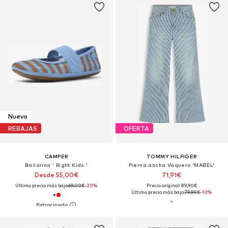
Nuevo
REBAJAS
OFERTA
CAMPER
TOMMY HILFIGER
Bailarina ' Right Kids '
Pierna ancha Vaquero 'MABEL'
Desde 55,00€
71,91€
Último precio más bajo:
69,00€
-20%
Precio original: 89,90€
Último precio más bajo:
79,90€
-10%