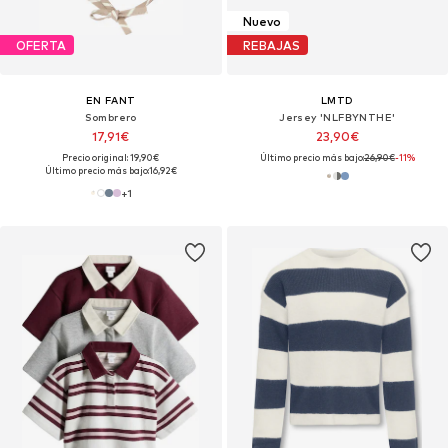
Nuevo
OFERTA
REBAJAS
EN FANT
LMTD
Sombrero
Jersey 'NLFBYNTHE'
17,91€
23,90€
Precio original: 19,90€
Último precio más bajo:
26,90€
-11%
Último precio más bajo:
16,92€
+
1