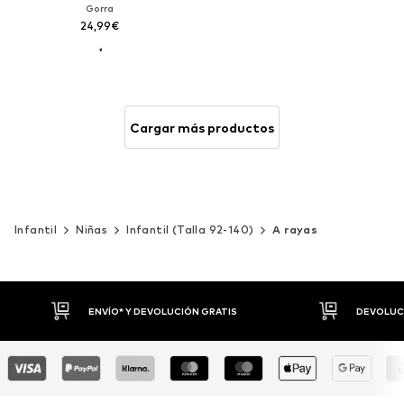
Gorra
24,99€
Cargar más productos
Infantil
Niñas
Infantil (Talla 92-140)
A rayas
DEVOLUCIONES HASTA 30 DÍAS
P