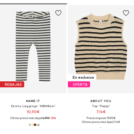
En exclusiva
REBAJAS
OFERTA
NAME IT
ABOUT YOU
Skinny Leggings 'NBNBani'
Top 'Poppy'
10,90€
7,14€
Último precio más bajo:
12,99€
-16%
Precio original: 19,90€
Último precio más bajo:
7,14€
+
5