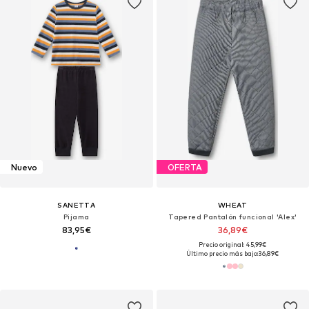
Nuevo
OFERTA
SANETTA
WHEAT
Pijama
Tapered Pantalón funcional 'Alex'
83,95€
36,89€
Precio original: 45,99€
Último precio más bajo:
36,89€