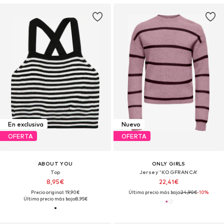
En exclusiva
Nuevo
OFERTA
OFERTA
ABOUT YOU
ONLY GIRLS
Top
Jersey 'KOGFRANCA'
8,95€
22,41€
Precio original: 19,90€
Último precio más bajo:
24,90€
-10%
Último precio más bajo:
8,95€