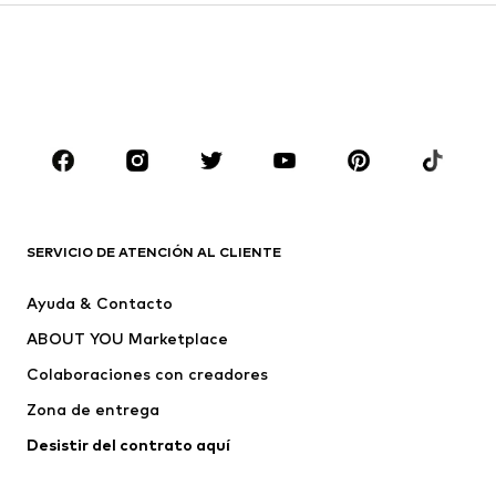
Infantil (Talla 92-140)
Jóvenes (Talla 140-176)
NIÑOS
Infantil (Talla 92-140)
Jóvenes (Talla 140-176)
MARCAS
Nike Sportswear
ADIDAS ORIGINALS
ADIDAS SPORTSWEAR
PUMA
SERVICIO DE ATENCIÓN AL CLIENTE
Liewood
THE NORTH FACE
Ayuda & Contacto
MANUL
Champion
ABOUT YOU Marketplace
Colaboraciones con creadores
Zona de entrega
Desistir del contrato aquí 