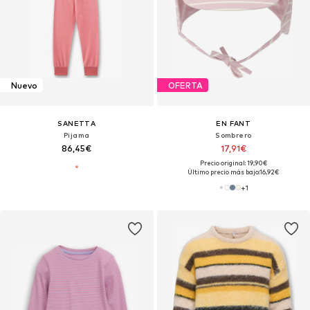
Nuevo
OFERTA
SANETTA
EN FANT
Pijama
Sombrero
86,45€
17,91€
Precio original: 19,90€
Último precio más bajo:
16,92€
+
1