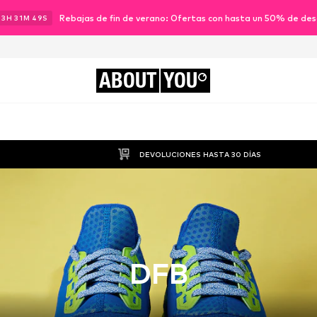
Rebajas de fin de verano: Ofertas con hasta un 50% de de
23
H
31
M
49
S
ABOUT
YOU
DEVOLUCIONES HASTA 30 DÍAS
DFB