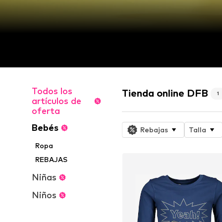
Todos los
Tienda online DFB
1
artículos de
oferta
Bebés
Rebajas
Talla
Ropa
REBAJAS
Niñas
Niños