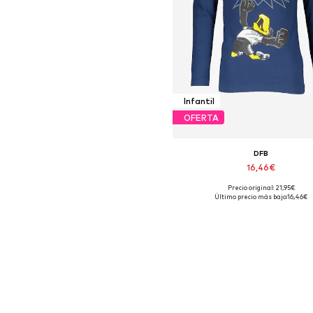
Infantil
OFERTA
DFB
16,46€
Precio original: 21,95€
Tallas disponibles: 68, 80, 8
Último precio más bajo:
16,46€
Añadir a la cesta