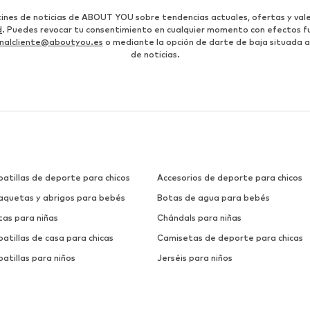
etines de noticias de ABOUT YOU sobre tendencias actuales, ofertas y vale
d
. Puedes revocar tu consentimiento en cualquier momento con efectos fu
nalcliente@aboutyou.es
o mediante la opción de darte de baja situada al
de noticias.
patillas de deporte para chicos
Accesorios de deporte para chicos
aquetas y abrigos para bebés
Botas de agua para bebés
tas para niñas
Chándals para niñas
atillas de casa para chicas
Camisetas de deporte para chicas
atillas para niños
Jerséis para niños