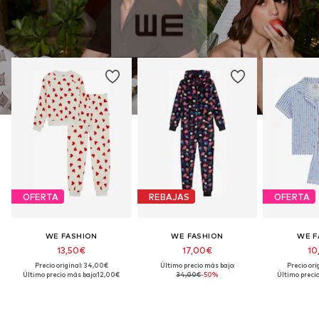
OFERTA
REBAJAS
OFERTA
WE FASHION
WE FASHION
WE F
13,50€
17,00€
10
Precio original: 34,00€
Último precio más bajo:
Precio ori
Último precio más bajo:
12,00€
34,00€
-50%
Último precio