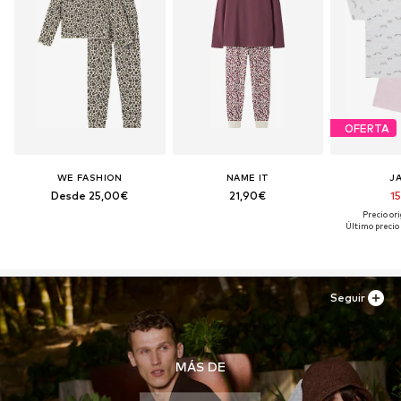
OFERTA
WE FASHION
NAME IT
J
Desde 25,00€
21,90€
15
Precio ori
Último precio
Seguir
MÁS DE