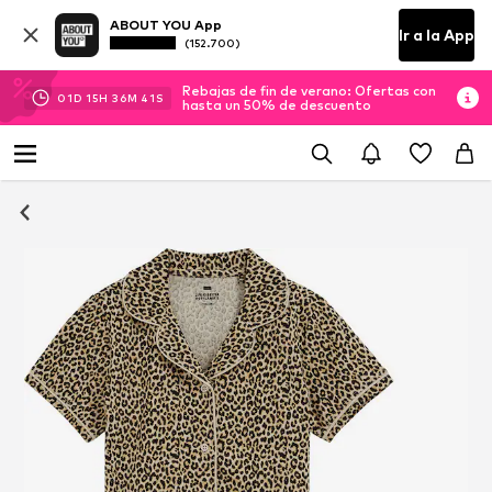
ABOUT YOU App
Ir a la App
(152.700)
Rebajas de fin de verano: Ofertas con
01
D
15
H
36
M
40
S
hasta un 50% de descuento