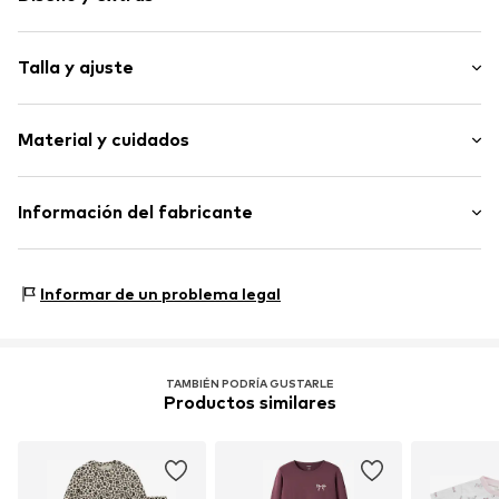
Estampado animal
Talla y ajuste
Jersey
Estampado en toda la superficie
Longitud: Corto / mini
2 piezas
Material y cuidados
Cierre de botones
Artículo n.º
WEFegpe001000001
Material: 95% Algodón, 5% Elastán
Información del fabricante
País de origen: India
WE Fashion
Reactorweg 101
Informar de un problema legal
3542AD Utecht
NL
wecustomerservice@wefashion.com
TAMBIÉN PODRÍA GUSTARLE
Productos similares