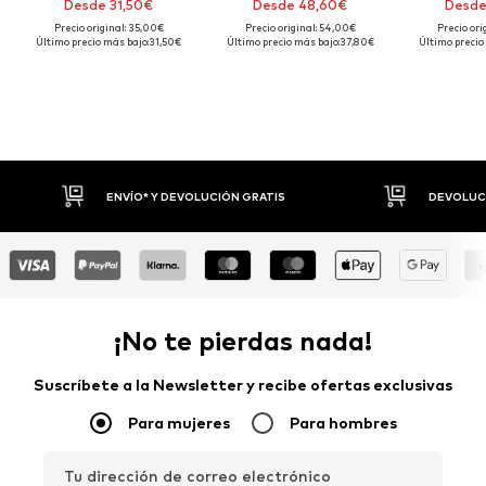
Desde 31,50€
Desde 48,60€
Desde
Precio original: 35,00€
Precio original: 54,00€
Precio ori
Último precio más bajo:
31,50€
Último precio más bajo:
37,80€
Último precio
* Y DEVOLUCIÓN GRATIS
DEVOLUCIONES HASTA 30 DÍAS
¡No te pierdas nada!
Suscríbete a la Newsletter y recibe ofertas exclusivas
Para mujeres
Para hombres
Tu dirección de correo electrónico