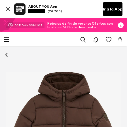
ABOUT YOU App
Ir a la App
(152.700)
Rebajas de fin de verano: Ofertas con
02
D
04
H
33
M
09
S
hasta un 50% de descuento