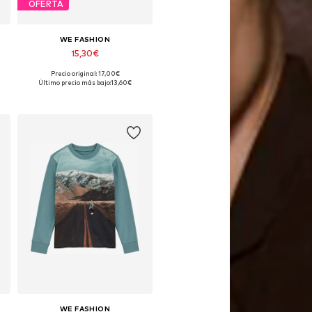
OFERTA
WE FASHION
15,30€
Precio original: 17,00€
Disponible en muchas tallas
Último precio más bajo:
13,60€
Añadir a la cesta
WE FASHION