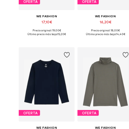
OFERTA
OFERTA
WE FASHION
WE FASHION
17,10€
16,20€
Precio original: 19,00€
Precio original: 18,00€
Disponible en muchas tallas
Disponible en muchas tallas
Último precio más bajo:
15,20€
Último precio más bajo:
14,40€
Añadir a la cesta
Añadir a la cesta
OFERTA
OFERTA
WE FASHION
WE FASHION