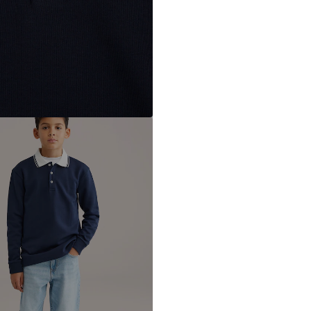
NL
wecustomerser