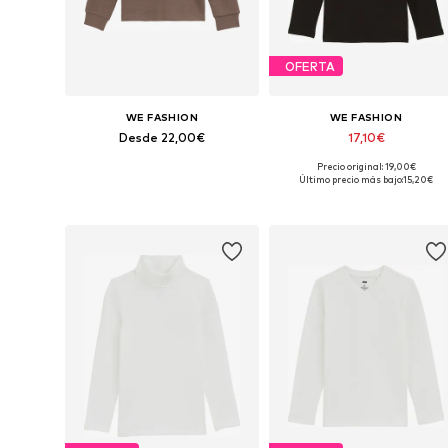
OFERTA
WE FASHION
WE FASHION
Desde 22,00€
17,10€
Precio original: 19,00€
Disponible en muchas tallas
Disponible en muchas tallas
Último precio más bajo:
15,20€
Añadir a la cesta
Añadir a la cesta