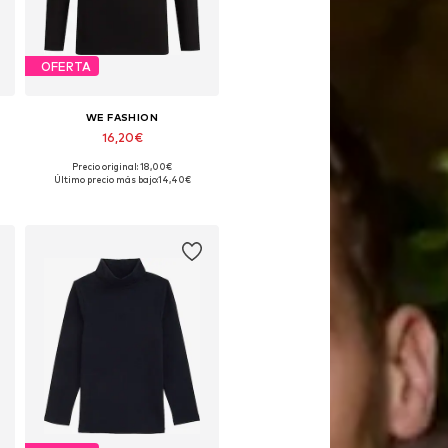
OFERTA
WE FASHION
16,20€
Precio original: 18,00€
Disponible en muchas tallas
Último precio más bajo:
14,40€
Añadir a la cesta