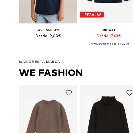
REBAJAS
WE FASHION
MINOTI
Desde 19,00€
Desde 17,43€
Último precio más bajo:
24,90€
Disponible en muchas tallas
Disponible en muchas tallas
Añadir a la cesta
Añadir a la cesta
MÁS DE ESTA MARCA
WE FASHION