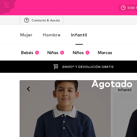
03
D
Contacto & Ayuda
Mujer
Hombre
Infantil
Bebés
Niñas
Niños
Marcas
ENVÍO* Y DEVOLUCIÓN GRATIS
Lamentablemente agotado
Agotado
Infantil