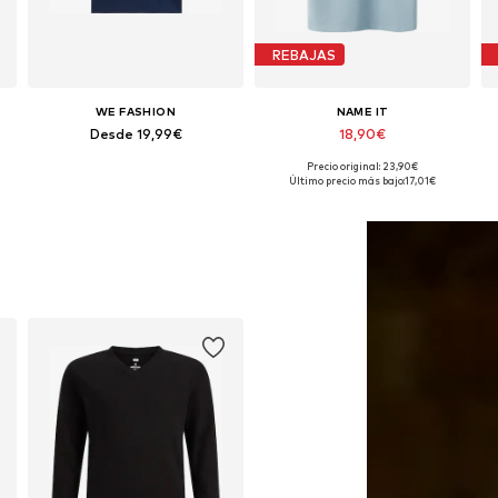
REBAJAS
WE FASHION
NAME IT
Desde 19,99€
18,90€
Precio original: 23,90€
Disponible en muchas tallas
Disponible en muchas tallas
Último precio más bajo:
17,01€
Añadir a la cesta
Añadir a la cesta