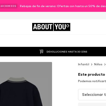
Rebajas de fin de verano: Ofertas con hasta un 50% de de
16
H
38
M
28
S
ABOUT
YOU
DEVOLUCIONES HASTA 30 DÍAS
Infantil
Niños
Este producto
Podemos notificart
Seleccionar t