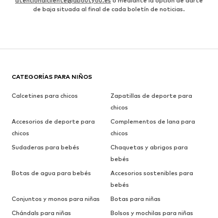
atencionalcliente@aboutyou.es
o mediante la opción de darte
de baja situada al final de cada boletín de noticias.
CATEGORÍAS PARA NIÑOS
Calcetines para chicos
Zapatillas de deporte para
chicos
Accesorios de deporte para
Complementos de lana para
chicos
chicos
Sudaderas para bebés
Chaquetas y abrigos para
bebés
Botas de agua para bebés
Accesorios sostenibles para
bebés
Conjuntos y monos para niñas
Botas para niñas
Chándals para niñas
Bolsos y mochilas para niñas