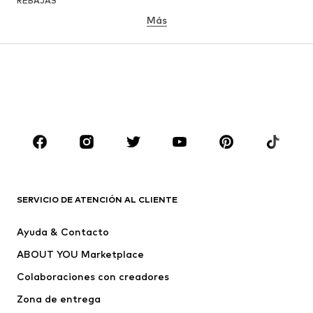
REBAJAS
Más
NIÑAS
Infantil (Talla 92-140)
Jóvenes (Talla 140-176)
NIÑOS
Infantil (Talla 92-140)
Jóvenes (Talla 140-176)
MARCAS
Nike Sportswear
ADIDAS ORIGINALS
PUMA
Liewood
SERVICIO DE ATENCIÓN AL CLIENTE
NAME IT
Mister Tee
Ayuda & Contacto
Pisamonas
FILA
ABOUT YOU Marketplace
Colaboraciones con creadores
Zona de entrega