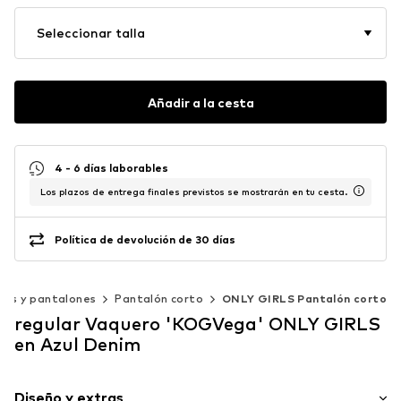
Seleccionar talla
Añadir a la cesta
4 - 6 días laborables
Los plazos de entrega finales previstos se mostrarán en tu cesta.
Política de devolución de 30 días
ros y pantalones
Pantalón corto
ONLY GIRLS Pantalón corto
regular Vaquero 'KOGVega' ONLY GIRLS
en Azul Denim
Diseño y extras