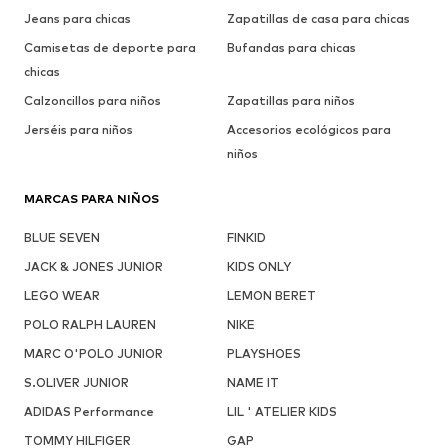
Jeans para chicas
Zapatillas de casa para chicas
Camisetas de deporte para
Bufandas para chicas
chicas
Calzoncillos para niños
Zapatillas para niños
Jerséis para niños
Accesorios ecológicos para
niños
MARCAS PARA NIÑOS
BLUE SEVEN
FINKID
JACK & JONES JUNIOR
KIDS ONLY
LEGO WEAR
LEMON BERET
POLO RALPH LAUREN
NIKE
MARC O'POLO JUNIOR
PLAYSHOES
S.OLIVER JUNIOR
NAME IT
ADIDAS Performance
LIL ' ATELIER KIDS
TOMMY HILFIGER
GAP