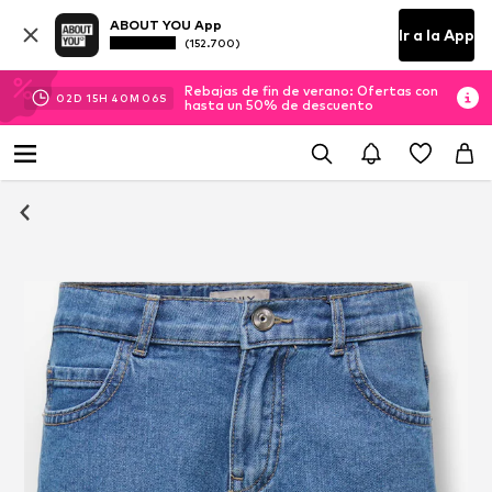
ABOUT YOU App
Ir a la App
(152.700)
Rebajas de fin de verano: Ofertas con
02
D
15
H
40
M
06
S
hasta un 50% de descuento