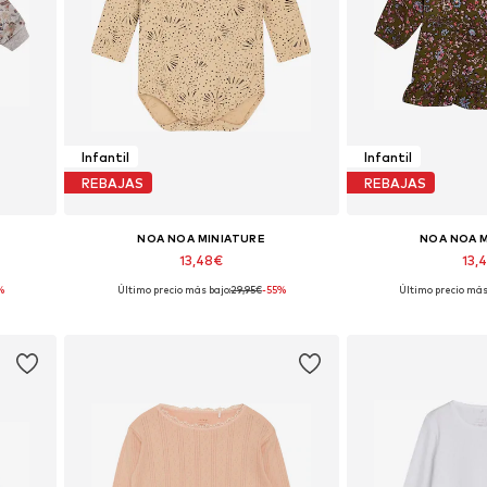
Infantil
Infantil
REBAJAS
REBAJAS
NOA NOA MINIATURE
NOA NOA 
13,48€
13,
%
Último precio más bajo:
29,95€
-55%
Último precio más
Tallas disponibles: 68
Tallas disponibl
Añadir a la cesta
Añadir a