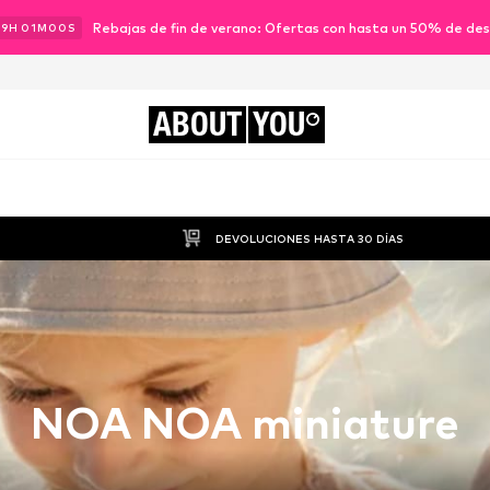
Rebajas de fin de verano: Ofertas con hasta un 50% de de
19
H
00
M
59
S
ABOUT
YOU
DEVOLUCIONES HASTA 30 DÍAS
NOA NOA miniature