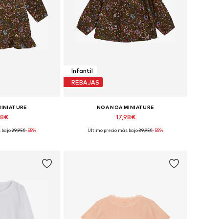
Infantil
REBAJAS
MINIATURE
NOA NOA MINIATURE
48€
17,98€
 bajo:
29,95€
-55%
Último precio más bajo:
39,95€
-55%
es: 80-86, 86-92
Tallas disponibles: 86-92
 la cesta
Añadir a la cesta