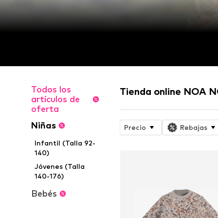
Todos los
Tienda online NOA N
artículos de
oferta
Niñas
Precio
Rebajas
Infantil (Talla 92-
140)
Jóvenes (Talla
140-176)
Bebés