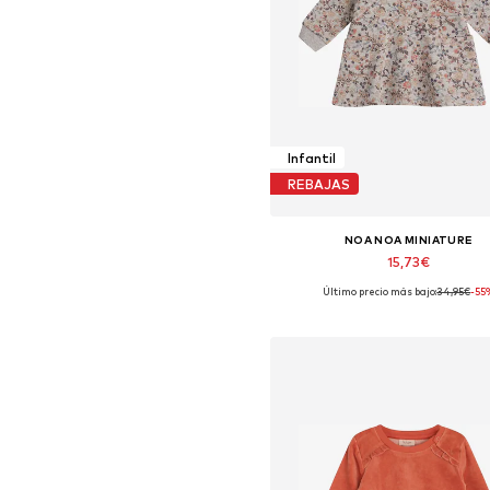
Infantil
REBAJAS
NOA NOA MINIATURE
15,73€
Último precio más bajo:
34,95€
-55
Tallas disponibles: 68-74
Añadir a la cesta