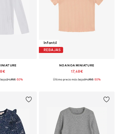
Infantil
REBAJAS
MINIATURE
NOA NOA MINIATURE
48€
17,48€
bajo:
24,95€
-50%
Último precio más bajo:
34,95€
-50%
muchas tallas
Tallas disponibles: 98-116, 104-110
 la cesta
Añadir a la cesta