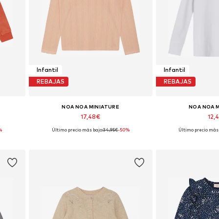
Infantil
Infantil
REBAJAS
REBAJAS
NOA NOA MINIATURE
NOA NOA 
17,48€
12,
%
Último precio más bajo:
34,95€
-50%
Último precio más 
Tallas disponibles: 104-110, 110-116, 116-122
Disponible en 
Añadir a la cesta
Añadir a