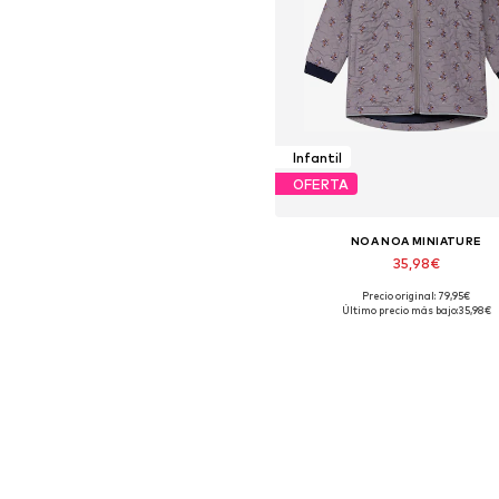
Infantil
OFERTA
NOA NOA MINIATURE
35,98€
Precio original: 79,95€
Tallas disponibles: 98-104, 104
Último precio más bajo:
35,98€
Añadir a la cesta