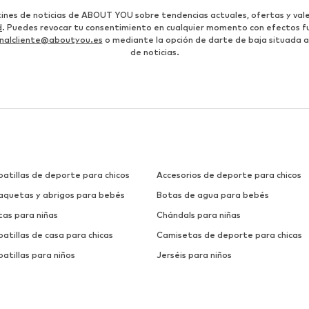
etines de noticias de ABOUT YOU sobre tendencias actuales, ofertas y vale
d
. Puedes revocar tu consentimiento en cualquier momento con efectos fu
nalcliente@aboutyou.es
o mediante la opción de darte de baja situada al
de noticias.
patillas de deporte para chicos
Accesorios de deporte para chicos
aquetas y abrigos para bebés
Botas de agua para bebés
tas para niñas
Chándals para niñas
atillas de casa para chicas
Camisetas de deporte para chicas
atillas para niños
Jerséis para niños