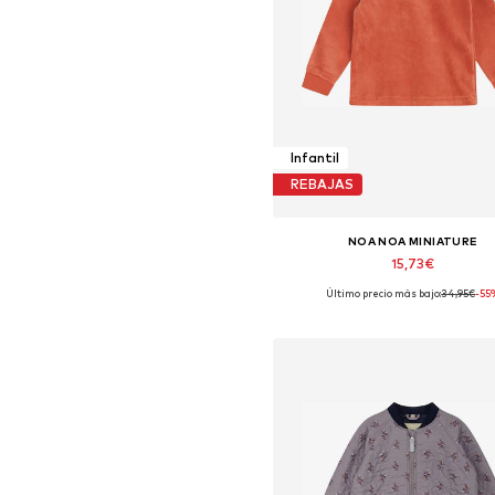
Infantil
REBAJAS
NOA NOA MINIATURE
15,73€
Último precio más bajo:
34,95€
-55
Tallas disponibles: 68-74
Añadir a la cesta