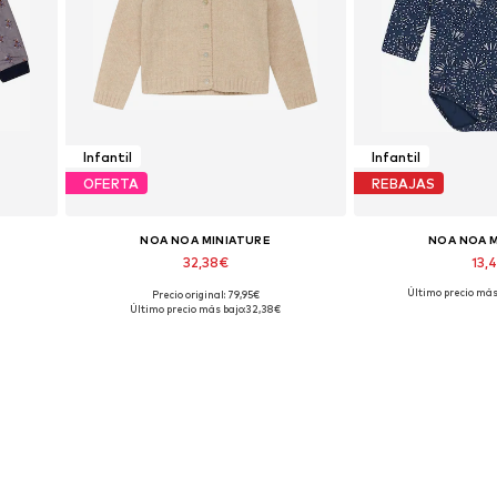
Infantil
Infantil
OFERTA
REBAJAS
NOA NOA MINIATURE
NOA NOA 
32,38€
13,
Último precio más
Precio original: 79,95€
-110
Tallas disponibles: 56-62
Tallas dispon
Último precio más bajo:
32,38€
Añadir a la cesta
Añadir a