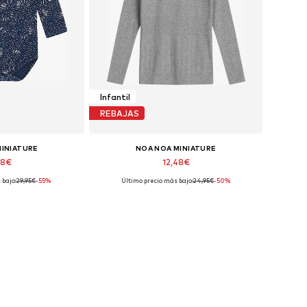
Infantil
REBAJAS
MINIATURE
NOA NOA MINIATURE
48€
12,48€
 bajo:
29,95€
-55%
Último precio más bajo:
24,95€
-50%
ibles: 68-74
Tallas disponibles: 98-104, 104-110
 la cesta
Añadir a la cesta