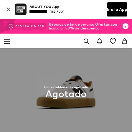
ABOUT YOU App
Ir a la App
(152.700)
Rebajas de fin de verano: Ofertas con
01
D
19
H
11
M
13
S
hasta un 50% de descuento
Lamentablemente agotado
Agotado