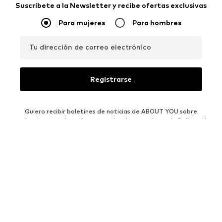
Suscríbete a la Newsletter y recibe ofertas exclusivas
Para mujeres
Para hombres
Tu dirección de correo electrónico
Registrarse
Quiero recibir boletines de noticias de ABOUT YOU sobre
tendencias actuales, ofertas y vales de acuerdo con la
Política de
Privacidad
. Puedes revocar tu consentimiento en cualquier
momento con efectos futuros con solo enviar un mensaje a
atencionalcliente@aboutyou.es
o mediante la opción de darte
de baja situada al final de cada boletín de noticias.