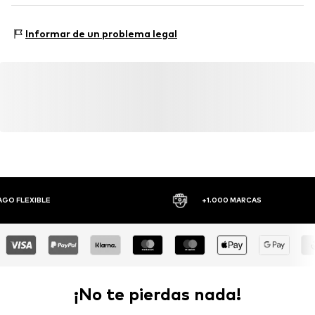
NL
www.newbalance.com
Estilo de sneaker: Casual
Informar de un problema legal
AGO FLEXIBLE
+1.000 MARCAS
¡No te pierdas nada!