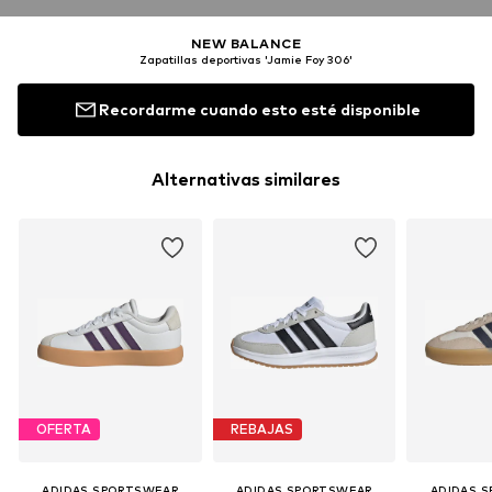
NEW BALANCE
Zapatillas deportivas 'Jamie Foy 306'
Recordarme cuando esto esté disponible
Alternativas similares
OFERTA
REBAJAS
ADIDAS SPORTSWEAR
ADIDAS SPORTSWEAR
ADIDAS 