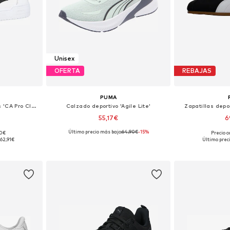
Unisex
OFERTA
REBAJAS
PUMA
Zapatillas deportivas bajas 'CA Pro Classic II'
Calzado deportivo 'Agile Lite'
Zapatillas depo
55,17€
6
Último precio más bajo:
64,90€
-15%
90€
Precio o
 tallas
Disponible en muchas tallas
Disponible 
62,91€
Último prec
esta
Añadir a la cesta
Añadir