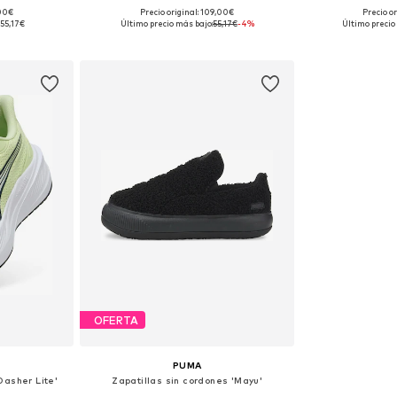
,00€
Precio original: 109,00€
Precio or
 tallas
Disponible en muchas tallas
Disponible 
55,17€
Último precio más bajo:
55,17€
-4%
Último precio
esta
Añadir a la cesta
Añadir
OFERTA
PUMA
Dasher Lite'
Zapatillas sin cordones 'Mayu'