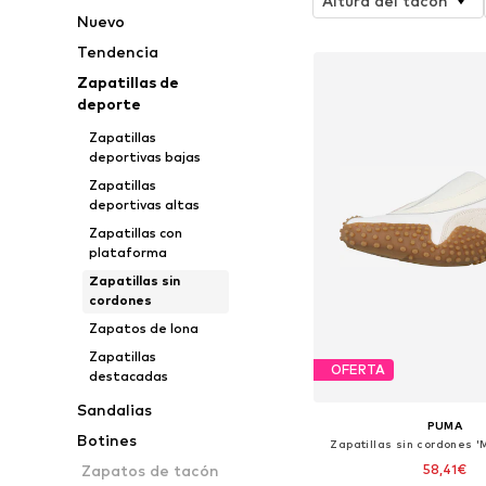
Altura del tacón
Nuevo
Tendencia
Zapatillas de
deporte
Zapatillas
deportivas bajas
Zapatillas
deportivas altas
Zapatillas con
plataforma
Zapatillas sin
cordones
Zapatos de lona
Zapatillas
OFERTA
destacadas
Sandalias
PUMA
Botines
Zapatillas sin cordones '
58,41€
Zapatos de tacón