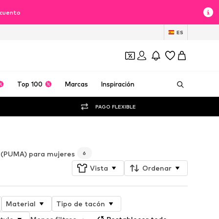
scuento
ES
Top 100
Marcas
Inspiración
PAGO FLEXIBLE
(PUMA) para mujeres
6
Vista
Ordenar
Material
Tipo de tacón