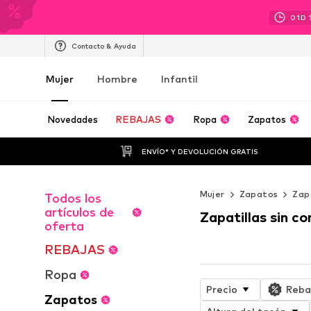
01
D
Contacto & Ayuda
Mujer
Hombre
Infantil
Novedades
REBAJAS
Ropa
Zapatos
ENVÍO* Y DEVOLUCIÓN GRATIS
Mujer
Zapatos
Zap
Todos los
artículos de
Zapatillas sin c
oferta
REBAJAS
Ropa
Precio
Reba
Zapatos