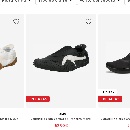
Plataforma
Tipo de cierre
Punta del zapato
S
Unisex
REBAJAS
REBAJAS
PUMA
Mostro Move'
Zapatillas sin cordones 'Mostro Move'
52,90€
9