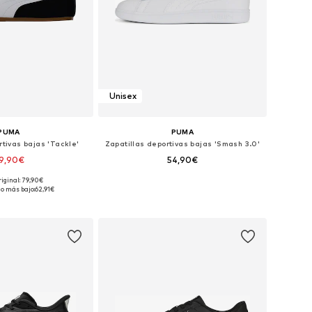
Unisex
PUMA
PUMA
rtivas bajas 'Tackle'
Zapatillas deportivas bajas 'Smash 3.0'
9,90€
54,90€
+
4
+
3
riginal: 79,90€
en muchas tallas
Disponible en muchas tallas
io más bajo:
62,91€
 a la cesta
Añadir a la cesta