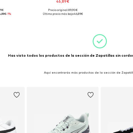
46,89€
99€
Precio original: 89,90€
 tallas
Tallas disponibles: 38,5
4,99€
-1%
Último precio más bajo:
46,89€
esta
Añadir a la cesta
Has visto todos los productos de la sección de Zapatillas sin cordon
Aquí encontrarás más productos de la sección de Zapatil