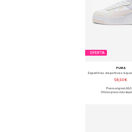
OFERTA
PUMA
58,50€
+
1
Precio original: 65,
Disponible en muchas
Último precio más bajo:
Añadir a la c