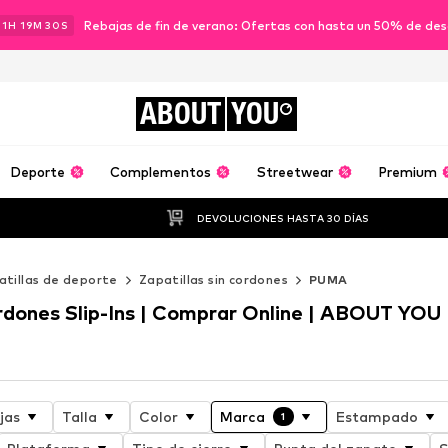
Rebajas de fin de verano: Ofertas con hasta un 50% de de
11
H
19
M
29
S
ABOUT
YOU
Deporte
Complementos
Streetwear
Premium
DEVOLUCIONES HASTA 30 DÍAS
atillas de deporte
Zapatillas sin cordones
PUMA
ordones Slip-Ins | Comprar Online | ABOUT YOU
jas
Talla
Color
Marca
Estampado
1