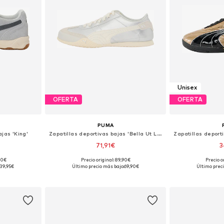
Unisex
OFERTA
OFERTA
PUMA
ajas 'King'
Zapatillas deportivas bajas 'Bella Ut Lea'
71,91€
3
,00€
Precio original: 89,90€
Precio o
 tallas
Disponible en muchas tallas
Disponible 
39,95€
Último precio más bajo:
69,90€
Último preci
esta
Añadir a la cesta
Añadir