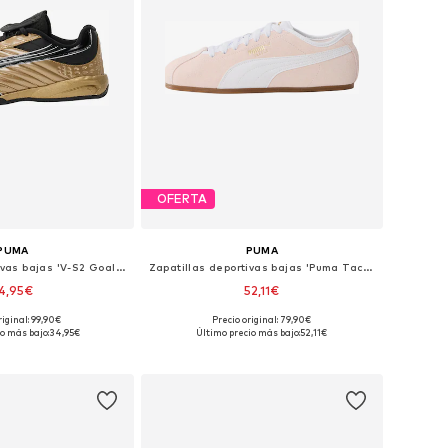
OFERTA
PUMA
PUMA
Zapatillas deportivas bajas 'V-S2 Goalgetter'
Zapatillas deportivas bajas 'Puma Tackle'
4,95€
52,11€
+
4
riginal: 99,90€
Precio original: 79,90€
en muchas tallas
Disponible en muchas tallas
o más bajo:
34,95€
Último precio más bajo:
52,11€
 a la cesta
Añadir a la cesta