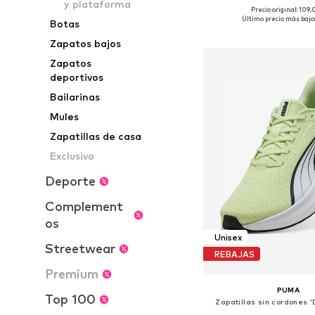
y plataforma
Precio original: 109
Disponible en muchas
Último precio más bajo:
Botas
Añadir a la c
Zapatos bajos
Zapatos
deportivos
Bailarinas
Mules
Zapatillas de casa
Exclusivo
Deporte
Complement
os
Unisex
Streetwear
REBAJAS
Premium
PUMA
Top 100
Zapatillas sin cordones '