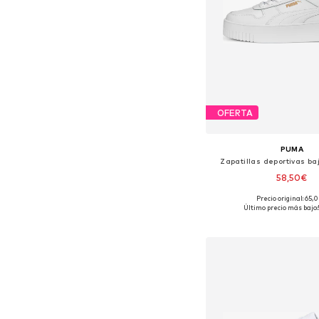
OFERTA
PUMA
Zapatillas deportivas ba
58,50€
+
1
Precio original: 65,
Disponible en muchas
Último precio más bajo:
Añadir a la c