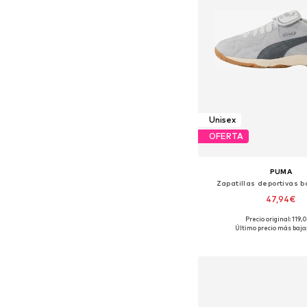
Unisex
OFERTA
PUMA
Zapatillas deportivas b
47,94€
Precio original: 119
Disponible en muchas
Último precio más bajo:
Añadir a la c