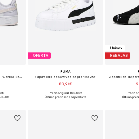
Unisex
OFERTA
REBAJAS
PUMA
Zapatillas deportivas bajas 'Carina Street'
Zapatillas deportivas bajas 'Mayze'
Zapatillas depor
80,91€
9
00€
Precio original: 100,00€
Precio or
 tallas
Disponible en muchas tallas
Disponible 
58,50€
Último precio más bajo:
80,91€
Último preci
esta
Añadir a la cesta
Añadir