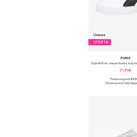
Unisex
OFERTA
PUMA
71,91€
Precio original: 89,
Disponible en muchas
Último precio más bajo:
Añadir a la c