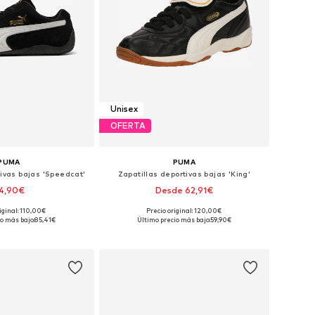
Unisex
OFERTA
PUMA
PUMA
tivas bajas 'Speedcat'
Zapatillas deportivas bajas 'King'
4,90€
Desde 62,91€
+
3
iginal: 110,00€
Precio original: 120,00€
en muchas tallas
Disponible en muchas tallas
o más bajo:
85,41€
Último precio más bajo:
59,90€
 a la cesta
Añadir a la cesta