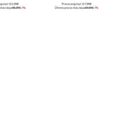
iginal: 120,99€
Precio original: 107,99€
en muchas tallas
Disponible en muchas tallas
 más bajo:
98,99€
-1%
Último precio más bajo:
89,99€
-1%
 a la cesta
Añadir a la cesta