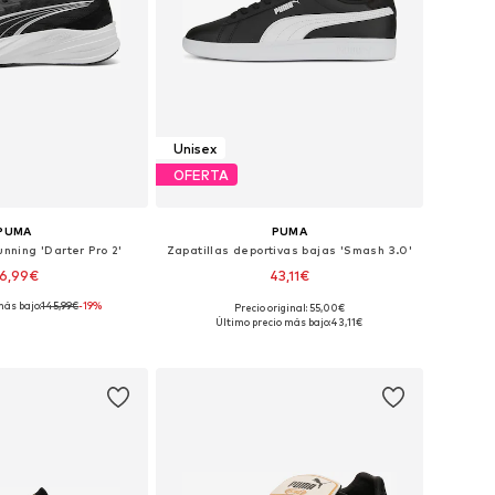
Unisex
OFERTA
PUMA
PUMA
unning 'Darter Pro 2'
Zapatillas deportivas bajas 'Smash 3.0'
16,99€
43,11€
más bajo:
145,99€
-19%
+
3
Precio original: 55,00€
en muchas tallas
Disponible en muchas tallas
Último precio más bajo:
43,11€
 a la cesta
Añadir a la cesta