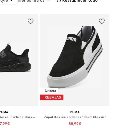
tyle
Menos filtros
Restablecer todo
Unisex
REBAJAS
PUMA
PUMA
Zapatillas sin cordones 'Softride Carson Sliptech II'
Zapatillas sin cordones 'Court Classic'
7,99€
88,99€