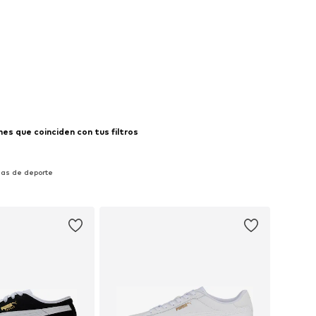
es que coinciden con tus filtros
las de deporte