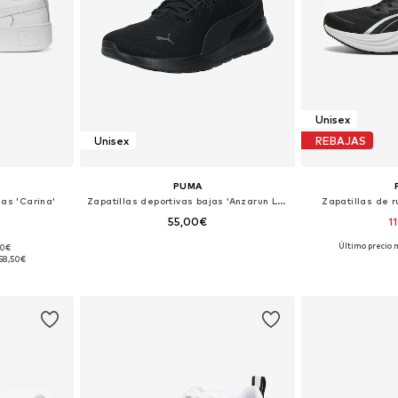
Unisex
Unisex
REBAJAS
PUMA
jas 'Carina'
Zapatillas deportivas bajas 'Anzarun Lite'
Zapatillas de r
55,00€
1
Último precio 
00€
 tallas
Disponible en muchas tallas
Disponible 
58,50€
esta
Añadir a la cesta
Añadir