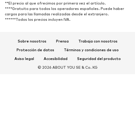
**El precio al que ofrecimos por primera vez el artículo.
Zapatillas de deporte
Botines
****Gratuito para todos los operadores españoles. Puede haber
cargos para las llamadas realizadas desde el extranjero.
Zapatos de tacón y plataforma
Botas
******Todos los precios incluyen IVA.
Sandalias
Zapatos bajos
Zapatos deportivos
Bailarinas
Sobre nosotros
Prensa
Trabaja con nosotros
Mules
Zapatillas de casa
Protección de datos
Términos y condiciones de uso
Exclusivo
Aviso legal
Accesibilidad
Seguridad del producto
DEPORTE
© 2026 ABOUT YOU SE & Co. KG
Ropa deportiva
Disciplinas deportivas
Zapatos deportivos
Mochilas deportivas y bolsos
Complementos deportivos
COMPLEMENTOS
Nuevo
Bolsos y mochilas
Joyería
Chales y pañuelos