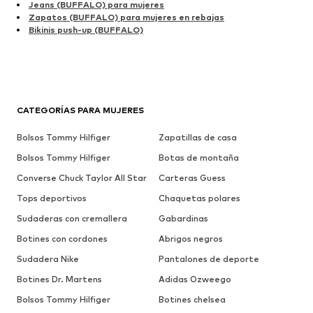
Jeans (BUFFALO) para mujeres
Zapatos (BUFFALO) para mujeres en rebajas
Bikinis push-up (BUFFALO)
CATEGORÍAS PARA MUJERES
Bolsos Tommy Hilfiger
Zapatillas de casa
Bolsos Tommy Hilfiger
Botas de montaña
Converse Chuck Taylor All Star
Carteras Guess
Tops deportivos
Chaquetas polares
Sudaderas con cremallera
Gabardinas
Botines con cordones
Abrigos negros
Sudadera Nike
Pantalones de deporte
Botines Dr. Martens
Adidas Ozweego
Bolsos Tommy Hilfiger
Botines chelsea