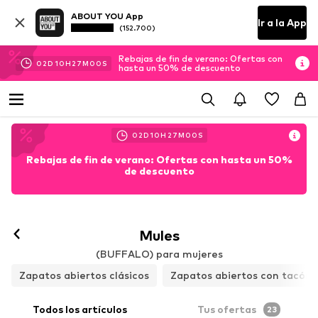
ABOUT YOU App
Ir a la App
(152.700)
Rebajas de fin de verano: Ofertas con
02
D
10
H
26
M
58
S
hasta un 50% de descuento
02
D
10
H
26
M
58
S
Rebajas de fin de verano: Ofertas con hasta un 50%
de descuento
Mules
(BUFFALO) para mujeres
Zapatos abiertos clásicos
Zapatos abiertos con tacón
Todos los artículos
Tus ofertas
23