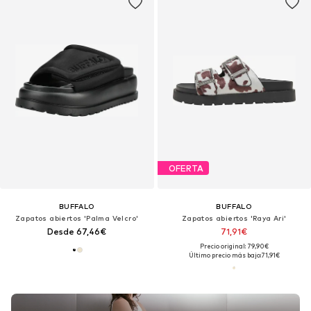
OFERTA
BUFFALO
BUFFALO
Zapatos abiertos 'Palma Velcro'
Zapatos abiertos 'Raya Ari'
Desde 67,46€
71,91€
Precio original: 79,90€
Último precio más bajo:
71,91€