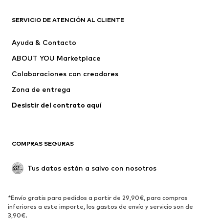
ROPA
SERVICIO DE ATENCIÓN AL CLIENTE
Nuevo
Tendencia
Ayuda & Contacto
Vestidos
Jeans
ABOUT YOU Marketplace
Camisetas y tops
Pantalones
Colaboraciones con creadores
Chaquetas
Jerséis y punto
Zona de entrega
Ropa interior
Blusas y camisas
Abrigos
Faldas
Desistir del contrato aquí 
Ropa de baño
Sudaderas
Blazers
Jumpsuits y monos
COMPRAS SEGURAS
Tallas grandes
Ropa de maternidad
Ocasiones
Exclusivo
Tus datos están a salvo con nosotros
Reciclado
ZAPATOS
*Envío gratis para pedidos a partir de 29,90€, para compras
inferiores a este importe, los gastos de envío y servicio son de
3,90€.
Nuevo
Tendencia