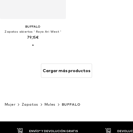
BUFFALO
Zapatos abiertos ' Raya Ari West '
79,15€
Cargar más productos
Mujer
Zapatos
Mules
BUFFALO
DEVOLUCIONES HASTA 30 DÍAS
P