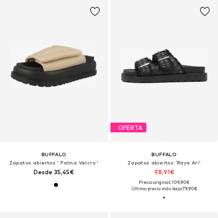
OFERTA
BUFFALO
BUFFALO
Zapatos abiertos ' Palma Velcro '
Zapatos abiertos 'Raya Ari'
Desde 35,45€
98,91€
Precio original: 109,90€
Último precio más bajo:
79,90€