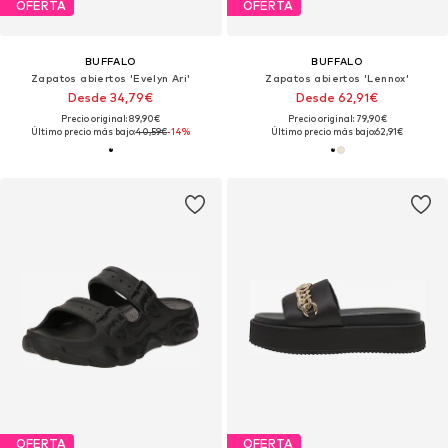
OFERTA
OFERTA
BUFFALO
BUFFALO
Zapatos abiertos 'Evelyn Ari'
Zapatos abiertos 'Lennox'
Desde 34,79€
Desde 62,91€
Precio original: 89,90€
Precio original: 79,90€
Último precio más bajo:
40,59€
-14%
Último precio más bajo:
62,91€
OFERTA
OFERTA