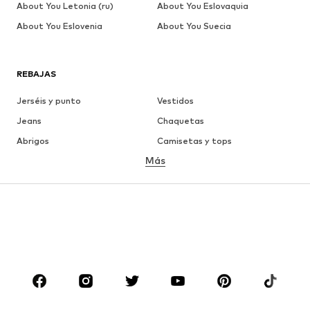
About You Letonia (ru)
About You Eslovaquia
About You Eslovenia
About You Suecia
REBAJAS
Jerséis y punto
Vestidos
Jeans
Chaquetas
Abrigos
Camisetas y tops
Más
Pantalones
Ropa interior
Faldas
Blusas y camisas
Sudaderas y sudaderas con
Blazers
capucha
Ropa de baño
Jumpsuits y monos
Tallas grandes
Ropa de maternidad
Zapatos
Deporte
Complementos
Premium