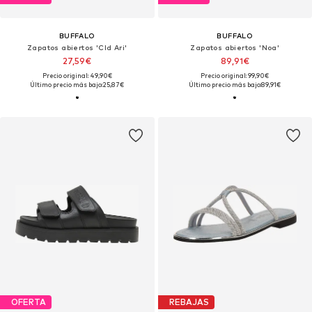
BUFFALO
BUFFALO
Zapatos abiertos 'Cld Ari'
Zapatos abiertos 'Noa'
27,59€
89,91€
Precio original: 49,90€
Precio original: 99,90€
Último precio más bajo:
25,87€
Último precio más bajo:
89,91€
OFERTA
REBAJAS