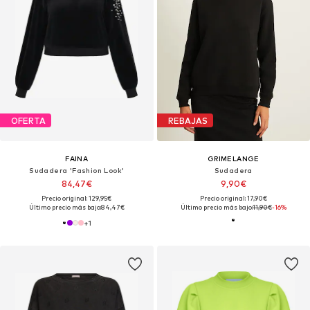
OFERTA
REBAJAS
FAINA
GRIMELANGE
Sudadera 'Fashion Look'
Sudadera
84,47€
9,90€
Precio original: 129,95€
Precio original: 17,90€
Último precio más bajo:
84,47€
Último precio más bajo:
11,90€
-16%
+
1