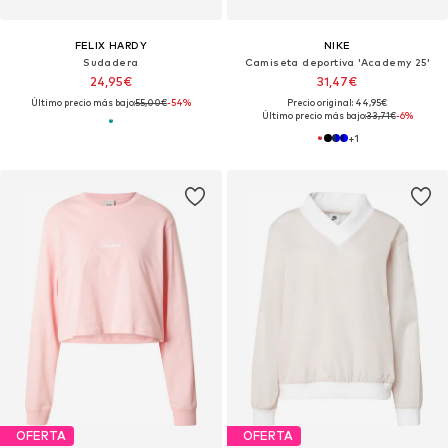
FELIX HARDY
NIKE
Sudadera
Camiseta deportiva 'Academy 25'
24,95€
31,47€
Último precio más bajo:
55,00€
-54%
Precio original: 44,95€
Último precio más bajo:
33,71€
-6%
+
1
OFERTA
OFERTA