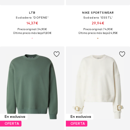
LTB
NIKE SPORTSWEAR
Sudadera 'DOFENE'
Sudadera 'ESSTL'
14,37€
29,94€
Precio original: 34,90€
Precio original: 74,90€
Último precio más bajo:
11,83€
Último precio más bajo:
24,95€
En exclusiva
En exclusiva
OFERTA
OFERTA