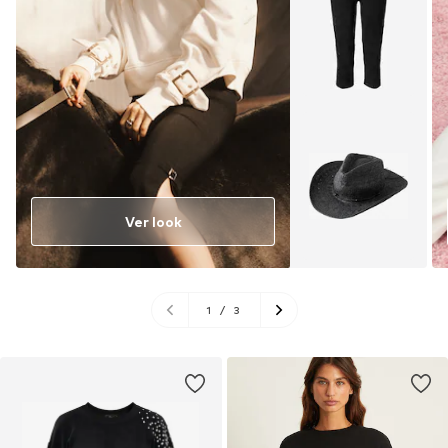
Ver look
1
/
3