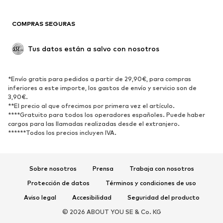
Blazers
Jumpsuits y monos
COMPRAS SEGURAS
Tallas grandes
Ropa de maternidad
Ocasiones
Exclusivo
Tus datos están a salvo con nosotros
Reciclado
ZAPATOS
*Envío gratis para pedidos a partir de 29,90€, para compras
inferiores a este importe, los gastos de envío y servicio son de
3,90€.
Nuevo
Tendencia
**El precio al que ofrecimos por primera vez el artículo.
Zapatillas de deporte
Botines
****Gratuito para todos los operadores españoles. Puede haber
cargos para las llamadas realizadas desde el extranjero.
Zapatos de tacón y plataforma
Botas
******Todos los precios incluyen IVA.
Sandalias
Zapatos bajos
Zapatos deportivos
Bailarinas
Sobre nosotros
Prensa
Trabaja con nosotros
Mules
Zapatillas de casa
Protección de datos
Términos y condiciones de uso
Exclusivo
Aviso legal
Accesibilidad
Seguridad del producto
DEPORTE
© 2026 ABOUT YOU SE & Co. KG