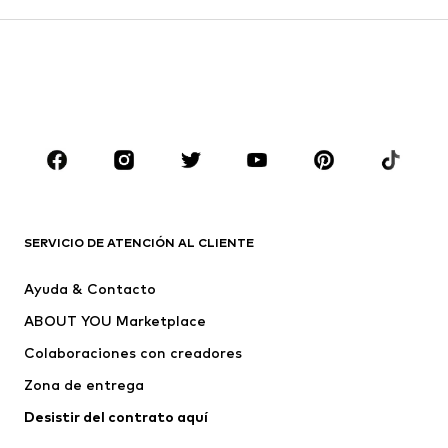
Faldas
Blusas y camisas
Sudaderas y sudaderas con
Blazers
capucha
Ropa de baño
Jumpsuits y monos
Tallas grandes
Ropa de maternidad
Zapatos
Deporte
Complementos
Premium
ROPA
SERVICIO DE ATENCIÓN AL CLIENTE
Nuevo
Tendencia
Ayuda & Contacto
Vestidos
Jeans
ABOUT YOU Marketplace
Camisetas y tops
Pantalones
Colaboraciones con creadores
Chaquetas
Jerséis y punto
Zona de entrega
Ropa interior
Blusas y camisas
Abrigos
Faldas
Desistir del contrato aquí 
Ropa de baño
Sudaderas