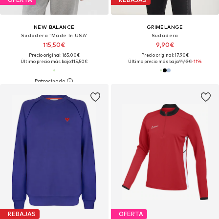
NEW BALANCE
GRIMELANGE
Sudadera 'Made In USA'
Sudadera
115,50€
9,90€
Precio original: 165,00€
Precio original: 17,90€
Último precio más bajo:
115,50€
Último precio más bajo:
11,12€
-11%
REBAJAS
OFERTA