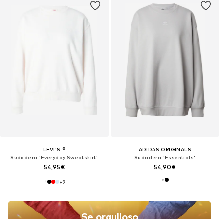
LEVI'S ®
ADIDAS ORIGINALS
Sudadera 'Everyday Sweatshirt'
Sudadera 'Essentials'
54,95€
54,90€
+
9
Se orgulloso