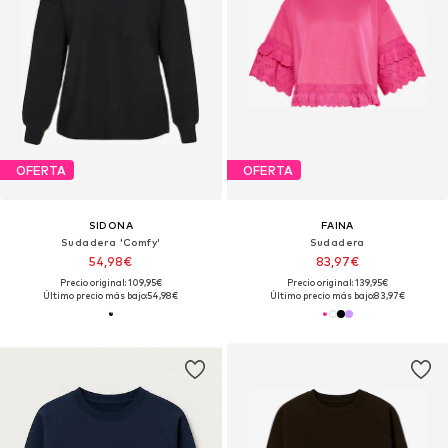
OFERTA
OFERTA
SIDONA
FAINA
Sudadera 'Comfy'
Sudadera
54,98€
83,97€
Precio original: 109,95€
Precio original: 139,95€
Último precio más bajo:
54,98€
Último precio más bajo:
83,97€