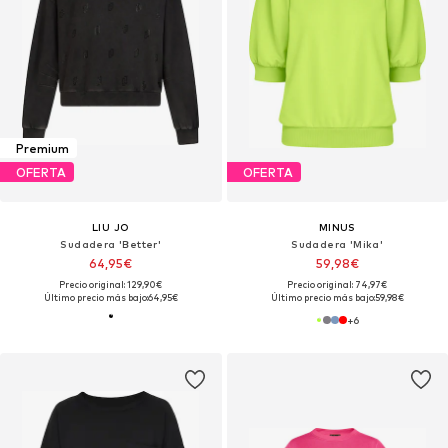
Premium
OFERTA
OFERTA
LIU JO
MINUS
Sudadera 'Better'
Sudadera 'Mika'
64,95€
59,98€
Precio original: 129,90€
Precio original: 74,97€
Último precio más bajo:
64,95€
Último precio más bajo:
59,98€
+
6