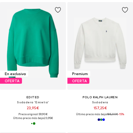
En exclusiva
Premium
OFERTA
OFERTA
EDITED
POLO RALPH LAUREN
Sudadera 'Emielia'
Sudadera
23,95€
157,25€
Precio original: 59,90€
Último precio más bajo:
185,00€
-15%
Último precio más bajo:
23,95€