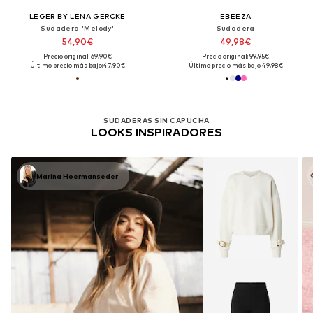
LEGER BY LENA GERCKE
EBEEZA
Sudadera 'Melody'
Sudadera
54,90€
49,98€
Precio original: 69,90€
Precio original: 99,95€
Último precio más bajo:
47,90€
Último precio más bajo:
49,98€
SUDADERAS SIN CAPUCHA
LOOKS INSPIRADORES
Marina Hoermanseder