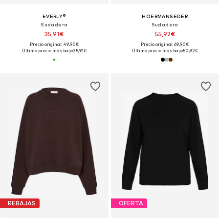
EVERLY®
HOERMANSEDER
Sudadera
Sudadera
35,91€
55,92€
Precio original: 49,90€
Precio original: 69,90€
Último precio más bajo:
35,91€
Último precio más bajo:
50,92€
REBAJAS
OFERTA