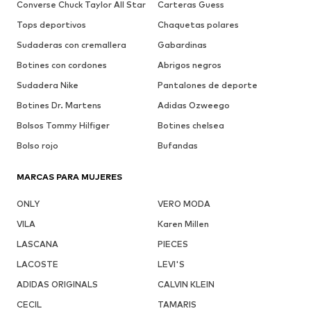
Converse Chuck Taylor All Star
Carteras Guess
Tops deportivos
Chaquetas polares
Sudaderas con cremallera
Gabardinas
Botines con cordones
Abrigos negros
Sudadera Nike
Pantalones de deporte
Botines Dr. Martens
Adidas Ozweego
Bolsos Tommy Hilfiger
Botines chelsea
Bolso rojo
Bufandas
MARCAS PARA MUJERES
ONLY
VERO MODA
VILA
Karen Millen
LASCANA
PIECES
LACOSTE
LEVI'S
ADIDAS ORIGINALS
CALVIN KLEIN
CECIL
TAMARIS