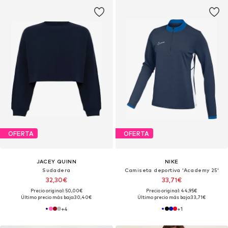
OFERTA
OFERTA
JACEY QUINN
NIKE
Sudadera
Camiseta deportiva 'Academy 25'
32,30€
33,71€
Precio original: 50,00€
Precio original: 44,95€
Último precio más bajo:
30,40€
Último precio más bajo:
33,71€
+
4
+
1