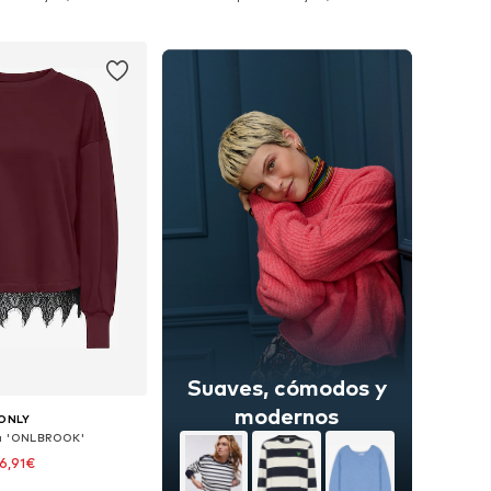
 a la cesta
Añadir a la cesta
Suaves, cómodos y
modernos
ONLY
a 'ONLBROOK'
6,91€