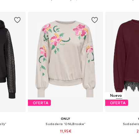
esta
Añadir a la cesta
Añadir
Nuevo
OFERTA
OFERTA
ONLY
lly'
Sudadera 'ONLBrooke'
Sudader
11,95€
2