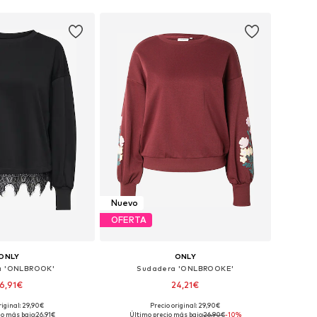
Nuevo
OFERTA
ONLY
ONLY
a 'ONLBROOK'
Sudadera 'ONLBROOKE'
6,91€
24,21€
+
38
riginal: 29,90€
Precio original: 29,90€
bles: XS, S, M, L, XL
Tallas disponibles: XS, S, M, L, XL
io más bajo:
26,91€
Último precio más bajo:
26,90€
-10%