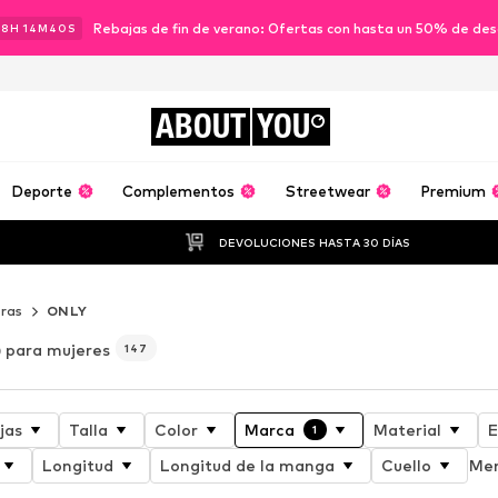
Rebajas de fin de verano: Ofertas con hasta un 50% de de
18
H
14
M
38
S
ABOUT
YOU
Deporte
Complementos
Streetwear
Premium
DEVOLUCIONES HASTA 30 DÍAS
ras
ONLY
 para mujeres
147
jas
Talla
Color
Marca
Material
E
1
Longitud
Longitud de la manga
Cuello
Men