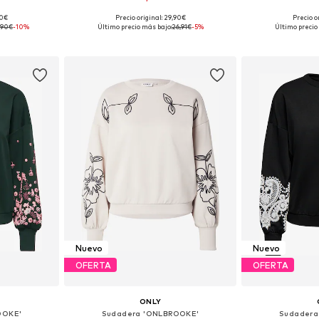
+
38
90€
Precio original: 29,90€
Precio o
, M, L, XL
Tallas disponibles: XS, S, M, L, XL
Tallas disponi
,90€
-10%
Último precio más bajo:
26,91€
-5%
Último precio
esta
Añadir a la cesta
Añadir
Nuevo
Nuevo
OFERTA
OFERTA
ONLY
OOKE'
Sudadera 'ONLBROOKE'
Sudadera