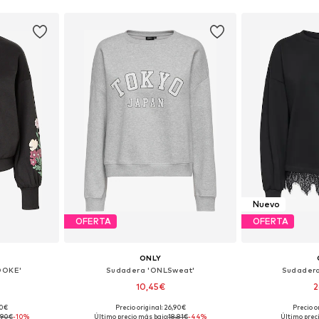
Nuevo
OFERTA
OFERTA
ONLY
OOKE'
Sudadera 'ONLSweat'
Sudader
10,45€
2
+
3
90€
Precio original: 26,90€
Precio o
, M, L, XL
Disponible en muchas tallas
Tallas disponi
,90€
-10%
Último precio más bajo:
18,81€
-44%
Último prec