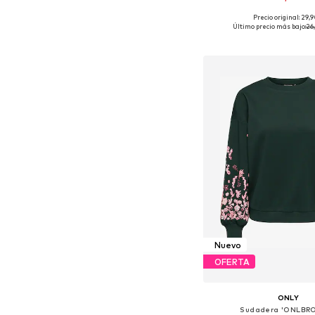
+
38
Precio original: 29,
Tallas disponibles: XS, S
Último precio más bajo:
26
Añadir a la c
Nuevo
OFERTA
ONLY
Sudadera 'ONLBR