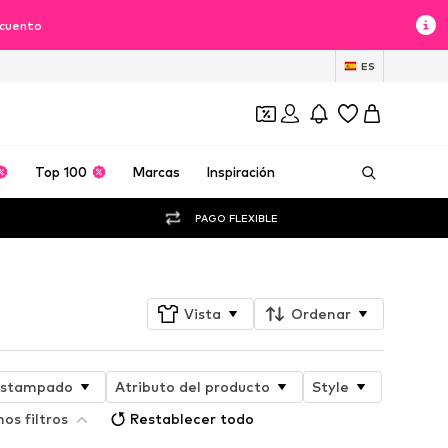
scuento
ES
Top 100
Marcas
Inspiración
PAGO FLEXIBLE
Vista
Ordenar
stampado
Atributo del producto
Style
os filtros
Restablecer todo