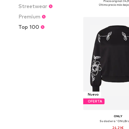
Precio original: 34,
Tallas disponibles: XS, S
Streetwear
Último precio más bajo:
Añadir a la c
Premium
Top 100
Nuevo
OFERTA
ONLY
Sudadera 'ONLBr
24,21€