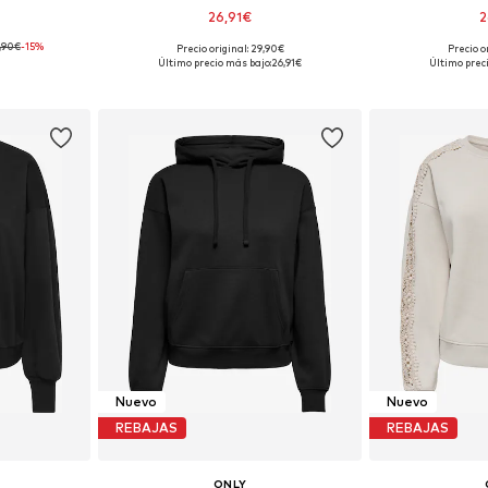
26,91€
2
,90€
-15%
+
38
Precio original: 29,90€
Precio o
, M, L, XL
Tallas disponibles: XS, S, M, L, XL
Tallas disponi
Último precio más bajo:
26,91€
Último prec
esta
Añadir a la cesta
Añadir
Nuevo
Nuevo
REBAJAS
REBAJAS
ONLY