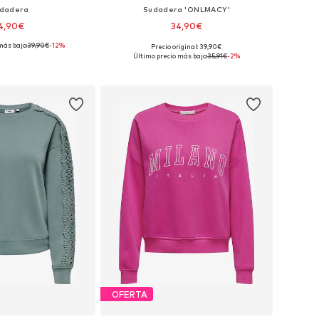
dadera
Sudadera 'ONLMACY'
4,90€
34,90€
más bajo:
39,90€
-12%
Precio original: 39,90€
bles: XS, S, M, L, XL
Disponible en muchas tallas
Último precio más bajo:
35,91€
-2%
 a la cesta
Añadir a la cesta
OFERTA