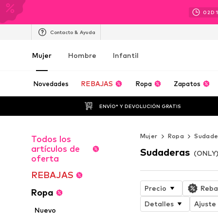
02
D
Contacto & Ayuda
Mujer
Hombre
Infantil
Novedades
REBAJAS
Ropa
Zapatos
ENVÍO* Y DEVOLUCIÓN GRATIS
Mujer
Ropa
Sudade
Todos los
artículos de
Sudaderas
(ONLY)
oferta
REBAJAS
Precio
Reba
Ropa
Detalles
Ajuste
Nuevo