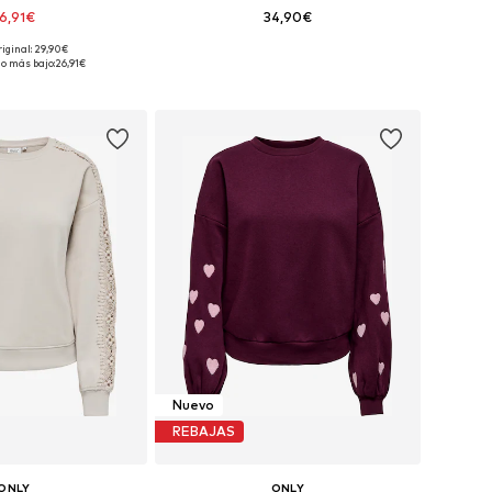
6,91€
34,90€
+
38
riginal: 29,90€
bles: XS, S, M, L, XL
Tallas disponibles: XS, S, M, L, XL
io más bajo:
26,91€
 a la cesta
Añadir a la cesta
Nuevo
REBAJAS
ONLY
ONLY