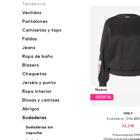
Tendencia
Vestidos
Pantalones
Camisetas y tops
Faldas
Jeans
Ropa de baño
Blazers
Chaquetas
Jerséis y punto
Nuevo
Ropa interior
OFERTA
Blusas y camisas
Abrigos
ONLY
Sudaderas
Sudadera 'ONLBR
24,21€
Sudaderas sin
capucha
+
38
Precio original: 29,
Tallas disponibles: XS, S
Último precio más bajo:
26