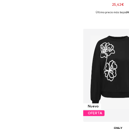
25,42€
Último precio más bajo:
+
38
29
Tallas disponibles: XS, S
Añadir a la c
Nuevo
OFERTA
ONLY