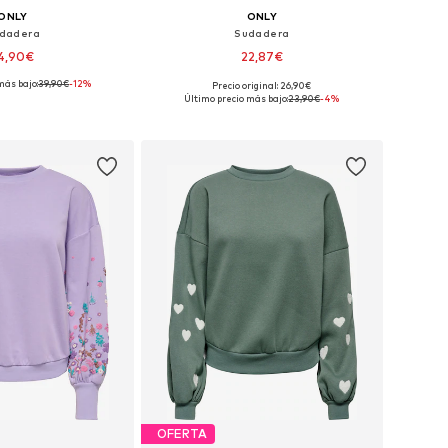
ONLY
ONLY
dadera
Sudadera
4,90€
22,87€
más bajo:
39,90€
-12%
+
3
Precio original: 26,90€
bles: XS, S, M, L, XL
Tallas disponibles: XS, S, M, L, XL
Último precio más bajo:
23,90€
-4%
 a la cesta
Añadir a la cesta
OFERTA