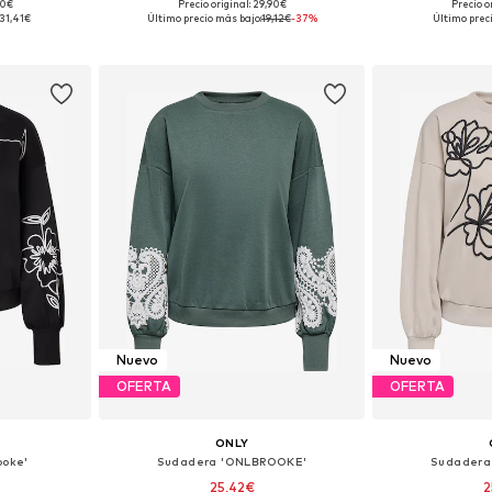
+
38
90€
Precio original: 29,90€
Precio o
, M, L, XL
Tallas disponibles: XS, S, M, L, XXXL
Tallas disponi
31,41€
Último precio más bajo:
19,12€
-37%
Último prec
esta
Añadir a la cesta
Añadir
Nuevo
Nuevo
OFERTA
OFERTA
ONLY
ooke'
Sudadera 'ONLBROOKE'
Sudadera
25,42€
2