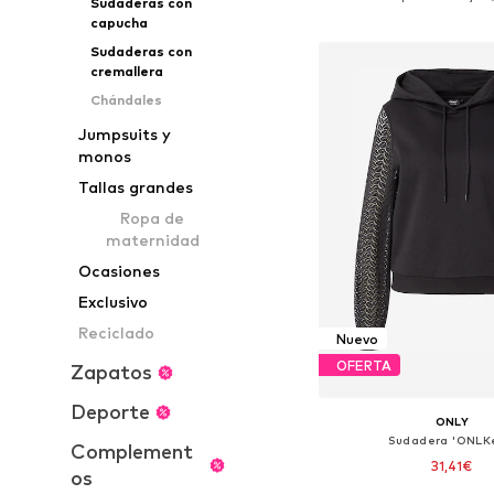
Sudaderas con
Añadir a la c
capucha
Sudaderas con
cremallera
Chándales
Jumpsuits y
monos
Tallas grandes
Ropa de
maternidad
Ocasiones
Exclusivo
Reciclado
Nuevo
OFERTA
Zapatos
Deporte
ONLY
Sudadera 'ONLKe
Complement
31,41€
os