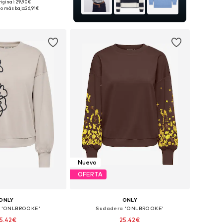
riginal: 29,90€
bles: XS, S, M, L, XL
io más bajo:
26,91€
 a la cesta
Nuevo
OFERTA
ONLY
ONLY
 'ONLBROOKE'
Sudadera 'ONLBROOKE'
5,42€
25,42€