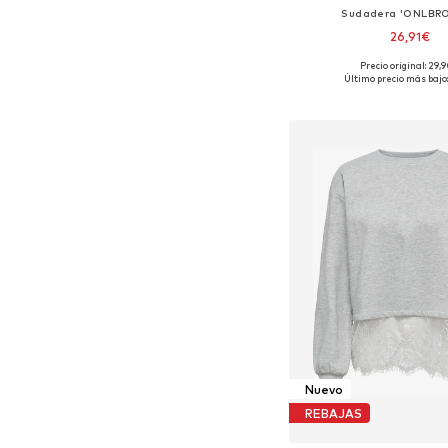
Sudadera 'ONLBR
26,91€
+
38
Precio original: 29,
Tallas disponibles: XS, S
Último precio más bajo:
Añadir a la c
Nuevo
REBAJAS