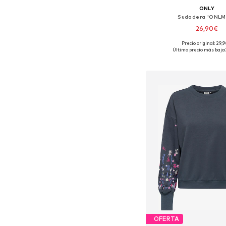
ONLY
Sudadera 'ONLM
26,90€
Precio original: 29,
Tallas disponibles: S
Último precio más bajo:
Añadir a la c
OFERTA