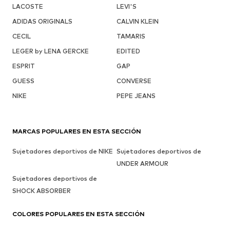
LACOSTE
LEVI'S
ADIDAS ORIGINALS
CALVIN KLEIN
CECIL
TAMARIS
LEGER by LENA GERCKE
EDITED
ESPRIT
GAP
GUESS
CONVERSE
NIKE
PEPE JEANS
MARCAS POPULARES EN ESTA SECCIÓN
Sujetadores deportivos de NIKE
Sujetadores deportivos de
UNDER ARMOUR
Sujetadores deportivos de
SHOCK ABSORBER
COLORES POPULARES EN ESTA SECCIÓN