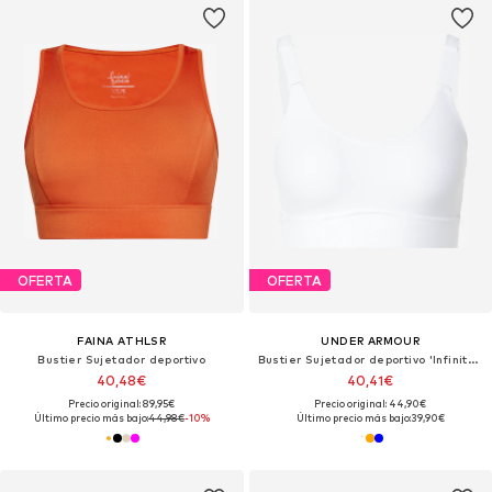
OFERTA
OFERTA
FAINA ATHLSR
UNDER ARMOUR
Bustier Sujetador deportivo
Bustier Sujetador deportivo 'Infinity 2.0'
40,48€
40,41€
Precio original: 89,95€
Precio original: 44,90€
Último precio más bajo:
44,98€
-10%
Último precio más bajo:
39,90€