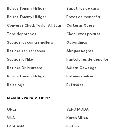
Bolsos Tommy Hilfiger
Zapatillas de casa
Bolsos Tommy Hilfiger
Botas de montaña
Converse Chuck Taylor All Star
Carteras Guess
Tops deportivos
Chaquetas polares
Sudaderas con cremallera
Gabardinas
Botines con cordones
Abrigos negros
Sudadera Nike
Pantalones de deporte
Botines Dr. Martens
Adidas Ozweego
Bolsos Tommy Hilfiger
Botines chelsea
Bolso rojo
Bufandas
MARCAS PARA MUJERES
ONLY
VERO MODA
VILA
Karen Millen
LASCANA
PIECES