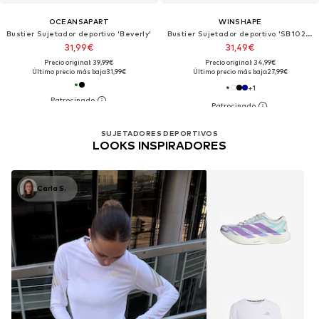
OCEANSAPART
WINSHAPE
Bustier Sujetador deportivo 'Beverly'
Bustier Sujetador deportivo 'SB102C'
31,99€
31,49€
Precio original: 39,99€
Precio original: 34,99€
Último precio más bajo:
31,99€
Último precio más bajo:
27,99€
+
1
SUJETADORES DEPORTIVOS
LOOKS INSPIRADORES
Carla S.