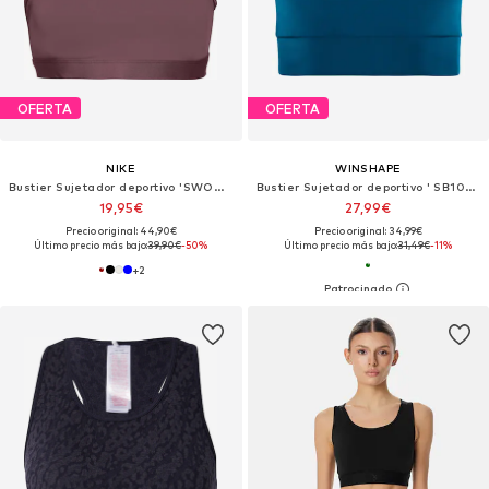
OFERTA
OFERTA
NIKE
WINSHAPE
Bustier Sujetador deportivo 'SWOOSH'
Bustier Sujetador deportivo ' SB103C '
19,95€
27,99€
Precio original: 44,90€
Precio original: 34,99€
Último precio más bajo:
39,90€
-50%
Último precio más bajo:
31,49€
-11%
+
2