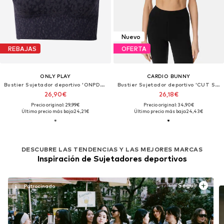
Nuevo
REBAJAS
OFERTA
ONLY PLAY
CARDIO BUNNY
Bustier Sujetador deportivo 'ONPDaisy-2-Betty'
Bustier Sujetador deportivo 'CUT SCULPT'
26,90€
26,18€
Precio original: 29,99€
Precio original: 34,90€
Último precio más bajo:
24,21€
Último precio más bajo:
24,43€
DESCUBRE LAS TENDENCIAS Y LAS MEJORES MARCAS
Inspiración de Sujetadores deportivos
Seguir