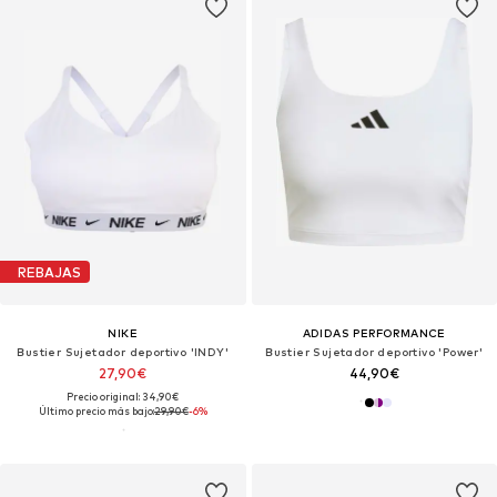
REBAJAS
NIKE
ADIDAS PERFORMANCE
Bustier Sujetador deportivo 'INDY'
Bustier Sujetador deportivo 'Power'
27,90€
44,90€
Precio original: 34,90€
Último precio más bajo:
29,90€
-6%