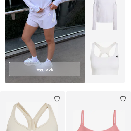
Ver look