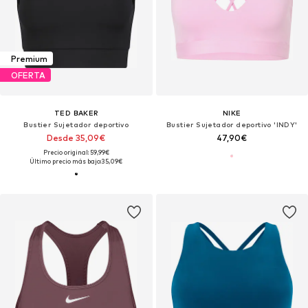
Premium
OFERTA
TED BAKER
NIKE
Bustier Sujetador deportivo
Bustier Sujetador deportivo 'INDY'
Desde 35,09€
47,90€
Precio original: 59,99€
Último precio más bajo:
35,09€