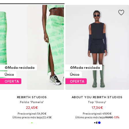
♻️
Moda reciclada
♻️
Moda reciclada
Único
Único
OFERTA
OFERTA
REBIRTH STUDIOS
ABOUT YOU REBIRTH STUDIOS
Falda 'Pamela'
Top 'Gossy'
22,45€
17,34€
Precio original: 54,90€
Precio original: 49,90€
Último precio más bajo:
22,45€
Último precio más bajo:
19,95€
-13%