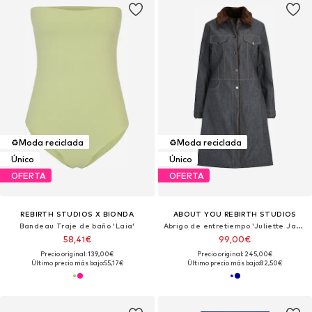
♻️
Moda reciclada
♻️
Moda reciclada
Único
Único
OFERTA
OFERTA
REBIRTH STUDIOS X BIONDA
ABOUT YOU REBIRTH STUDIOS
Bandeau Traje de baño 'Laia'
Abrigo de entretiempo 'Juliette Jacket'
58,41€
99,00€
Precio original: 139,00€
Precio original: 245,00€
Último precio más bajo:
55,17€
Último precio más bajo:
82,50€