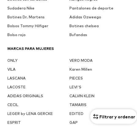
Sudadera Nike
Pantalones de deporte
Botines Dr. Martens
Adidas Ozweego
Bolsos Tommy Hilfiger
Botines chelsea
Bolso rojo
Bufandas
MARCAS PARA MUJERES
ONLY
VERO MODA
VILA
Karen Millen
LASCANA
PIECES
LACOSTE
LEVI'S
ADIDAS ORIGINALS
CALVIN KLEIN
CECIL
TAMARIS
LEGER by LENA GERCKE
EDITED
Filtrar y ordenar
ESPRIT
GAP
GUESS
CONVERSE