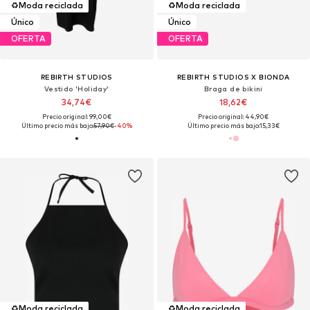
♻️
Moda reciclada
♻️
Moda reciclada
Único
Único
OFERTA
OFERTA
REBIRTH STUDIOS
REBIRTH STUDIOS X BIONDA
Vestido 'Holiday'
Braga de bikini
34,74€
18,62€
Precio original: 99,00€
Precio original: 44,90€
Último precio más bajo:
57,90€
-40%
Último precio más bajo:
15,33€
♻️
Moda reciclada
♻️
Moda reciclada