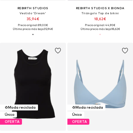
REBIRTH STUDIOS
REBIRTH STUDIOS X BIONDA
Vestido 'Dream'
Triángulo Top de bikini
35,94€
18,62€
Precio original: 89,00€
Precio original: 44,90€
Último precio más bajo:
35,94€
Último precio más bajo:
18,62€
♻️
Moda reciclada
♻️
Moda reciclada
Único
Único
OFERTA
OFERTA