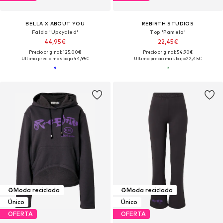
BELLA X ABOUT YOU
REBIRTH STUDIOS
Falda 'Upcycled'
Top 'Pamela'
44,95€
22,45€
Precio original: 125,00€
Precio original: 54,90€
Último precio más bajo:
44,95€
Último precio más bajo:
22,45€
♻️
Moda reciclada
♻️
Moda reciclada
Único
Único
OFERTA
OFERTA