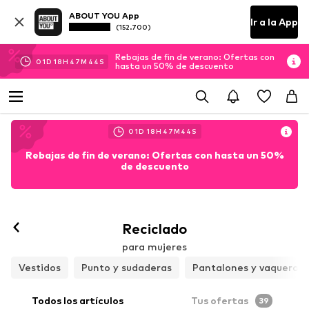
ABOUT YOU App
Ir a la App
(152.700)
Rebajas de fin de verano: Ofertas con
01
D
18
H
47
M
43
S
hasta un 50% de descuento
01
D
18
H
47
M
43
S
Rebajas de fin de verano: Ofertas con hasta un 50%
de descuento
Reciclado
para mujeres
Vestidos
Punto y sudaderas
Pantalones y vaqueros
Todos los artículos
Tus ofertas
39