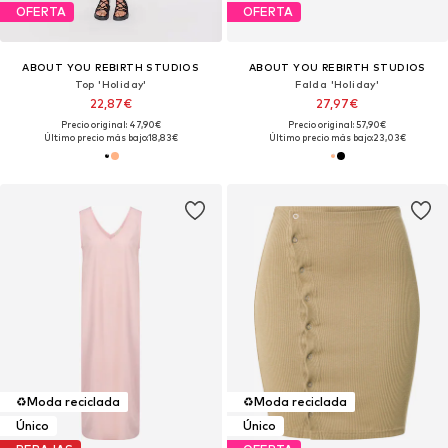
OFERTA
OFERTA
ABOUT YOU REBIRTH STUDIOS
ABOUT YOU REBIRTH STUDIOS
Top 'Holiday'
Falda 'Holiday'
22,87€
27,97€
Precio original: 47,90€
Precio original: 57,90€
Último precio más bajo:
18,83€
Último precio más bajo:
23,03€
♻️
Moda reciclada
♻️
Moda reciclada
Único
Único