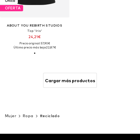
Único
OFERTA
ABOUT YOU REBIRTH STUDIOS
Top 'Iris'
24,21€
Precio original: 57,90€
Último precio más bajo:
22,87€
Cargar más productos
Mujer
Ropa
Reciclado