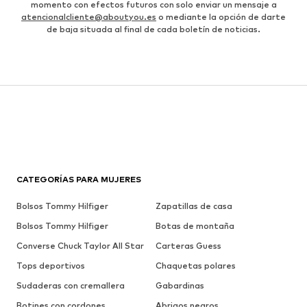
momento con efectos futuros con solo enviar un mensaje a
atencionalcliente@aboutyou.es
o mediante la opción de darte
de baja situada al final de cada boletín de noticias.
CATEGORÍAS PARA MUJERES
Bolsos Tommy Hilfiger
Zapatillas de casa
Bolsos Tommy Hilfiger
Botas de montaña
Converse Chuck Taylor All Star
Carteras Guess
Tops deportivos
Chaquetas polares
Sudaderas con cremallera
Gabardinas
Botines con cordones
Abrigos negros