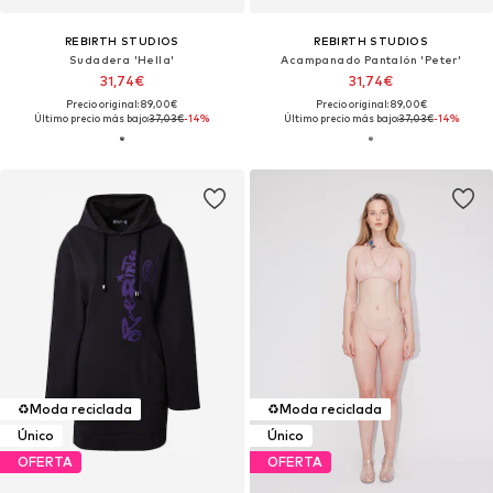
REBIRTH STUDIOS
REBIRTH STUDIOS
Sudadera 'Hella'
Acampanado Pantalón 'Peter'
31,74€
31,74€
Precio original: 89,00€
Precio original: 89,00€
Último precio más bajo:
37,03€
-14%
Último precio más bajo:
37,03€
-14%
♻️
Moda reciclada
♻️
Moda reciclada
Único
Único
OFERTA
OFERTA