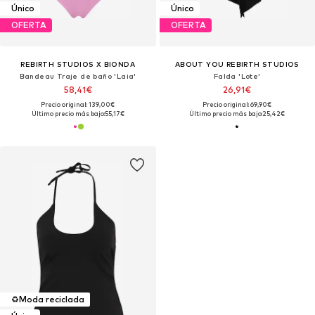
Único
Único
OFERTA
OFERTA
REBIRTH STUDIOS X BIONDA
ABOUT YOU REBIRTH STUDIOS
Bandeau Traje de baño 'Laia'
Falda 'Lote'
58,41€
26,91€
Precio original: 139,00€
Precio original: 69,90€
Último precio más bajo:
55,17€
Último precio más bajo:
25,42€
♻️
Moda reciclada