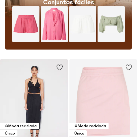
Conjuntos fáciles
♻️
Moda reciclada
♻️
Moda reciclada
Único
Único