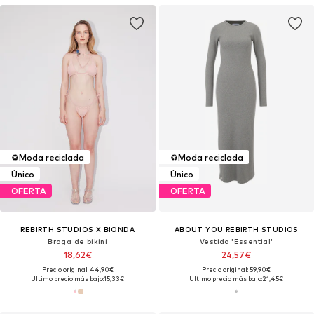
♻️
Moda reciclada
♻️
Moda reciclada
Único
Único
OFERTA
OFERTA
REBIRTH STUDIOS X BIONDA
ABOUT YOU REBIRTH STUDIOS
Braga de bikini
Vestido 'Essential'
18,62€
24,57€
Precio original: 44,90€
Precio original: 59,90€
Último precio más bajo:
15,33€
Último precio más bajo:
21,45€