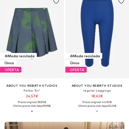
♻️
Moda reciclada
♻️
Moda reciclada
Único
Único
OFERTA
OFERTA
ABOUT YOU REBIRTH STUDIOS
ABOUT YOU REBIRTH STUDIOS
Falda 'Eri'
regular Leggings
24,57€
18,62€
Precio original: 59,90€
Precio original: 44,90€
Último precio más bajo:
19,95€
Último precio más bajo:
15,33€