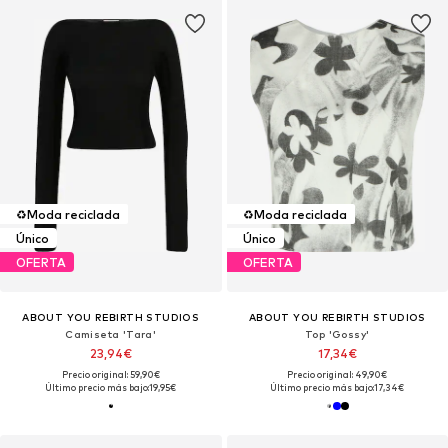
♻️
Moda reciclada
♻️
Moda reciclada
Único
Único
OFERTA
OFERTA
ABOUT YOU REBIRTH STUDIOS
ABOUT YOU REBIRTH STUDIOS
Camiseta 'Tara'
Top 'Gossy'
23,94€
17,34€
Precio original: 59,90€
Precio original: 49,90€
Último precio más bajo:
19,95€
Último precio más bajo:
17,34€