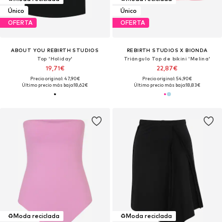
Único
Único
OFERTA
OFERTA
ABOUT YOU REBIRTH STUDIOS
REBIRTH STUDIOS X BIONDA
Top 'Holiday'
Triángulo Top de bikini 'Melina'
19,71€
22,87€
Precio original: 47,90€
Precio original: 54,90€
Último precio más bajo:
18,62€
Último precio más bajo:
18,83€
♻️
Moda reciclada
♻️
Moda reciclada