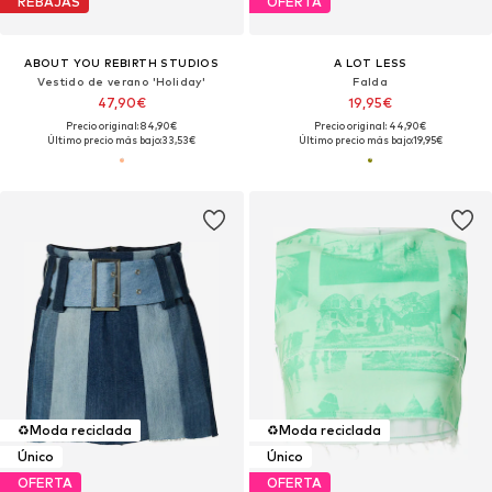
REBAJAS
OFERTA
ABOUT YOU REBIRTH STUDIOS
A LOT LESS
Vestido de verano 'Holiday'
Falda
47,90€
19,95€
Precio original: 84,90€
Precio original: 44,90€
Último precio más bajo:
33,53€
Último precio más bajo:
19,95€
♻️
Moda reciclada
♻️
Moda reciclada
Único
Único
OFERTA
OFERTA