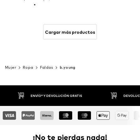
Cargar más productos
Mujer
Ropa
Faldas
b.young
DEVOLUCIONES HASTA 30 DÍAS
P
¡No te pierdas nada!