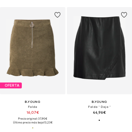
OFERTA
B.YOUNG
B.YOUNG
Falda
Falda ' Daja '
16,07€
44,96€
Precio original: 37,90€
Último precio más bajo:
13,23€