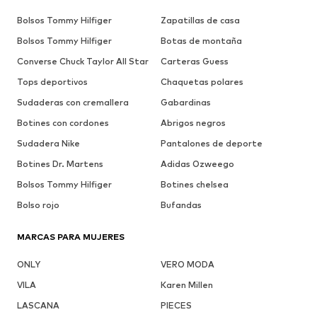
Bolsos Tommy Hilfiger
Zapatillas de casa
Bolsos Tommy Hilfiger
Botas de montaña
Converse Chuck Taylor All Star
Carteras Guess
Tops deportivos
Chaquetas polares
Sudaderas con cremallera
Gabardinas
Botines con cordones
Abrigos negros
Sudadera Nike
Pantalones de deporte
Botines Dr. Martens
Adidas Ozweego
Bolsos Tommy Hilfiger
Botines chelsea
Bolso rojo
Bufandas
MARCAS PARA MUJERES
ONLY
VERO MODA
VILA
Karen Millen
LASCANA
PIECES