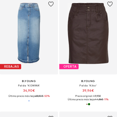
REBAJAS
OFERTA
B.YOUNG
B.YOUNG
Falda 'KOMMA'
Falda 'Kiko'
34,90€
39,96€
Último precio más bajo:
69,90€
-50%
Precio original: 49,95€
Último precio más bajo:
44,96€
-11%