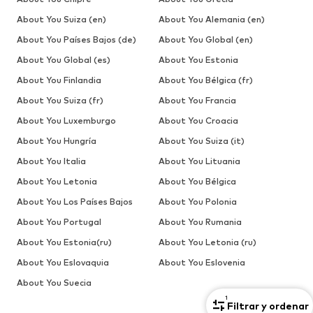
About You Suiza (en)
About You Alemania (en)
About You Países Bajos (de)
About You Global (en)
About You Global (es)
About You Estonia
About You Finlandia
About You Bélgica (fr)
About You Suiza (fr)
About You Francia
About You Luxemburgo
About You Croacia
About You Hungría
About You Suiza (it)
About You Italia
About You Lituania
About You Letonia
About You Bélgica
About You Los Países Bajos
About You Polonia
About You Portugal
About You Rumania
About You Estonia(ru)
About You Letonia (ru)
About You Eslovaquia
About You Eslovenia
About You Suecia
1
Filtrar y ordenar