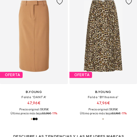
OFERTA
OFERTA
B.YOUNG
B.YOUNG
Falda 'DANTA'
Falda 'BYIhamma'
47,96€
47,96€
Precio original: 59,95€
Precio original: 59,95€
Último precio más bajo:
53,96€
-11%
Último precio más bajo:
53,96€
-11%
DESCUBRE LAS TENDENCIAS Y LAS MEJORES MARCAS