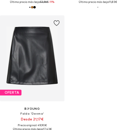
Último precio más bajo:
53,96€
-11%
Último precio más bajo:
11,83€
OFERTA
B.YOUNG
Falda 'Denma'
Desde 21,17€
Precio original: 49,90€
Último precio más bajo:
17,43€