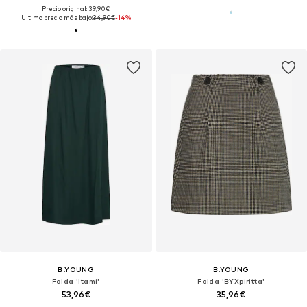
Precio original: 39,90€
Último precio más bajo:
34,90€
-14%
B.YOUNG
B.YOUNG
Falda 'Itami'
Falda 'BYXpiritta'
53,96€
35,96€