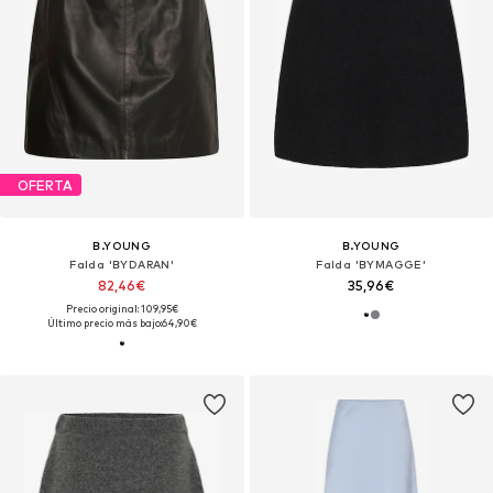
OFERTA
B.YOUNG
B.YOUNG
Falda 'BYDARAN'
Falda 'BYMAGGE'
82,46€
35,96€
Precio original: 109,95€
Último precio más bajo:
64,90€