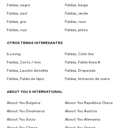
Faldas, negro
Faldas, beige
Faldas, azul
Faldas, verde
Faldas, gris
Faldas, rosa
Faldas, rojo
Faldas, plata
OTROS TEMAS INTERESANTES
b.young
Faldas, Color liso
Faldas, Corto / mini
Faldas, Falda línea A
Faldas, Liso/sin detalles
Faldas, Drapeado
Faldas, Falda de lápiz
Faldas, Imitación de cuero
ABOUT YOU X INTERNATIONAL
About You Bulgaria
About You República Checa
About You Dinamarca
About You Austria
About You Suiza
About You Alemania
About You Chipre
About You Grecia