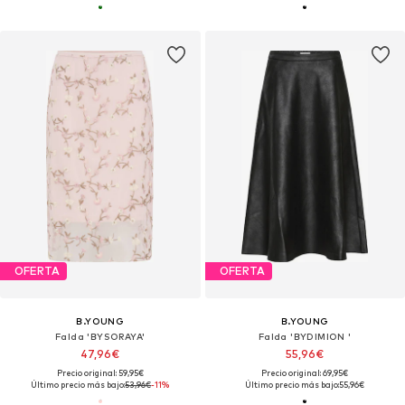
OFERTA
OFERTA
B.YOUNG
B.YOUNG
Falda 'BYSORAYA'
Falda 'BYDIMION '
47,96€
55,96€
Precio original: 59,95€
Precio original: 69,95€
Último precio más bajo:
53,96€
-11%
Último precio más bajo:
55,96€