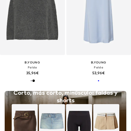
B.YOUNG
B.YOUNG
Falda
Falda
35,96€
53,96€
Corto, más corto, minúsculo: faldas y
shorts