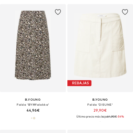
REBAJAS
B.YOUNG
B.YOUNG
Falda 'BYMfalakka'
Falda 'DISUNE'
44,96€
29,90€
Último precio más bajo:
64,90€
-54%