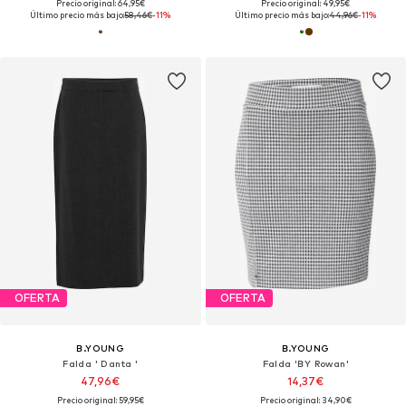
Precio original: 64,95€
Precio original: 49,95€
Último precio más bajo:
58,46€
-11%
Último precio más bajo:
44,96€
-11%
OFERTA
OFERTA
B.YOUNG
B.YOUNG
Falda ' Danta '
Falda 'BY Rowan'
47,96€
14,37€
Precio original: 59,95€
Precio original: 34,90€