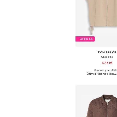
OFERTA
TOM TAILOR
Chaleco
47,61€
Precio original: 59,
Tallas disponibles: XS, S, 
Último precio más bajo:
52
Añadir a la c