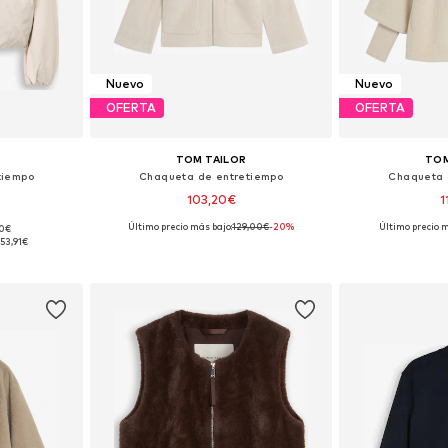
Nuevo
Nuevo
OFERTA
OFERTA
TOM TAILOR
TOM
tiempo
Chaqueta de entretiempo
Chaqueta 
103,20€
1
Último precio más bajo:
129,00€
-20%
Último precio m
90€
M, L, XL, XXL
Tallas disponibles: XS, S, M, L, XL, XXL
Tallas disponible
53,91€
esta
Añadir a la cesta
Añadir