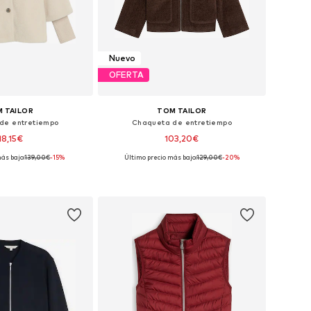
Nuevo
OFERTA
 TAILOR
TOM TAILOR
de entretiempo
Chaqueta de entretiempo
18,15€
103,20€
ás bajo:
139,00€
-15%
Último precio más bajo:
129,00€
-20%
s: XS, S, M, L, XL, XXL
Tallas disponibles: XS, S, M, L, XL, XXL
 a la cesta
Añadir a la cesta