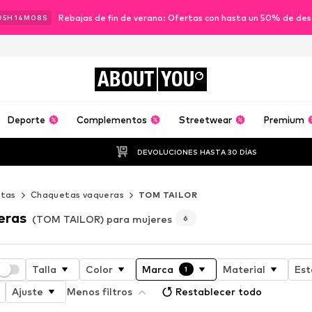
Rebajas de fin de verano: Ofertas con hasta un 50% de de
05
H
14
M
06
S
ABOUT
YOU
Deporte
Complementos
Streetwear
Premium
DEVOLUCIONES HASTA 30 DÍAS
tas
Chaquetas vaqueras
TOM TAILOR
eras
(TOM TAILOR) para mujeres
6
Talla
Color
Marca
Material
Es
1
Ajuste
Menos filtros
Restablecer todo