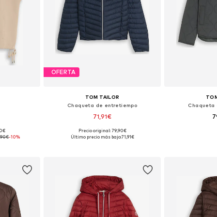
OFERTA
TOM TAILOR
TOM
Chaqueta de entretiempo
Chaqueta 
71,91€
7
90€
Precio original: 79,90€
M, L, XL, XXL
Tallas disponibles: XS, S, M, L, XL, XXL
Tallas disponib
,90€
-10%
Último precio más bajo:
71,91€
esta
Añadir a la cesta
Añadir