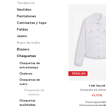
Tendencia
Vestidos
Pantalones
Camisetas y tops
Faldas
Jeans
Ropa de baño
Blazers
Chaquetas
Chaquetas de
entretiempo
Chalecos
REBAJAS
Chaquetas de
cuero
TOM TAILOR
Chaqueta de entre
Chaquetas de
invierno
49,90€
Chaquetas
Precio original: 69,
Tallas disponibles: XS, S
acolchadas
Último precio más bajo:
5