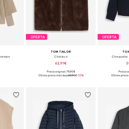
OFERTA
OFERTA
TOM TAILOR
TOM
tiempo
Chaleco
Chaqueta 
62,91€
5
Precio original: 79,90€
Precio o
M, L, XL, XXL
Tallas disponibles: XS, S, M, L, XL, XXL
Tallas disponib
Último precio más bajo:
69,90€
-10%
Último precio
esta
Añadir a la cesta
Añadir