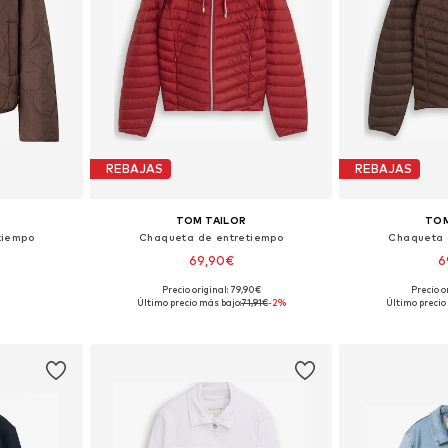
REBAJAS
REBAJAS
TOM TAILOR
TOM
tiempo
Chaqueta de entretiempo
Chaqueta 
69,90€
6
Precio original: 79,90€
Precio o
 L, XL, XXL
Tallas disponibles: XS, S, M, L, XL, XXL
Tallas disponible
Último precio más bajo:
71,91€
-2%
Último precio
esta
Añadir a la cesta
Añadir