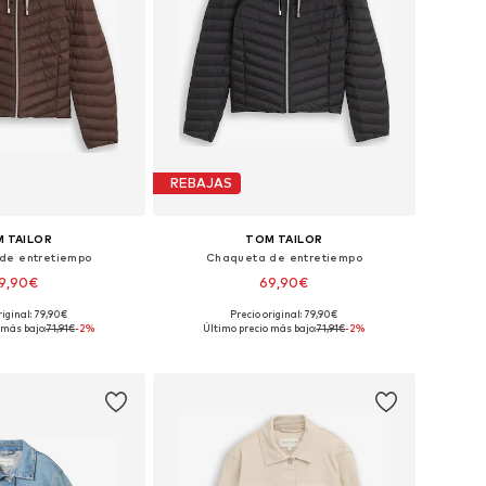
REBAJAS
 TAILOR
TOM TAILOR
de entretiempo
Chaqueta de entretiempo
9,90€
69,90€
riginal: 79,90€
Precio original: 79,90€
s: XS, S, M, L, XL, XXL
Tallas disponibles: XS, S, M, L, XL, XXL
 más bajo:
71,91€
-2%
Último precio más bajo:
71,91€
-2%
 a la cesta
Añadir a la cesta