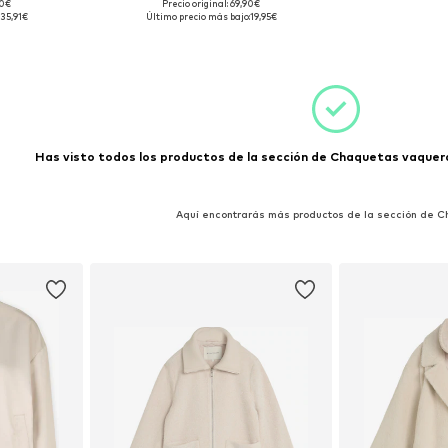
90€
Precio original: 69,90€
s: S
Tallas disponibles: M
35,91€
Último precio más bajo:
19,95€
esta
Añadir a la cesta
Has visto todos los productos de la sección de Chaquetas vaqueras
Aquí encontrarás más productos de la sección de 