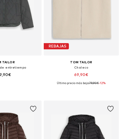
REBAJAS
 TAILOR
TOM TAILOR
de entretiempo
Chaleco
9,90€
69,90€
Último precio más bajo:
79,90€
-12%
les: S, M, L, XL, XXL
Tallas disponibles: XS, S, M, L, XL, XXL
 a la cesta
Añadir a la cesta