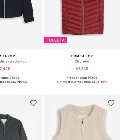
OFERTA
 TAILOR
TOM TAILOR
de entretiempo
Chaleco
9,42€
47,61€
riginal: 79,90€
Precio original: 59,90€
les: S, M, L, XL, XXL
Tallas disponibles: XS, S, M, L, XL, XXL
 más bajo:
62,91€
-5%
Último precio más bajo:
52,90€
-10%
 a la cesta
Añadir a la cesta