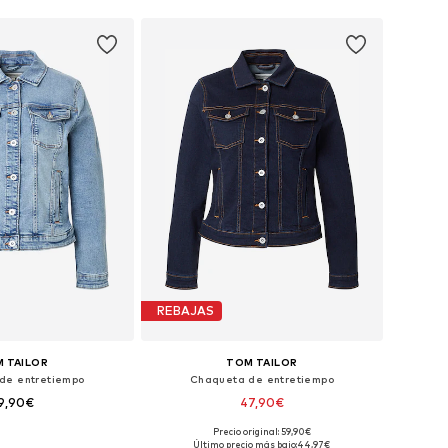
REBAJAS
 TAILOR
TOM TAILOR
de entretiempo
Chaqueta de entretiempo
9,90€
47,90€
Precio original: 59,90€
onibles: XS, S, M
Tallas disponibles: XS, S, L, XXL
Último precio más bajo:
44,97€