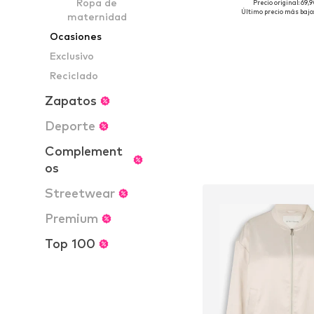
Ropa de
Precio original: 69,
Tallas disponible
Último precio más bajo:
maternidad
Añadir a la c
Ocasiones
Exclusivo
Reciclado
Zapatos
Deporte
Complement
os
Streetwear
Premium
Top 100