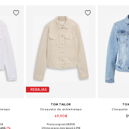
REBAJAS
TOM TAILOR
TOM
tiempo
Chaqueta de entretiempo
Chaqueta 
49,90€
5
90€
Precio original: 69,90€
, M, L, XXL
Tallas disponibles: XS, S, M, L, XL, XXL
Tallas disp
3,91€
-7%
Último precio más bajo:
44,91€