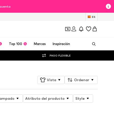
scuento
ES
Top 100
Marcas
Inspiración
PAGO FLEXIBLE
Vista
Ordenar
tampado
Atributo del producto
Style