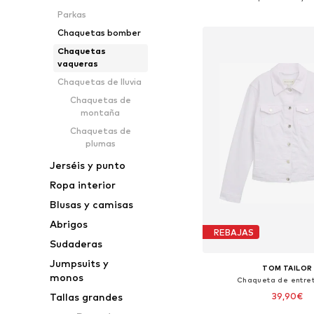
Añadir a la c
Parkas
Chaquetas bomber
Chaquetas
vaqueras
Chaquetas de lluvia
Chaquetas de
montaña
Chaquetas de
plumas
Jerséis y punto
Ropa interior
Blusas y camisas
Abrigos
REBAJAS
Sudaderas
Jumpsuits y
TOM TAILOR
monos
Chaqueta de entre
Tallas grandes
39,90€