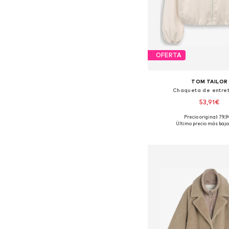
OFERTA
TOM TAILOR
Chaqueta de entre
53,91€
Precio original: 79,
Tallas disponibles: XS, S, 
Último precio más bajo:
Añadir a la c