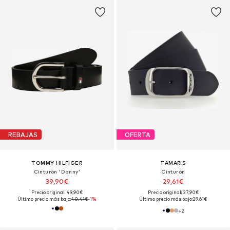
REBAJAS
OFERTA
TOMMY HILFIGER
TAMARIS
Cinturón 'Danny'
Cinturón
39,90€
29,61€
Precio original: 49,90€
Precio original: 37,90€
Último precio más bajo:
40,41€
-1%
Último precio más bajo:
29,61€
+
2