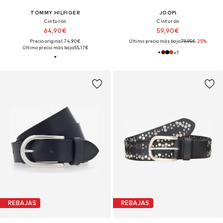
TOMMY HILFIGER
JOOP!
Cinturón
Cinturón
64,90€
59,90€
Precio original: 74,90€
Último precio más bajo:
79,95€
-25%
Último precio más bajo:
55,17€
+
1
REBAJAS
REBAJAS