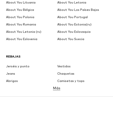
About You Lituania
About You Letonia
About You Bélgica
About You Los Países Bajos
About You Polonia
About You Portugal
About You Rumania
About You Estonia(ru)
About You Letonia (ru)
About You Eslovaquia
About You Eslovenia
About You Suecia
REBAJAS
Jerséis y punto
Vestidos
Jeans
Chaquetas
Abrigos
Camisetas y tops
Más
Pantalones
Ropa interior
Faldas
Blusas y camisas
Sudaderas y sudaderas con
Blazers
capucha