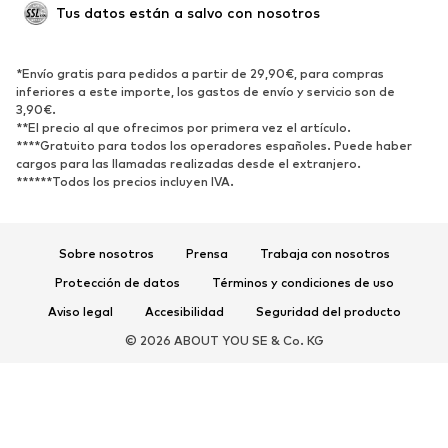
Tus datos están a salvo con nosotros
Reciclado
ZAPATOS
*Envío gratis para pedidos a partir de 29,90€, para compras
inferiores a este importe, los gastos de envío y servicio son de
3,90€.
Nuevo
Tendencia
**El precio al que ofrecimos por primera vez el artículo.
Zapatillas de deporte
Botines
****Gratuito para todos los operadores españoles. Puede haber
cargos para las llamadas realizadas desde el extranjero.
Zapatos de tacón y plataforma
Botas
******Todos los precios incluyen IVA.
Sandalias
Zapatos bajos
Zapatos deportivos
Bailarinas
Sobre nosotros
Prensa
Trabaja con nosotros
Mules
Zapatillas de casa
Protección de datos
Términos y condiciones de uso
Exclusivo
Aviso legal
Accesibilidad
Seguridad del producto
DEPORTE
© 2026 ABOUT YOU SE & Co. KG
Ropa deportiva
Disciplinas deportivas
Zapatos deportivos
Mochilas deportivas y bolsos
Complementos deportivos