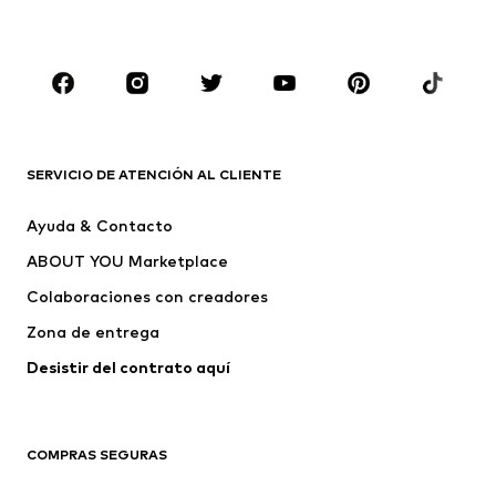
Ropa de baño
Jumpsuits y monos
Tallas grandes
Ropa de maternidad
Zapatos
Deporte
Complementos
Premium
ROPA
SERVICIO DE ATENCIÓN AL CLIENTE
Nuevo
Tendencia
Ayuda & Contacto
Vestidos
Jeans
ABOUT YOU Marketplace
Camisetas y tops
Pantalones
Colaboraciones con creadores
Chaquetas
Jerséis y punto
Zona de entrega
Ropa interior
Blusas y camisas
Abrigos
Faldas
Desistir del contrato aquí 
Ropa de baño
Sudaderas
Blazers
Jumpsuits y monos
COMPRAS SEGURAS
Tallas grandes
Ropa de maternidad
Ocasiones
Exclusivo