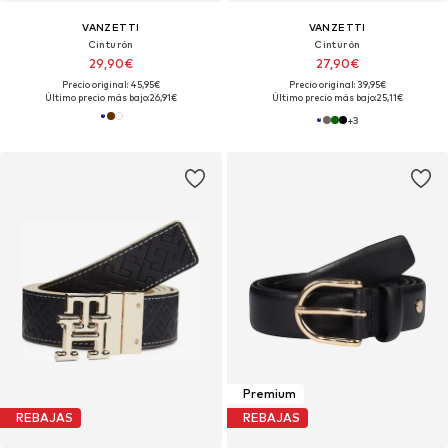
VANZETTI
VANZETTI
Cinturón
Cinturón
29,90€
27,90€
Precio original: 45,95€
Precio original: 39,95€
Último precio más bajo:
26,91€
Último precio más bajo:
25,11€
+
3
Premium
REBAJAS
REBAJAS