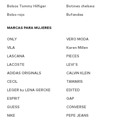
Bolsos Tommy Hilfiger
Botines chelsea
Bolso rojo
Bufandas
MARCAS PARA MUJERES
ONLY
VERO MODA
VILA
Karen Millen
LASCANA
PIECES
LACOSTE
LEVI'S
ADIDAS ORIGINALS
CALVIN KLEIN
CECIL
TAMARIS
LEGER by LENA GERCKE
EDITED
ESPRIT
GAP
GUESS
CONVERSE
NIKE
PEPE JEANS