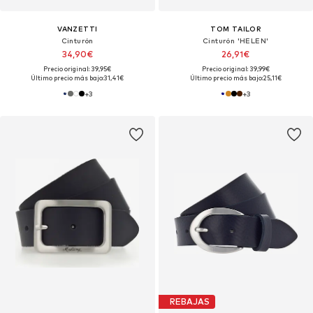
VANZETTI
TOM TAILOR
Cinturón
Cinturón 'HELEN'
34,90€
26,91€
Precio original: 39,95€
Precio original: 39,99€
Último precio más bajo:
31,41€
Último precio más bajo:
25,11€
+
3
+
3
REBAJAS