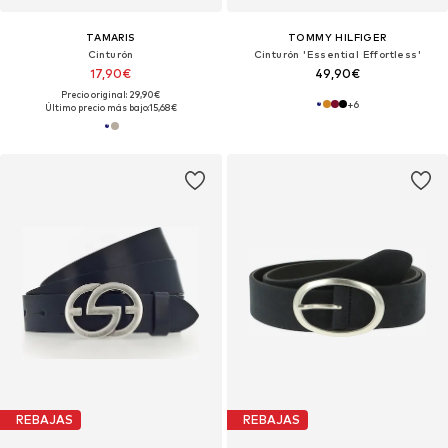
TAMARIS
TOMMY HILFIGER
Cinturón
Cinturón 'Essential Effortless'
17,90€
49,90€
Precio original: 29,90€
+
6
Último precio más bajo:
15,68€
REBAJAS
REBAJAS