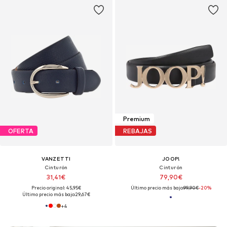
Premium
OFERTA
REBAJAS
VANZETTI
JOOP!
Cinturón
Cinturón
31,41€
79,90€
Precio original: 45,95€
Último precio más bajo:
99,90€
-20%
Último precio más bajo:
29,67€
+
4