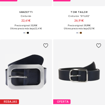
VANZETTI
TOM TAILOR
Cinturón
Cinturón 'SYLKE'
22,41€
26,91€
Precio original: 35,95€
Precio original: 39,99€
Último precio más bajo:
22,41€
Último precio más bajo:
25,11€
REBAJAS
OFERTA