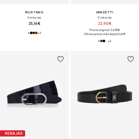
MUSTANG
VANZETTI
Cinturón
Cinturón
25,16€
22,90€
Precio original: 32,95€
+
1
Último precio más bajo:
20,61€
+
2
REBAJAS