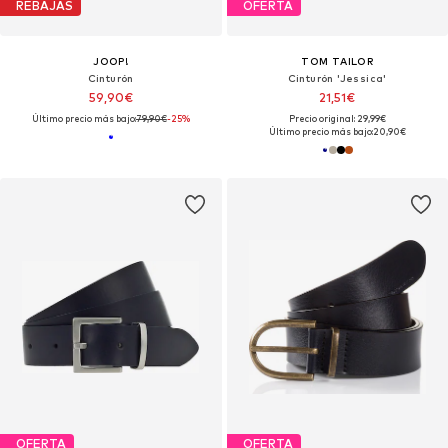
REBAJAS
OFERTA
JOOP!
TOM TAILOR
Cinturón
Cinturón 'Jessica'
59,90€
21,51€
Último precio más bajo:
79,90€
-25%
Precio original: 29,99€
Último precio más bajo:
20,90€
OFERTA
OFERTA