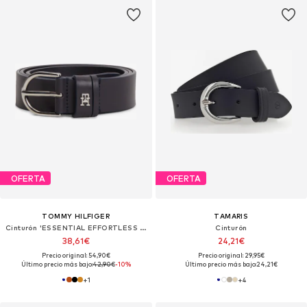
OFERTA
OFERTA
TOMMY HILFIGER
TAMARIS
Cinturón 'ESSENTIAL EFFORTLESS 3.0'
Cinturón
38,61€
24,21€
Precio original: 54,90€
Precio original: 29,95€
Último precio más bajo:
42,90€
-10%
Último precio más bajo:
24,21€
+
1
+
4