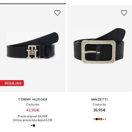
REBAJAS
TOMMY HILFIGER
VANZETTI
Cinturón
Cinturón
42,90€
35,95€
Precio original: 54,90€
+
1
Último precio más bajo:
43,11€