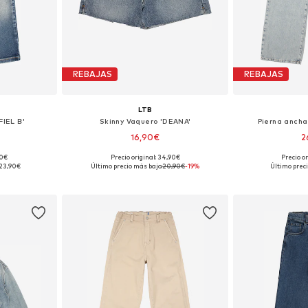
REBAJAS
REBAJAS
LTB
FIEL B'
Skinny Vaquero 'DEANA'
Pierna ancha
16,90€
2
90€
Precio original: 34,90€
Precio o
 tallas
Tallas disponibles: 128, 134, 164, 170, 176
Tallas disponibles
23,90€
Último precio más bajo:
20,90€
-19%
Último preci
esta
Añadir a la cesta
Añadir