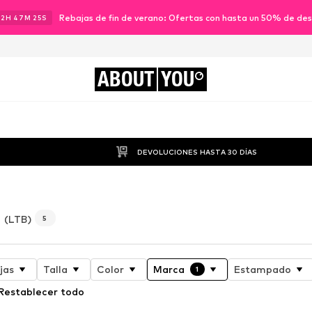
Rebajas de fin de verano: Ofertas con hasta un 50% de de
12
H
47
M
24
S
ABOUT
YOU
DEVOLUCIONES HASTA 30 DÍAS
(LTB)
5
jas
Talla
Color
Marca
Estampado
1
Restablecer todo