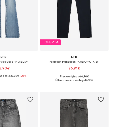
OFERTA
LTB
LTB
Vaquero 'NOELIA'
regular Pantalón 'KADOYO X B'
3,90€
26,91€
ás bajo:
39,90€
-40%
Precio original: 44,90€
sponibles: 116
Tallas disponibles: 116, 140
Último precio más bajo:
14,95€
 a la cesta
Añadir a la cesta