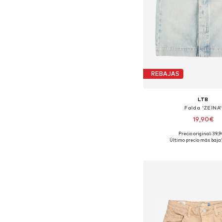
REBAJAS
LTB
Falda 'ZEINA'
19,90€
Precio original: 39,
Tallas disponibles
Último precio más bajo:
Añadir a la c