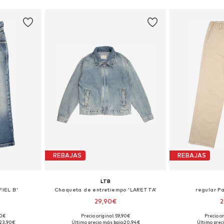
REBAJAS
REBAJAS
LTB
FIEL B'
Chaqueta de entretiempo 'LARETTA'
regular P
29,90€
2
90€
Precio original: 59,90€
Precio o
 tallas
Tallas disponibles: 152
Tallas disponibl
23,90€
Último precio más bajo:
20,94€
Último prec