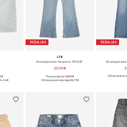
REBAJAS
REBAJAS
LTB
Acampanado Vaquero 'ROSIE'
Acampanado 
23,90€
2
Último precio m
90€
Precio original: 39,90€
: 128
Tallas disponibles: 170-176
Tallas di
14,34€
Último precio más bajo:
16,73€
esta
Añadir a la cesta
Añadir