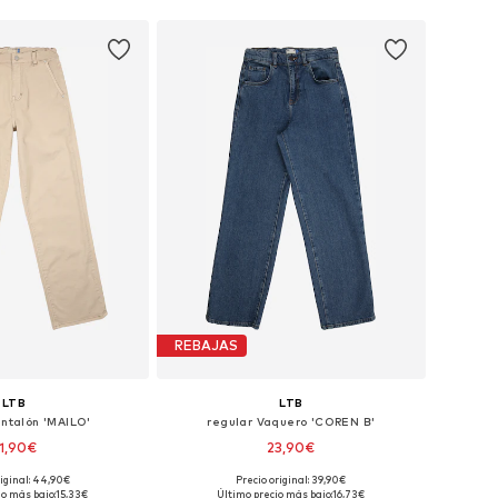
REBAJAS
LTB
LTB
antalón 'MAILO'
regular Vaquero 'COREN B'
1,90€
23,90€
riginal: 44,90€
Precio original: 39,90€
es: 116, 140, 158, 164
Tallas disponibles: 134, 158
io más bajo:
15,33€
Último precio más bajo:
16,73€