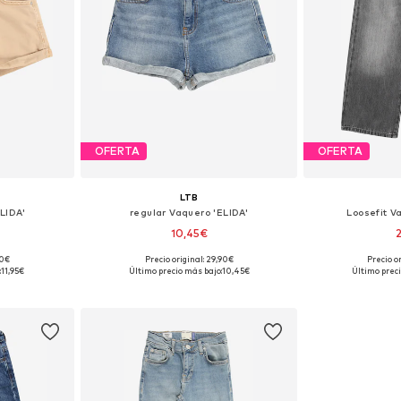
OFERTA
OFERTA
LTB
LIDA'
regular Vaquero 'ELIDA'
Loosefit V
10,45€
90€
Precio original: 29,90€
Precio o
: 128
Tallas disponibles: 122
Tallas di
:
11,95€
Último precio más bajo:
10,45€
Último preci
esta
Añadir a la cesta
Añadir