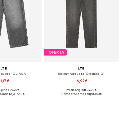
OFERTA
LTB
LTB
aquero 'OLIANA'
Skinny Vaquero 'Deonne G'
21,17€
16,92€
riginal: 49,90€
Precio original: 39,90€
sponibles: 110
Tallas disponibles: 176
o más bajo:
17,43€
Último precio más bajo:
13,93€
 a la cesta
Añadir a la cesta