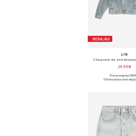
REBAJAS
LTB
Chaqueta de entretiemp
29,90€
Precio original: 59,
Tallas disponibles:
Último precio más bajo:
Añadir a la c