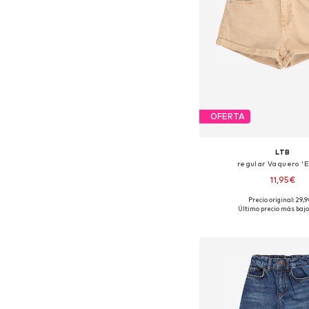
OFERTA
LTB
regular Vaquero 'E
11,95€
Precio original: 29,
Tallas disponibles
Último precio más bajo
Añadir a la c