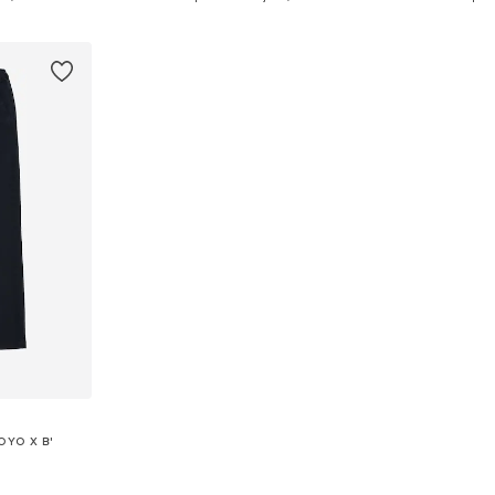
esta
Añadir a la cesta
Añadir
DOYO X B'