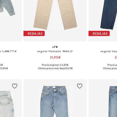
REBAJAS
REBAJAS
LTB
o 'LARETTA'
regular Pantalón 'MAILO'
regular Va
21,90€
2
90€
Precio original: 44,90€
Precio o
 152
Tallas disponibles: 116, 140, 158, 164
Tallas disp
20,94€
Último precio más bajo:
15,33€
Último prec
esta
Añadir a la cesta
Añadir