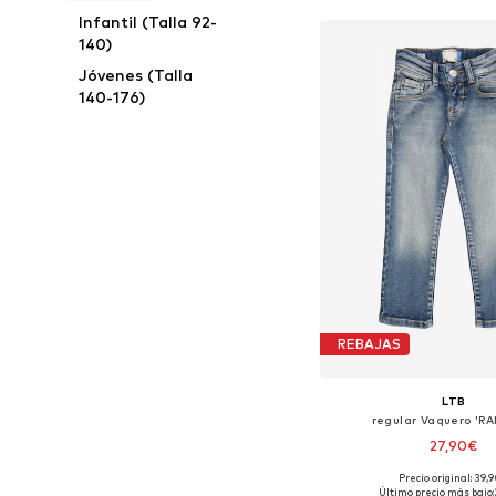
Infantil (Talla 92-
140)
Jóvenes (Talla
140-176)
REBAJAS
LTB
regular Vaquero 'RA
27,90€
Precio original: 39,
Disponible en muchas
Último precio más bajo: