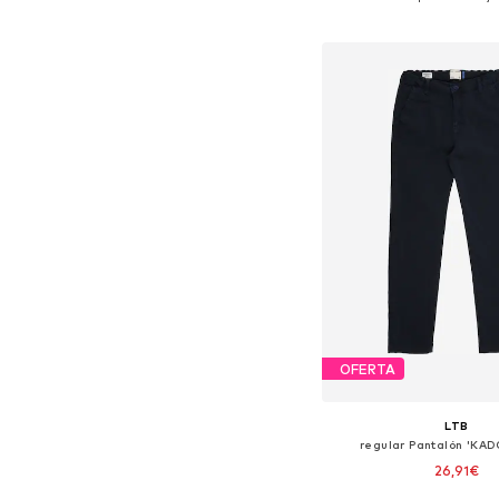
Añadir a la c
OFERTA
LTB
regular Pantalón 'KA
26,91€