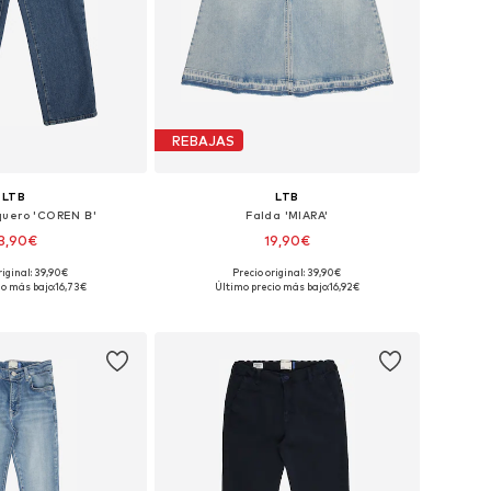
REBAJAS
LTB
LTB
quero 'COREN B'
Falda 'MIARA'
3,90€
19,90€
riginal: 39,90€
Precio original: 39,90€
onibles: 134, 158
Tallas disponibles: 116
io más bajo:
16,73€
Último precio más bajo:
16,92€
 a la cesta
Añadir a la cesta