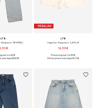
REBAJAS
LTB
LTB
 Vaquero 'MYRIEL'
regular Vaquero 'LAYLA'
6,90€
16,90€
riginal: 44,90€
Precio original: 34,90€
: 116, 122, 128, 152, 164
Tallas disponibles: 116
o más bajo:
18,83€
Último precio más bajo:
16,72€
 a la cesta
Añadir a la cesta