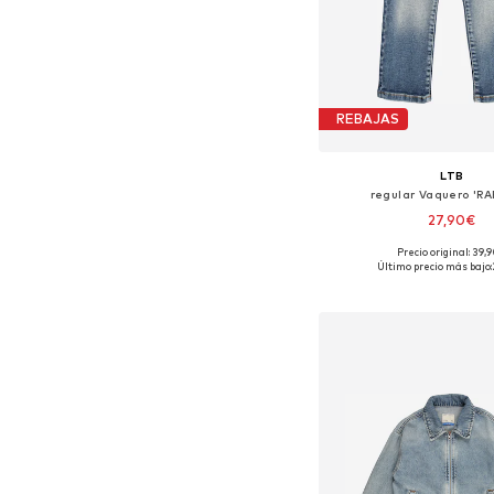
REBAJAS
LTB
regular Vaquero 'RA
27,90€
Precio original: 39,
Disponible en muchas
Último precio más bajo:
Añadir a la c