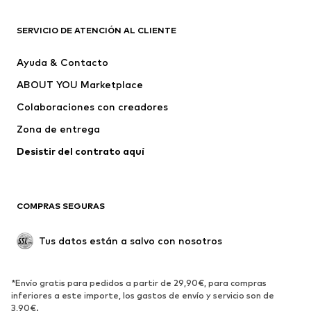
Nike Sportswear
ADIDAS ORIGINALS
PUMA
Liewood
SERVICIO DE ATENCIÓN AL CLIENTE
NAME IT
ELEMENT
Ayuda & Contacto
FC Barcelona
Mister Tee
ABOUT YOU Marketplace
Colaboraciones con creadores
Zona de entrega
Desistir del contrato aquí 
COMPRAS SEGURAS
Tus datos están a salvo con nosotros
*Envío gratis para pedidos a partir de 29,90€, para compras
inferiores a este importe, los gastos de envío y servicio son de
3,90€.