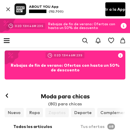
ABOUT YOU App
Ir a la App
(152.700)
Rebajas de fin de verano: Ofertas con
02
D
13
H
46
M
22
S
hasta un 50% de descuento
02
D
13
H
46
M
22
S
Rebajas de fin de verano: Ofertas con hasta un 50%
de descuento
Moda para chicas
(80) para chicas
Nuevo
Ropa
Zapatos
Deporte
Complemento
Todos los artículos
Tus ofertas
68