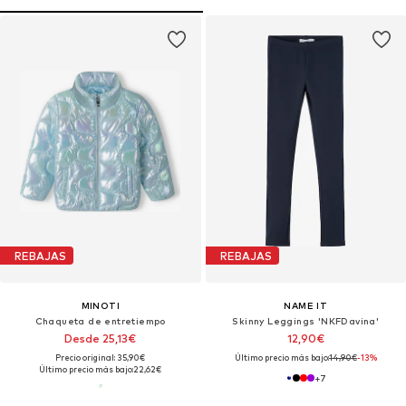
REBAJAS
REBAJAS
MINOTI
NAME IT
Chaqueta de entretiempo
Skinny Leggings 'NKFDavina'
Desde 25,13€
12,90€
Precio original: 35,90€
Último precio más bajo:
14,90€
-13%
Último precio más bajo:
22,62€
+
7