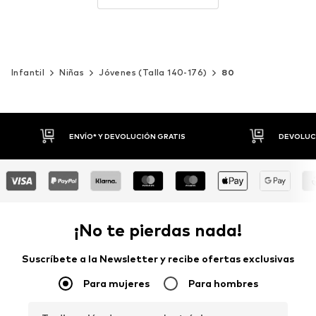
Infantil
Niñas
Jóvenes (Talla 140-176)
80
DEVOLUCIONES HASTA 30 DÍAS
P
¡No te pierdas nada!
Suscríbete a la Newsletter y recibe ofertas exclusivas
Para mujeres
Para hombres