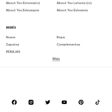
About You Estonia(ru)
About You Letonia (ru)
About You Eslovaquia
About You Eslovenia
BEBÉS
Nuevo
Ropa
Zapatos
Complementos
REBAJAS
Más
NIÑAS
Infantil (Talla 92-140)
Jóvenes (Talla 140-176)
NIÑOS
Infantil (Talla 92-140)
Jóvenes (Talla 140-176)
MARCAS