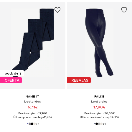
pack de 2
OFERTA
REBAJAS
NAME IT
FALKE
Leotardos
Leotardos
16,11€
17,90€
Precio original: 19,90€
Precio original: 20,00€
Último precio más bajo:
11,90€
Último precio más bajo:
14,31€
+
2
+
1