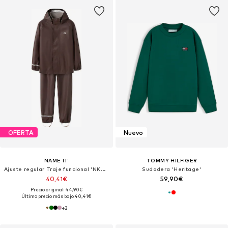
OFERTA
Nuevo
NAME IT
TOMMY HILFIGER
Ajuste regular Traje funcional 'NKNDRY10'
Sudadera 'Heritage'
40,41€
59,90€
Precio original: 44,90€
Último precio más bajo:
40,41€
+
2