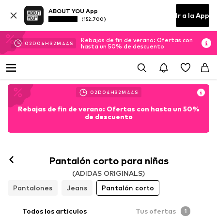
ABOUT YOU App
Ir a la App
(152.700)
Rebajas de fin de verano: Ofertas con
02
D
04
H
32
M
43
S
hasta un 50% de descuento
02
D
04
H
32
M
43
S
Rebajas de fin de verano: Ofertas con hasta un 50%
de descuento
Pantalón corto para niñas
(ADIDAS ORIGINALS)
Pantalones
Jeans
Pantalón corto
Todos los artículos
Tus ofertas
1