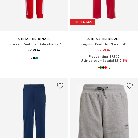
REBAJAS
ADIDAS ORIGINALS
ADIDAS ORIGINALS
Tapered Pantalón 'Adicolor Sst'
regular Pantalón 'Firebird'
37,90€
32,90€
Precio original: 39,90€
Último precio más bajo:
35,91€
-8%
+
2