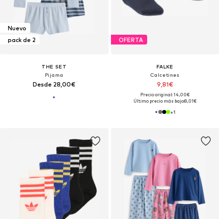
Nuevo
pack de 2
OFERTA
THE SET
FALKE
Pijama
Calcetines
Desde 28,00€
9,81€
Precio original: 14,00€
Último precio más bajo:
8,01€
+
1