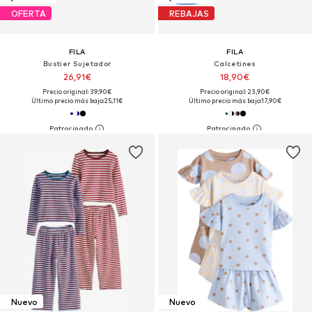
OFERTA
REBAJAS
FILA
FILA
Bustier Sujetador
Calcetines
26,91€
18,90€
Precio original: 39,90€
Precio original: 23,90€
Último precio más bajo:
25,11€
Último precio más bajo:
17,90€
Nuevo
Nuevo