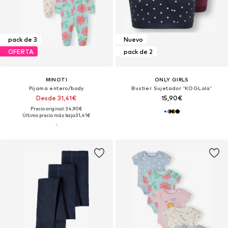
pack de 3
Nuevo
OFERTA
pack de 2
MINOTI
ONLY GIRLS
Pijama entero/body
Bustier Sujetador 'KOGLola'
Desde 31,41€
15,90€
Precio original: 34,90€
Último precio más bajo:
31,41€