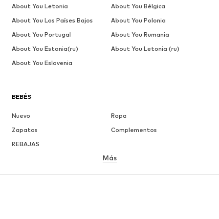
About You Letonia
About You Bélgica
About You Los Países Bajos
About You Polonia
About You Portugal
About You Rumania
About You Estonia(ru)
About You Letonia (ru)
About You Eslovenia
BEBÉS
Nuevo
Ropa
Zapatos
Complementos
REBAJAS
Más
NIÑAS
Infantil (Talla 92-140)
Jóvenes (Talla 140-176)
NIÑOS