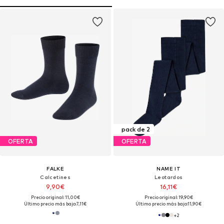
pack de 2
OFERTA
OFERTA
FALKE
NAME IT
Calcetines
Leotardos
9,90€
16,11€
Precio original: 11,00€
Precio original: 19,90€
Último precio más bajo:
7,11€
Último precio más bajo:
11,90€
+
2