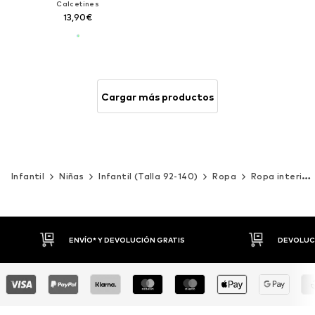
Calcetines
13,90€
Cargar más productos
Infantil
Niñas
Infantil (Talla 92-140)
Ropa
Ropa interior
DEVOLUCIONES HASTA 30 DÍAS
P