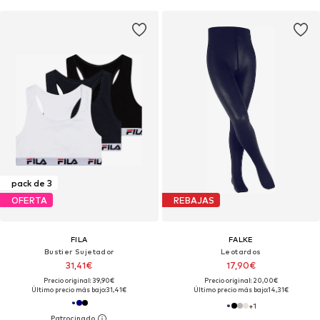
pack de 3
OFERTA
REBAJAS
FILA
FALKE
Bustier Sujetador
Leotardos
31,41€
17,90€
Precio original: 39,90€
Precio original: 20,00€
Último precio más bajo:
31,41€
Último precio más bajo:
14,31€
+
1