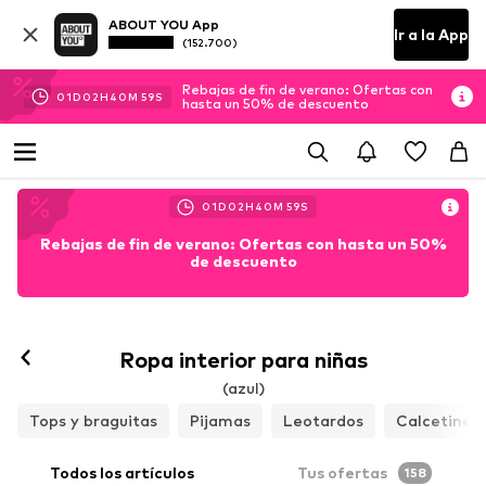
ABOUT YOU App
Ir a la App
(152.700)
Rebajas de fin de verano: Ofertas con
01
D
02
H
40
M
58
S
hasta un 50% de descuento
01
D
02
H
40
M
58
S
Rebajas de fin de verano: Ofertas con hasta un 50%
de descuento
Ropa interior para niñas
(azul)
Tops y braguitas
Pijamas
Leotardos
Calcetines
Todos los artículos
Tus ofertas
158