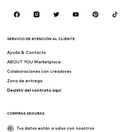
Infantil (Talla 92-140)
Jóvenes (Talla 140-176)
MARCAS
Nike Sportswear
ADIDAS ORIGINALS
PUMA
ADIDAS SPORTSWEAR
SERVICIO DE ATENCIÓN AL CLIENTE
THE NORTH FACE
WHEAT
Ayuda & Contacto
Chay
CONVERSE
ABOUT YOU Marketplace
Colaboraciones con creadores
Zona de entrega
Desistir del contrato aquí 
COMPRAS SEGURAS
Tus datos están a salvo con nosotros