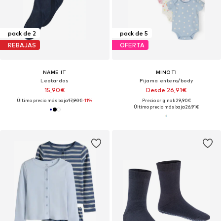
pack de 2
pack de 5
REBAJAS
OFERTA
NAME IT
MINOTI
Leotardos
Pijama entero/body
15,90€
Desde 26,91€
Último precio más bajo:
17,90€
-11%
Precio original: 29,90€
Último precio más bajo:
26,91€