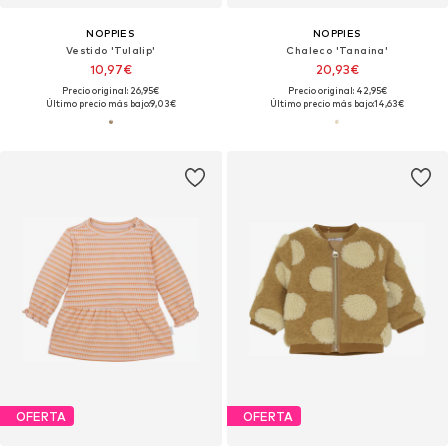
NOPPIES
NOPPIES
Vestido 'Tulalip'
Chaleco 'Tanaina'
10,97€
20,93€
Precio original: 26,95€
Precio original: 42,95€
Último precio más bajo:
9,03€
Último precio más bajo:
14,63€
OFERTA
OFERTA