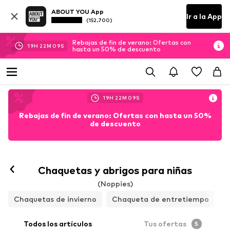
ABOUT YOU App
Ir a la App
(152.700)
Rebajas de fin de verano: Ofertas con
19
H
22
M
08
S
hasta un 50% de descuento
19
H
22
M
08
S
Rebajas de fin de verano: Ofertas con hasta un 50%
de descuento
Chaquetas y abrigos para niñas
(Noppies)
Chaquetas de invierno
Chaqueta de entretiempo
C
Todos los artículos
Tus ofertas
5