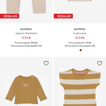
REBAJAS
REBAJAS
NOPPIES
NOPPIES
regular Pantalón
Camiseta
11,90€
13,90€
Precio original: 19,90€
Precio original: 17,90€
Último precio más bajo:
8,34€
Último precio más bajo:
11,12€