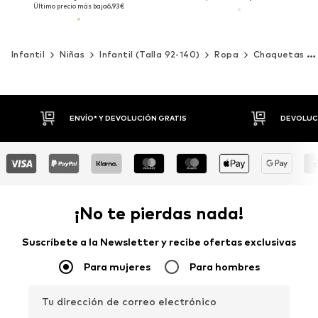
Último precio más bajo:
6,93€
Infantil
Niñas
Infantil (Talla 92-140)
Ropa
Chaquetas y abrigos
DEVOLUCIONES HASTA 30 DÍAS
P
¡No te pierdas nada!
Suscríbete a la Newsletter y recibe ofertas exclusivas
Para mujeres
Para hombres
Tu dirección de correo electrónico