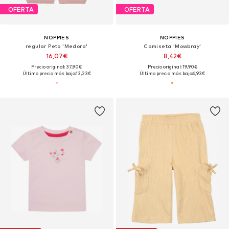
OFERTA
OFERTA
NOPPIES
NOPPIES
regular Peto 'Medora'
Camiseta 'Mowbray'
16,07€
8,42€
Precio original: 37,90€
Precio original: 19,90€
Último precio más bajo:
13,23€
Último precio más bajo:
6,93€