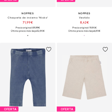
NOPPIES
NOPPIES
Chaqueta de invierno 'Nisko'
Vestido
71,99€
8,42€
Precio original: 89,99€
Precio original: 19,90€
Último precio más bajo:
52,90€
Último precio más bajo:
6,93€
OFERTA
OFERTA