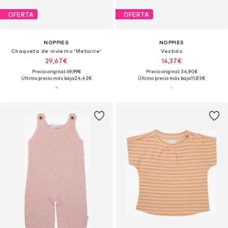
OFERTA
OFERTA
NOPPIES
NOPPIES
Chaqueta de invierno 'Metairie'
Vestido
29,67€
14,37€
Precio original: 69,99€
Precio original: 34,90€
Último precio más bajo:
24,43€
Último precio más bajo:
11,83€