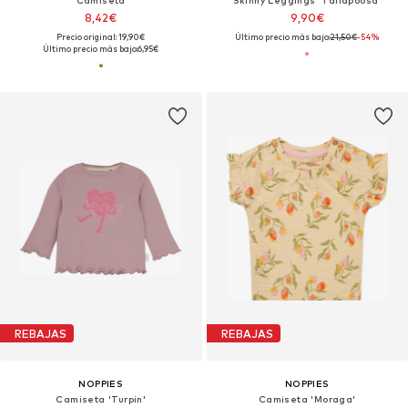
Camiseta
Skinny Leggings 'Tallapoosa'
8,42€
9,90€
Precio original: 19,90€
Último precio más bajo:
21,50€
-54%
Último precio más bajo:
6,95€
REBAJAS
REBAJAS
NOPPIES
NOPPIES
Camiseta 'Turpin'
Camiseta 'Moraga'