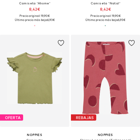
Camiseta 'Ahome'
Camiseta 'Natal'
8,42€
8,42€
Precio original: 19,90€
Precio original: 19,90€
Último precio más bajo:
6,93€
Último precio más bajo:
6,93€
OFERTA
REBAJAS
NOPPIES
NOPPIES