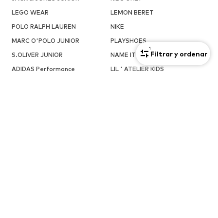
LEGO WEAR
LEMON BERET
POLO RALPH LAUREN
NIKE
MARC O'POLO JUNIOR
PLAYSHOES
1
Filtrar y ordenar
S.OLIVER JUNIOR
NAME IT
ADIDAS Performance
LIL ' ATELIER KIDS
TOMMY HILFIGER
GAP
ELEFANTEN
CONVERSE
Abercrombie & Fitch
STACCATO
MARCAS POPULARES EN ESTA SECCIÓN
Chaquetas y abrigos para niñas
Chaquetas y abrigos para niñas
de NAME IT
de ONLY GIRLS
Chaquetas y abrigos para niñas
Chaquetas y abrigos para niñas
de WE Fashion
de TOMMY HILFIGER
Chaquetas y abrigos para niñas
Chaquetas y abrigos para niñas