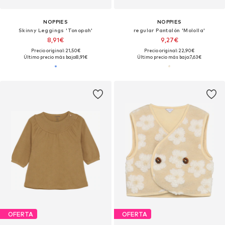
NOPPIES
NOPPIES
Skinny Leggings 'Tonopah'
regular Pantalón 'Mololla'
8,91€
9,27€
Precio original: 21,50€
Precio original: 22,90€
Último precio más bajo:
8,91€
Último precio más bajo:
7,63€
OFERTA
OFERTA