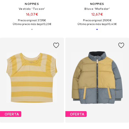
NOPPIES
NOPPIES
Vestido 'Tucson'
Blusa 'Mafador'
16,07€
12,67€
Precio original: 37,95€
Precio original: 29,90€
Último precio más bajo:
13,23€
Último precio más bajo:
10,43€
OFERTA
OFERTA