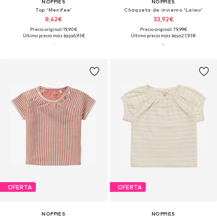
NOPPIES
NOPPIES
Top 'Menifee'
Chaqueta de invierno 'Laiwu'
8,42€
33,92€
Precio original: 19,90€
Precio original: 79,99€
Último precio más bajo:
6,93€
Último precio más bajo:
27,93€
OFERTA
OFERTA
NOPPIES
NOPPIES