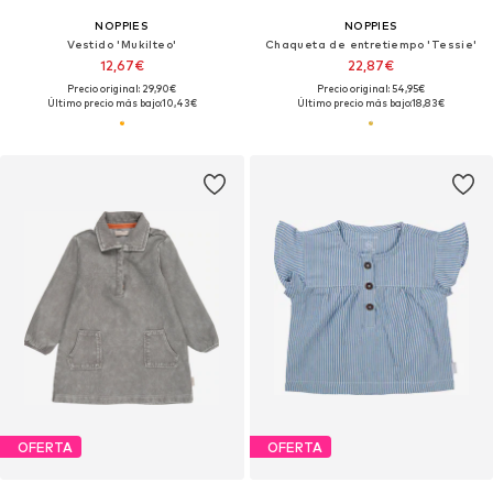
NOPPIES
NOPPIES
Vestido 'Mukilteo'
Chaqueta de entretiempo 'Tessie'
12,67€
22,87€
Precio original: 29,90€
Precio original: 54,95€
Último precio más bajo:
10,43€
Último precio más bajo:
18,83€
OFERTA
OFERTA